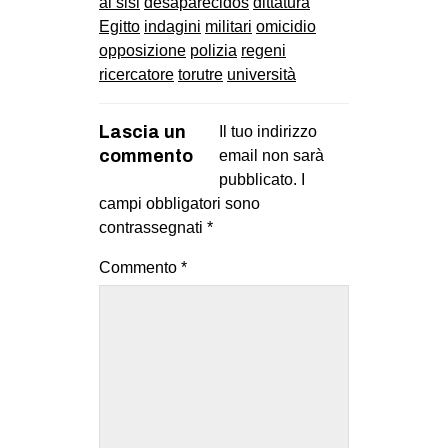
al sisi
desaparecidos
dittatura
Egitto
indagini
militari
omicidio
opposizione
polizia
regeni
ricercatore
torutre
università
Lascia un
Il tuo indirizzo
commento
email non sarà
pubblicato.
I
campi obbligatori sono
contrassegnati
*
Commento
*