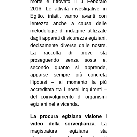
morte e ritrovato il 3 Febbraio
CULTURE
2016. Le attività investigative in
Egitto, infatti, vanno avanti con
ARTE
lentezza anche a causa delle
CINEMA
metodologie di indagine utilizzate
MANIFESTI
dagli apparati di sicurezza egiziani,
decisamente diverse dalle nostre.
MUSICA
La raccolta di prove sta
RECENSIONI
proseguendo senza sosta e,
secondo quanto si apprende,
INTERNAZIONALE
apparse sempre più concreta
AFRICA
l’ipotesi – al momento la più
accreditata tra i nostri inquirenti –
AMERICHE
del coinvolgimento di organismi
ESTREMO ORIENTE
egiziani nella vicenda.
EUROPA
La procura egiziana visione i
MEDIO ORIENTE
video della sorveglianza.
La
magistratura egiziana sta
MONDO