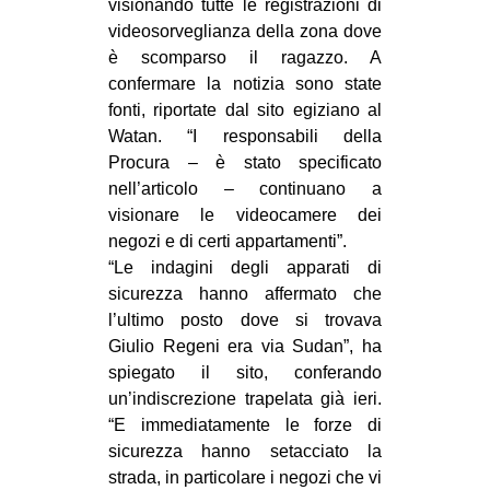
visionando tutte le registrazioni di
EVENTI
videosorveglianza della zona dove
è scomparso il ragazzo. A
in
confermare la notizia sono state
fonti, riportate dal sito egiziano al
Fb
Watan. “I responsabili della
Procura – è stato specificato
tw
nell’articolo – continuano a
visionare le videocamere dei
bsky
negozi e di certi appartamenti”.
“Le indagini degli apparati di
ms
sicurezza hanno affermato che
l’ultimo posto dove si trovava
SEARCH
Giulio Regeni era via Sudan”, ha
spiegato il sito, conferando
un’indiscrezione trapelata già ieri.
“E immediatamente le forze di
sicurezza hanno setacciato la
strada, in particolare i negozi che vi