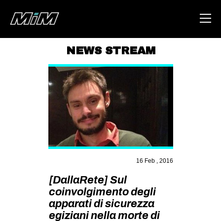
NEWS STREAM
HOME
ABOUT
AREA
DEGENERAZIONE
GAZA FREESTYLE
CSOA LAMBRETTA
16 Feb , 2016
MSM
[DallaRete] Sul
STUDENTI TSUNAMI
coinvolgimento degli
apparati di sicurezza
ZAM
egiziani nella morte di