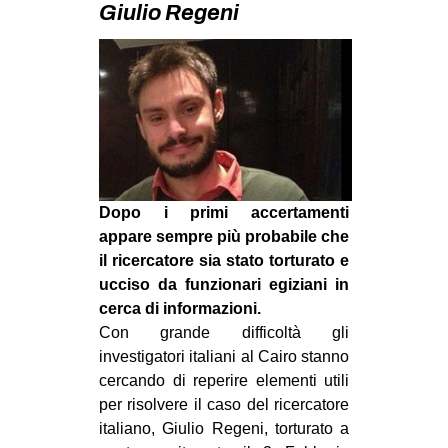
Giulio Regeni
MILANO
MOBILITAZIONI
SPAZI
SPORT POPOLARE
MOVIMENTI
AMBIENTE
Dopo i primi accertamenti
ANTIFASCISMO
appare sempre più probabile che
DIRITTO ALL’ABITARE
il ricercatore sia stato torturato e
ucciso da funzionari egiziani in
GENERI
cerca di informazioni.
MIGRAZIONI
Con grande difficoltà gli
investigatori italiani al Cairo stanno
PRECARIATO
cercando di reperire elementi utili
REPRESSIONE
per risolvere il caso del ricercatore
STUDENTI
italiano, Giulio Regeni, torturato a