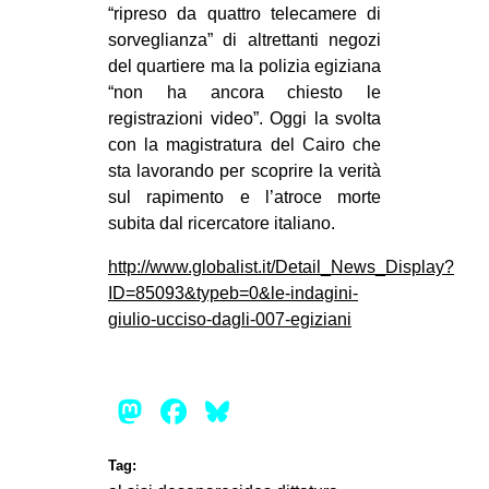
“ripreso da quattro telecamere di
sorveglianza” di altrettanti negozi
del quartiere ma la polizia egiziana
“non ha ancora chiesto le
registrazioni video”. Oggi la svolta
con la magistratura del Cairo che
sta lavorando per scoprire la verità
sul rapimento e l’atroce morte
subita dal ricercatore italiano.
http://www.globalist.it/Detail_News_Display?
ID=85093&typeb=0&le-indagini-
giulio-ucciso-dagli-007-egiziani
Mastodon
Facebook
Bluesky
Tag: