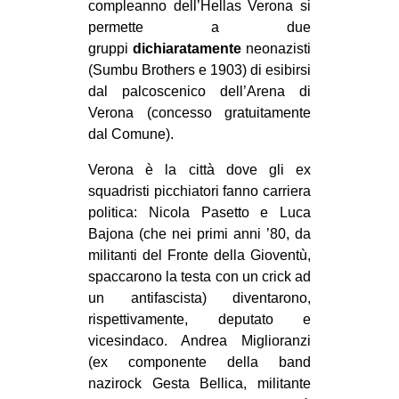
compleanno dell’Hellas Verona si
CULTURE
permette a due
ARTE
gruppi
dichiaratamente
neonazisti
(Sumbu Brothers e 1903) di esibirsi
CINEMA
dal palcoscenico dell’Arena di
MANIFESTI
Verona (concesso gratuitamente
dal Comune).
MUSICA
RECENSIONI
Verona è la città dove gli ex
squadristi picchiatori fanno carriera
INTERNAZIONALE
politica: Nicola Pasetto e Luca
Bajona (che nei primi anni ’80, da
AFRICA
militanti del Fronte della Gioventù,
AMERICHE
spaccarono la testa con un crick ad
ESTREMO ORIENTE
un antifascista) diventarono,
rispettivamente, deputato e
EUROPA
vicesindaco. Andrea Miglioranzi
MEDIO ORIENTE
(ex componente della band
nazirock Gesta Bellica, militante
MONDO