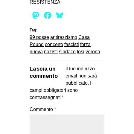
RESISTENZA!
Mastodon
Facebook
Bluesky
Tag:
99 posse
antirazzismo
Casa
Pound
concerto
fascisti
forza
nuova
nazisti
sindaco
tosi
verona
Lascia un
Il tuo indirizzo
commento
email non sarà
pubblicato.
I
campi obbligatori sono
contrassegnati
*
Commento
*