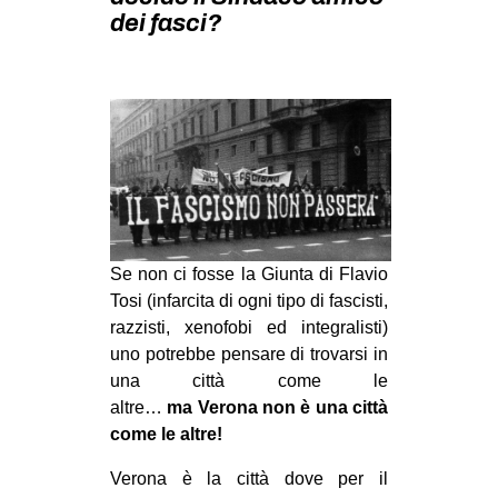
MILANO
dei fasci?
MOBILITAZIONI
SPAZI
SPORT POPOLARE
MOVIMENTI
AMBIENTE
ANTIFASCISMO
Se non ci fosse la Giunta di Flavio
DIRITTO ALL’ABITARE
Tosi (infarcita di ogni tipo di fascisti,
GENERI
razzisti, xenofobi ed integralisti)
uno potrebbe pensare di trovarsi in
MIGRAZIONI
una città come le
PRECARIATO
altre…
ma
Verona non è una città
come le altre!
REPRESSIONE
STUDENTI
Verona è la città dove per il