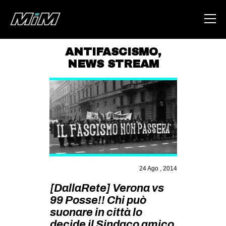
ANTIFASCISMO
,
NEWS STREAM
HOME
ABOUT
AREA
DEGENERAZIONE
GAZA FREESTYLE
CSOA LAMBRETTA
24 Ago , 2014
MSM
[DallaRete] Verona vs
STUDENTI TSUNAMI
99 Posse!! Chi può
suonare in città lo
ZAM
decide il Sindaco amico