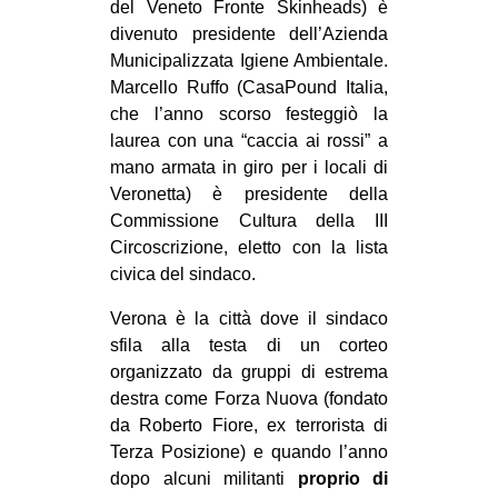
del Veneto Fronte Skinheads) è
EVENTI
divenuto presidente dell’Azienda
Municipalizzata Igiene Ambientale.
in
Marcello Ruffo (CasaPound Italia,
che l’anno scorso festeggiò la
Fb
laurea con una “caccia ai rossi” a
mano armata in giro per i locali di
tw
Veronetta) è presidente della
Commissione Cultura della III
bsky
Circoscrizione, eletto con la lista
civica del sindaco.
ms
Verona è la città dove il sindaco
SEARCH
sfila alla testa di un corteo
organizzato da gruppi di estrema
destra come Forza Nuova (fondato
da Roberto Fiore, ex terrorista di
Terza Posizione) e quando l’anno
dopo alcuni militanti
proprio di