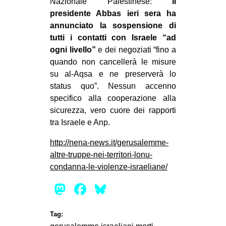
Nazionale Palestinese:
il
presidente Abbas ieri sera ha
annunciato la sospensione di
tutti i contatti con Israele “ad
ogni livello”
e dei negoziati “fino a
quando non cancellerà le misure
su al-Aqsa e ne preserverà lo
status quo”. Nessun accenno
specifico alla cooperazione alla
sicurezza, vero cuore dei rapporti
tra Israele e Anp.
http://nena-news.it/gerusalemme-
altre-truppe-nei-territori-lonu-
condanna-le-violenze-israeliane/
Mastodon
Facebook
Bluesky
Tag: