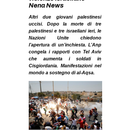
MILANO
Nena News
MOBILITAZIONI
Altri due giovani palestinesi
SPAZI
uccisi. Dopo la morte di tre
palestinesi e tre israeliani ieri, le
SPORT POPOLARE
Nazioni Unite chiedono
MOVIMENTI
l’apertura di un’inchiesta. L’Anp
congela i rapporti con Tel Aviv
AMBIENTE
che aumenta i soldati in
ANTIFASCISMO
Cisgiordania. Manifestazioni nel
mondo a sostegno di al-Aqsa.
DIRITTO ALL’ABITARE
GENERI
MIGRAZIONI
PRECARIATO
REPRESSIONE
STUDENTI