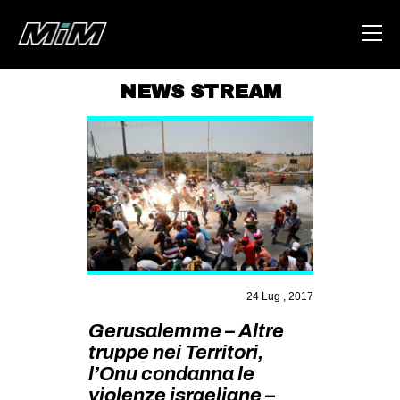
NEWS STREAM
HOME
ABOUT
AREA
DEGENERAZIONE
GAZA FREESTYLE
CSOA LAMBRETTA
24 Lug , 2017
MSM
Gerusalemme – Altre
STUDENTI TSUNAMI
truppe nei Territori,
l’Onu condanna le
ZAM
violenze israeliane –