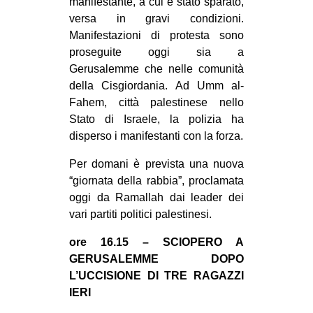
manifestante, a cui è stato sparato,
versa in gravi condizioni.
EVENTI
Manifestazioni di protesta sono
in
proseguite oggi sia a
Gerusalemme che nelle comunità
Fb
della Cisgiordania. Ad Umm al-
Fahem, città palestinese nello
tw
Stato di Israele, la polizia ha
disperso i manifestanti con la forza.
bsky
Per domani è prevista una nuova
ms
“giornata della rabbia”, proclamata
oggi da Ramallah dai leader dei
SEARCH
vari partiti politici palestinesi.
ore 16.15 – SCIOPERO A
GERUSALEMME DOPO
L’UCCISIONE DI TRE RAGAZZI
IERI