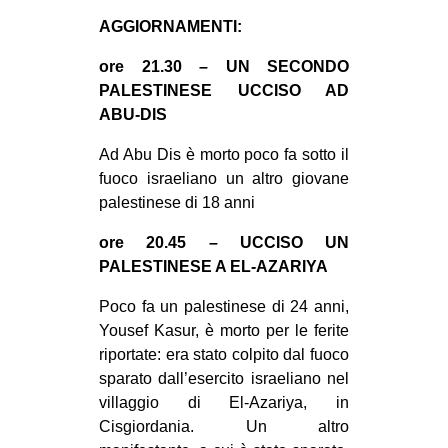
CULTURE
AGGIORNAMENTI:
ARTE
ore 21.30 – UN SECONDO
CINEMA
PALESTINESE UCCISO AD
ABU-DIS
MANIFESTI
Ad Abu Dis è morto poco fa sotto il
MUSICA
fuoco israeliano un altro giovane
RECENSIONI
palestinese di 18 anni
INTERNAZIONALE
ore 20.45 – UCCISO UN
AFRICA
PALESTINESE A EL-AZARIYA
AMERICHE
Poco fa un palestinese di 24 anni,
Yousef Kasur, è morto per le ferite
ESTREMO ORIENTE
riportate: era stato colpito dal fuoco
EUROPA
sparato dall’esercito israeliano nel
MEDIO ORIENTE
villaggio di El-Azariya, in
Cisgiordania. Un altro
MONDO