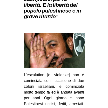
MILANO
libertà. E la libertà del
popolo palestinese è in
MOBILITAZIONI
grave ritardo”
SPAZI
SPORT POPOLARE
MOVIMENTI
AMBIENTE
ANTIFASCISMO
DIRITTO ALL’ABITARE
GENERI
L’escalation [di violenze] non è
MIGRAZIONI
cominciata con l’uccisione di due
coloni israeliani, è cominciata
PRECARIATO
molto tempo fa ed è andata avanti
REPRESSIONE
per anni. Ogni giorno ci sono
STUDENTI
Palestinesi uccisi, feriti, arrestati.