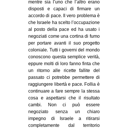
mentre sia l’uno che l’altro erano
EVENTI
disposti e capaci di firmare un
accordo di pace. Il vero problema è
in
che Israele ha scelto l’occupazione
al posto della pace ed ha usato i
Fb
negoziati come una cortina di fumo
per portare avanti il suo progetto
tw
coloniale. Tutti i governi del mondo
conoscono questa semplice verità,
bsky
eppure molti di loro fanno finta che
un ritorno alle ricette fallite del
ms
passato ci potrebbe permettere di
raggiungere libertà e pace. Follia è
SEARCH
continuare a fare sempre la stessa
cosa e aspettarsi che il risultato
cambi. Non ci può essere
negoziato senza un chiaro
impegno di Israele a ritirarsi
completamente dal territorio