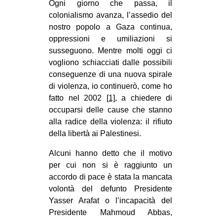
Ogni giorno che passa, il
CULTURE
colonialismo avanza, l’assedio del
nostro popolo a Gaza continua,
ARTE
oppressioni e umiliazioni si
CINEMA
susseguono. Mentre molti oggi ci
MANIFESTI
vogliono schiacciati dalle possibili
conseguenze di una nuova spirale
MUSICA
di violenza, io continuerò, come ho
RECENSIONI
fatto nel 2002
[1]
, a chiedere di
occuparsi delle cause che stanno
INTERNAZIONALE
alla radice della violenza: il rifiuto
AFRICA
della libertà ai Palestinesi.
AMERICHE
Alcuni hanno detto che il motivo
ESTREMO ORIENTE
per cui non si è raggiunto un
accordo di pace è stata la mancata
EUROPA
volontà del defunto Presidente
MEDIO ORIENTE
Yasser Arafat o l’incapacità del
Presidente Mahmoud Abbas,
MONDO