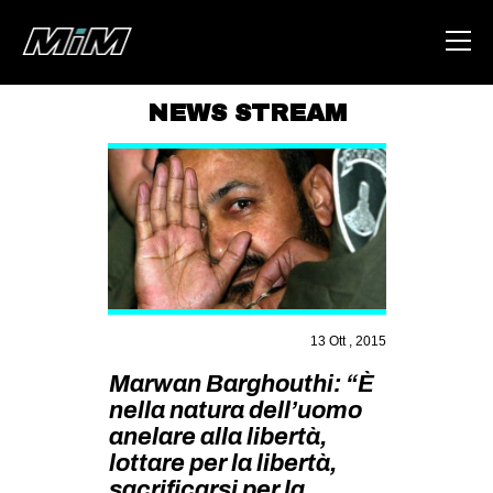
NEWS STREAM
HOME
ABOUT
AREA
DEGENERAZIONE
GAZA FREESTYLE
13 Ott , 2015
CSOA LAMBRETTA
Marwan Barghouthi: “È
MSM
nella natura dell’uomo
STUDENTI TSUNAMI
anelare alla libertà,
lottare per la libertà,
ZAM
sacrificarsi per la