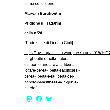
prima condizione.
Marwan Barghouthi
Prigione di Hadarim
cella n°28
[Traduzione di Donato Cioli]
https://invictapalestina.wordpress.com/2015/10/
barghouthi-e-nella-natura-
delluomo-anelare-alla-liberta-
lottare-per-la-liberta-sacrificarsi-
per-la-liberta-e-la-liberta-del-
popolo-palestinese-e-in-grave-
ritardo/
Mastodon
Facebook
Bluesky