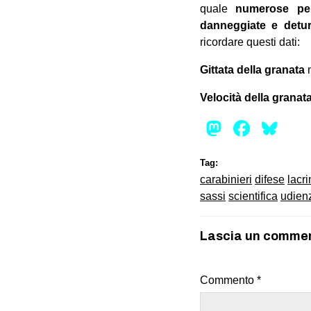
quale
numerose pe
danneggiate e detur
ricordare questi dati:
Gittata della granata
Velocità
della granat
Mastod
Face
Bl
Tag:
carabinieri
difese
lacr
sassi
scientifica
udien
Lascia un comme
Commento
*