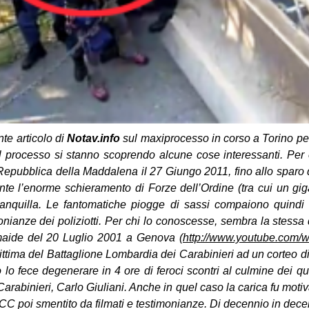
te articolo di
Notav.info
sul maxiprocesso in corso a Torino per 
l processo si stanno scoprendo alcune cose interessanti. Per 
Repubblica della Maddalena il 27 Giungo 2011, fino allo sparo 
nte l’enorme schieramento di Forze dell’Ordine (tra cui un gi
ranquilla. Le fantomatiche piogge di sassi compaiono quindi s
monianze dei poliziotti. Per chi lo conoscesse, sembra la stess
lemaide del 20 Luglio 2001 a Genova (
http://www.youtube.com/
egittima del Battaglione Lombardia dei Carabinieri ad un corteo d
lo fece degenerare in 4 ore di feroci scontri al culmine dei q
rabinieri, Carlo Giuliani. Anche in quel caso la carica fu motiv
CC poi smentito da filmati e testimonianze. Di decennio in decenn