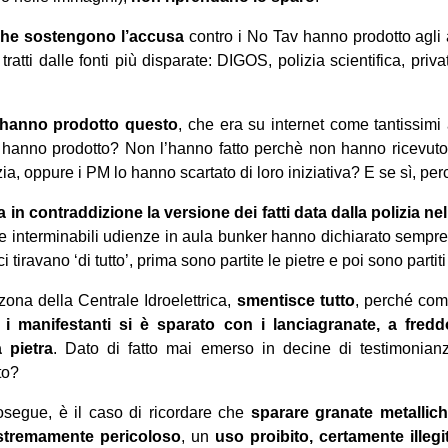
che sostengono l’accusa
contro i No Tav hanno prodotto agli 
ratti dalle fonti più disparate: DIGOS, polizia scientifica, privati,
hanno prodotto questo
, che era su internet come tantissimi
hanno prodotto? Non l’hanno fatto perchè non hanno ricevuto
izia, oppure i PM lo hanno scartato di loro iniziativa? E se sì, pe
 in contraddizione la versione dei fatti data dalla polizia n
lle interminabili udienze in aula bunker hanno dichiarato sempr
ci tiravano ‘di tutto’, prima sono partite le pietre e poi sono partiti
 zona della Centrale Idroelettrica,
smentisce tutto
, perché comu
 i manifestanti si è sparato con i lanciagranate, a fred
 pietra
. Dato di fatto mai emerso in decine di testimonian
to?
osegue, è il caso di ricordare che
sparare granate metallich
stremamente pericoloso
, un
uso proibito, certamente illegi