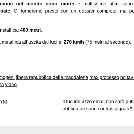
rsone nel mondo sono morte
e moltissime altre son
pate
. Ci torneremo presto con un dossier completo, ma pe
metallica:
400
metri
.
a
metallica all’uscita dal fucile:
270 km/h
(75 metri al secondo).
on
book
uesky
imogeni
libera repubblica della maddalena
maxiprocesso
no tav 
za
video
nto
Il tuo indirizzo email non sarà pub
obbligatori sono contrassegnati
*