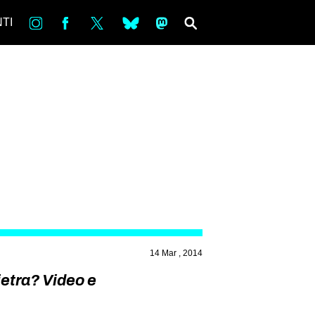
in
Fb
tw
bsky
ms
SEARCH
TI
14 Mar , 2014
ietra? Video e