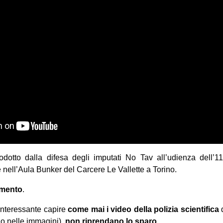
odotto dalla difesa degli imputati No Tav all’udienza dell’
 nell’Aula Bunker del Carcere Le Vallette a Torino.
mento
.
nteressante capire
come mai i video della polizia scientifica
d
no nelle immagini),
non riprendano lo sparo
.