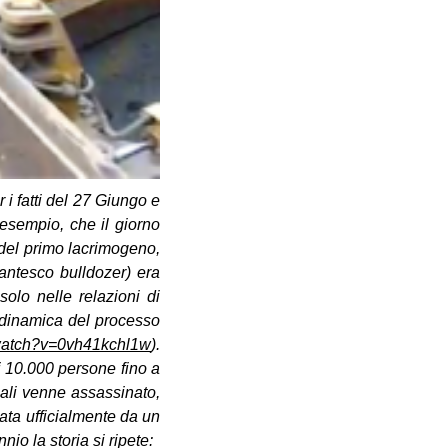
i fatti del 27 Giungo e
esempio, che il giorno
del primo lacrimogeno,
gantesco bulldozer) era
olo nelle relazioni di
a dinamica del processo
watch?v=0vh41kchl1w
).
i 10.000 persone fino a
uali venne assassinato,
ata ufficialmente da un
io la storia si ripete: