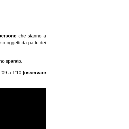
 persone
che stanno a
e
o oggetti da parte dei
nno sparato.
1’09 a 1’10
(
osservare