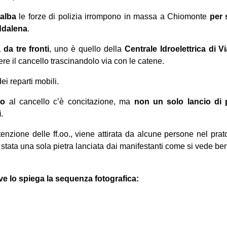
’alba
le forze di polizia irrompono in massa a Chiomonte
per 
ddalena
.
 da tre fronti
, uno è quello della
Centrale Idroelettrica di V
re il cancello trascinandolo via con le catene.
ei reparti mobili.
to
al cancello c’è concitazione, ma
non un solo lancio di p
i
.
tenzione delle ff.oo., viene attirata da alcune persone nel prat
tata una sola pietra lanciata dai manifestanti come si vede be
 lo spiega la sequenza fotografica: