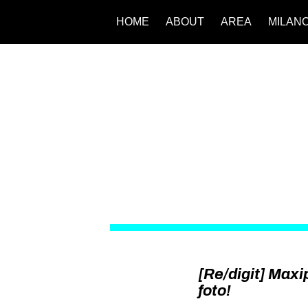
HOME
ABOUT
AREA
MILAN
[Re/digit] Maxi
foto!