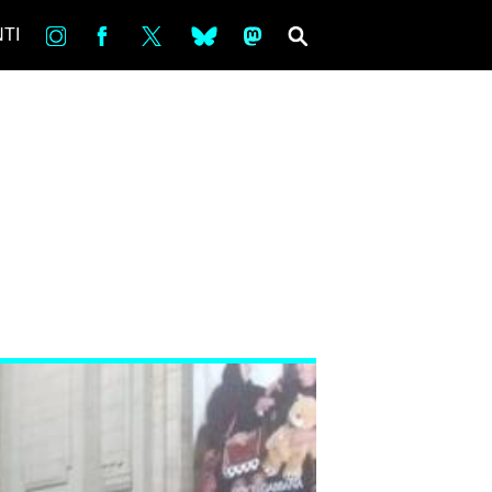
in
Fb
tw
bsky
ms
SEARCH
TI