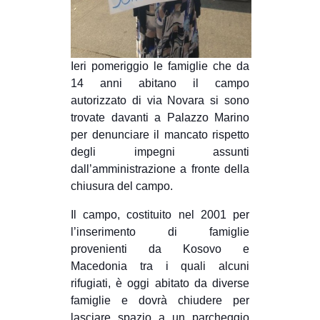
CULTURE
ARTE
CINEMA
Ieri pomeriggio le famiglie che da
14 anni abitano il campo
MANIFESTI
autorizzato di via Novara si sono
MUSICA
trovate davanti a Palazzo Marino
per denunciare il mancato rispetto
RECENSIONI
degli impegni assunti
INTERNAZIONALE
dall’amministrazione a fronte della
chiusura del campo.
AFRICA
AMERICHE
Il campo, costituito nel 2001 per
l’inserimento di famiglie
ESTREMO ORIENTE
provenienti da Kosovo e
EUROPA
Macedonia tra i quali alcuni
rifugiati, è oggi abitato da diverse
MEDIO ORIENTE
famiglie e dovrà chiudere per
MONDO
lasciare spazio a un parcheggio