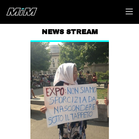
NEWS STREAM
HOME
ABOUT
AREA
DEGENERAZIONE
GAZA FREESTYLE
CSOA LAMBRETTA
MSM
STUDENTI TSUNAMI
ZAM