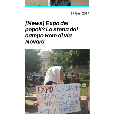
MILANO
MOBILITAZIONI
17 Giu , 2014
SPAZI
[News] Expo dei
popoli? La storia dal
SPORT POPOLARE
campo Rom di via
MOVIMENTI
Novara
AMBIENTE
ANTIFASCISMO
DIRITTO ALL’ABITARE
GENERI
MIGRAZIONI
PRECARIATO
REPRESSIONE
STUDENTI