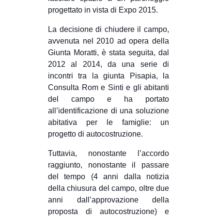
progettato in vista di Expo 2015.
EVENTI
La decisione di chiudere il campo,
in
avvenuta nel 2010 ad opera della
Giunta Moratti, è stata seguita, dal
Fb
2012 al 2014, da una serie di
incontri tra la giunta Pisapia, la
tw
Consulta Rom e Sinti e gli abitanti
del campo e ha portato
bsky
all’identificazione di una soluzione
ms
abitativa per le famiglie: un
progetto di autocostruzione.
SEARCH
Tuttavia, nonostante l’accordo
raggiunto, nonostante il passare
del tempo (4 anni dalla notizia
della chiusura del campo, oltre due
anni dall’approvazione della
proposta di autocostruzione) e