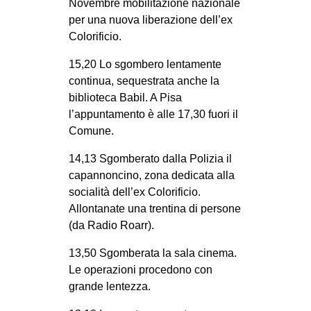
Novembre mobilitazione nazionale
CULTURE
per una nuova liberazione dell’ex
Colorificio.
ARTE
CINEMA
15,20 Lo sgombero lentamente
continua, sequestrata anche la
MANIFESTI
biblioteca Babil. A Pisa
MUSICA
l’appuntamento è alle 17,30 fuori il
Comune.
RECENSIONI
14,13 Sgomberato dalla Polizia il
INTERNAZIONALE
capannoncino, zona dedicata alla
AFRICA
socialità dell’ex Colorificio.
AMERICHE
Allontanate una trentina di persone
(da Radio Roarr).
ESTREMO ORIENTE
13,50 Sgomberata la sala cinema.
EUROPA
Le operazioni procedono con
MEDIO ORIENTE
grande lentezza.
MONDO