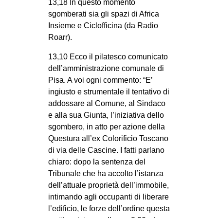
13,18 In questo momento
EVENTI
sgomberati sia gli spazi di Africa
Insieme e Ciclofficina (da Radio
in
Roarr).
Fb
13,10 Ecco il pilatesco comunicato
dell’amministrazione comunale di
tw
Pisa. A voi ogni commento: “E’
ingiusto e strumentale il tentativo di
bsky
addossare al Comune, al Sindaco
e alla sua Giunta, l’iniziativa dello
ms
sgombero, in atto per azione della
Questura all’ex Colorificio Toscano
SEARCH
di via delle Cascine. I fatti parlano
chiaro: dopo la sentenza del
Tribunale che ha accolto l’istanza
dell’attuale proprietà dell’immobile,
intimando agli occupanti di liberare
l’edificio, le forze dell’ordine questa