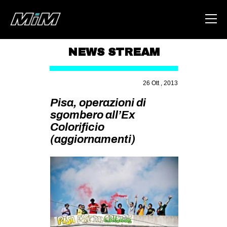
NEWS STREAM
HOME
26 Ott , 2013
ABOUT
Pisa, operazioni di
AREA
sgombero all’Ex
Colorificio
DEGENERAZIONE
(aggiornamenti)
GAZA FREESTYLE
CSOA LAMBRETTA
MSM
STUDENTI TSUNAMI
ZAM