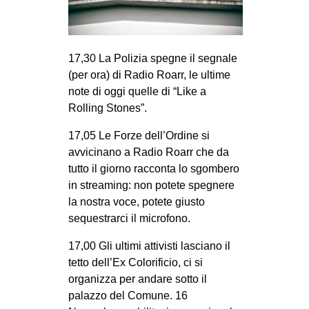
MILANO
MOBILITAZIONI
SPAZI
17,30 La Polizia spegne il segnale
(per ora) di Radio Roarr, le ultime
SPORT POPOLARE
note di oggi quelle di “Like a
MOVIMENTI
Rolling Stones”.
AMBIENTE
17,05 Le Forze dell’Ordine si
avvicinano a Radio Roarr che da
ANTIFASCISMO
tutto il giorno racconta lo sgombero
DIRITTO ALL’ABITARE
in streaming: non potete spegnere
GENERI
la nostra voce, potete giusto
sequestrarci il microfono.
MIGRAZIONI
17,00 Gli ultimi attivisti lasciano il
PRECARIATO
tetto dell’Ex Colorificio, ci si
REPRESSIONE
organizza per andare sotto il
STUDENTI
palazzo del Comune. 16