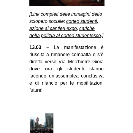
MILANO
MOBILITAZIONI
[Link completi delle immagini dello
sciopero sociale:
corteo studenti
,
SPAZI
azione ai cantieri expo
,
cariche
SPORT POPOLARE
della polizia al corteo studentesco
.]
MOVIMENTI
13.03 –
La manifestazione è
riuscita a rimanere compatta e s’è
AMBIENTE
diretta verso Via Melchiorre Gioia
ANTIFASCISMO
dove ora gli studenti stanno
facendo un’assemblea conclusiva
DIRITTO ALL’ABITARE
e di rilancio per le mobilitazioni
GENERI
future!
MIGRAZIONI
PRECARIATO
REPRESSIONE
STUDENTI