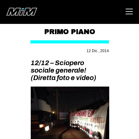
PRIMO PIANO
HOME
12 Dic , 2014
ABOUT
12/12 – Sciopero
AREA
sociale generale!
(Diretta foto e video)
DEGENERAZIONE
GAZA FREESTYLE
CSOA LAMBRETTA
MSM
STUDENTI TSUNAMI
ZAM