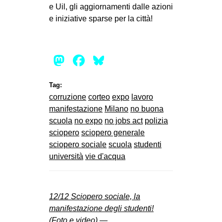
e Uil, gli aggiornamenti dalle azioni
e iniziative sparse per la città!
Mastodon
Facebook
Bluesky
Tag:
corruzione
corteo
expo
lavoro
manifestazione
Milano
no buona
scuola
no expo
no jobs act
polizia
sciopero
sciopero generale
sciopero sociale
scuola
studenti
università
vie d'acqua
12/12 Sciopero sociale, la
manifestazione degli studenti!
(Foto e video) —