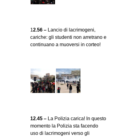
CULTURE
ARTE
CINEMA
1
2.56 –
Lancio di lacrimogeni,
cariche: gli studenti non arretrano e
MANIFESTI
continuano a muoversi in corteo!
MUSICA
RECENSIONI
INTERNAZIONALE
AFRICA
AMERICHE
ESTREMO ORIENTE
EUROPA
12.45 –
La Polizia carica! In questo
MEDIO ORIENTE
momento la Polizia sta facendo
MONDO
uso di lacrimogeni verso gli