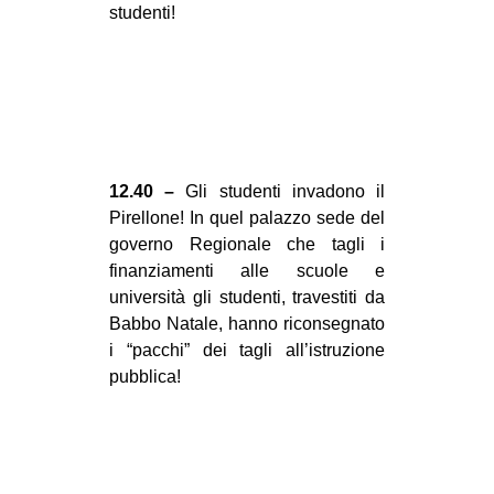
studenti!
EVENTI
in
Fb
tw
12.40 –
Gli studenti invadono il
Pirellone! In quel palazzo sede del
bsky
governo Regionale che tagli i
finanziamenti alle scuole e
ms
università gli studenti, travestiti da
Babbo Natale, hanno riconsegnato
SEARCH
i “pacchi” dei tagli all’istruzione
pubblica!