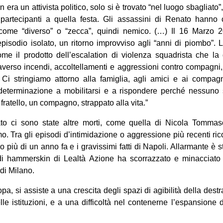
 era un attivista politico, solo si è trovato “nel luogo sbagliato”
artecipanti a quella festa. Gli assassini di Renato hanno c
o come “diverso” o “zecca”, quindi nemico. (…) Il 16 Marzo 
isodio isolato, un ritorno improvviso agli “anni di piombo”. L
me il prodotto dell’escalation di violenza squadrista che la 
averso incendi, accoltellamenti e aggressioni contro compagni, m
. Ci stringiamo attorno alla famiglia, agli amici e ai compagn
eterminazione a mobilitarsi e a rispondere perché nessuno si
ratello, un compagno, strappato alla vita.”
o ci sono state altre morti, come quella di Nicola Tommaso
o. Tra gli episodi d’intimidazione o aggressione più recenti ric
iù di un anno fa e i gravissimi fatti di Napoli. Allarmante è st
 hammerskin di Lealtà Azione ha scorrazzato e minacciato gl
 di Milano.
pa, si assiste a una crescita degli spazi di agibilità della dest
nelle istituzioni, e a una difficoltà nel contenerne l’espansione