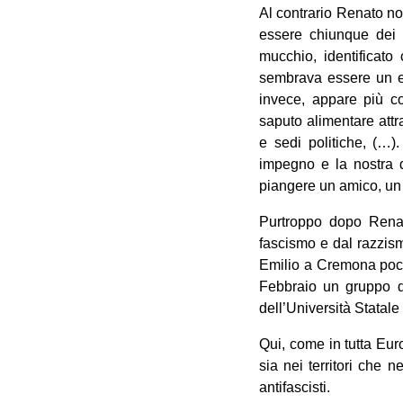
Al contrario Renato non
essere chiunque dei p
mucchio, identificat
sembrava essere un ep
invece, appare più co
saputo alimentare attr
e sedi politiche, (…)
impegno e la nostra d
piangere un amico, un f
Purtroppo dopo Renat
fascismo e dal razzism
Emilio a Cremona poco p
Febbraio un gruppo di
dell’Università Statale
Qui, come in tutta Euro
sia nei territori che 
antifascisti.