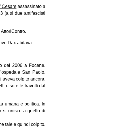
” Cesare
assassinato a
 (altri due antifascisti
 AttoriContro.
 dove Dax abitava.
to del 2006 a Focene.
ll’ospedale San Paolo,
i aveva colpito ancora,
li e sorelle travolti dal
età umana e politica. In
x si unisce a quello di
e tale e quindi colpito.