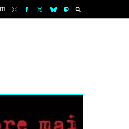
in
Fb
tw
bsky
ms
SEARCH
TI