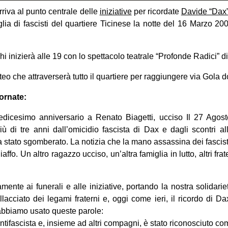
riva al punto centrale delle
iniziative
per ricordate
Davide “Dax
lia di fascisti del quartiere Ticinese la notte del 16 Marzo 2003
chi inizierà alle 19 con lo spettacolo teatrale “Profonde Radici” di
orteo che attraverserà tutto il quartiere per raggiungere via Gola
iornate:
edicesimo anniversario a Renato Biagetti, ucciso Il 27 Agos
ù di tre anni dall’omicidio fascista di Dax e dagli scontri a
ra stato sgomberato. La notizia che la mano assassina dei fascist
ffo. Un altro ragazzo ucciso, un’altra famiglia in lutto, altri fratel
mente ai funerali e alle iniziative, portando la nostra solidari
lacciato dei legami fraterni e, oggi come ieri, il ricordo di Da
abbiamo usato queste parole:
ntifascista e, insieme ad altri compagni, è stato riconosciuto com