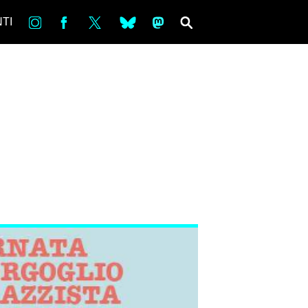
in
Fb
tw
bsky
ms
SEARCH
TI