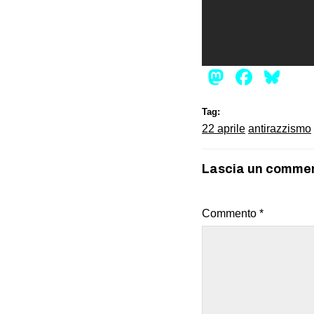
Mastod
Face
Bl
Tag:
22 aprile
antirazzismo
Lascia un comme
Commento
*