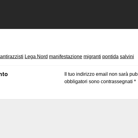
on
book
uesky
antirazzisti
Lega Nord
manifestazione
migranti
pontida
salvini
nto
Il tuo indirizzo email non sarà pub
obbligatori sono contrassegnati
*