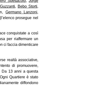
ero Spettacolo
,
Jorge
 Guzzanti
,
Bebo Storti
,
an,
Germano Lanzoni
,
(l’elenco prosegue nel
ace conquistate a così
usa per riaffermare un
n ci faccia dimenticare
rse realtà associative,
intento di promuovere,
ta. Da 13 anni a questa
 Ogni Quartiere è stato
tidianamente diffondono