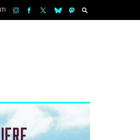
in
Fb
tw
bsky
ms
SEARCH
TI