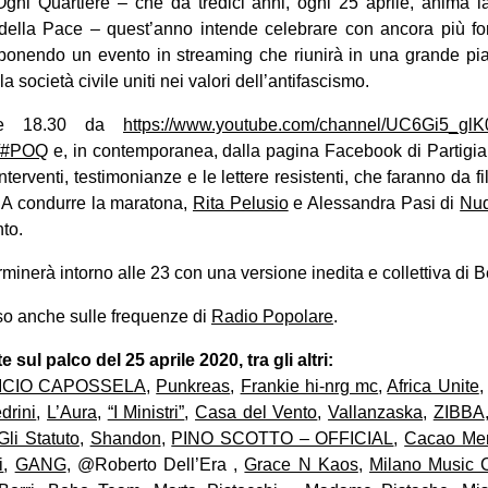
Ogni Quartiere – che da tredici anni, ogni 25 aprile, anima la
o della Pace – quest’anno intende celebrare con ancora più fo
ponendo un evento in streaming che riunirà in una grande piaz
la società civile uniti nei valori dell’antifascismo.
ore 18.30 da
https://www.youtube.com/channel/UC6Gi5_gl
rg/#POQ
e, in contemporanea, dalla pagina Facebook di Partigian
terventi, testimonianze e le lettere resistenti, che faranno da f
. A condurre la maratona,
Rita Pelusio
e Alessandra Pasi di
Nud
nto.
rminerà intorno alle 23 con una versione inedita e collettiva di B
so anche sulle frequenze di
Radio Popolare
.
sul palco del 25 aprile 2020, tra gli altri:
ICIO CAPOSSELA
,
Punkreas
,
Frankie hi-nrg mc
,
Africa Unite
drini
,
L’Aura
,
“I Ministri”
,
Casa del Vento
,
Vallanzaska
,
ZIBBA
Gli Statuto
,
Shandon
,
PINO SCOTTO – OFFICIAL
,
Cacao Men
i
,
GANG
, @Roberto Dell’Era ,
Grace N Kaos
,
Milano Music C