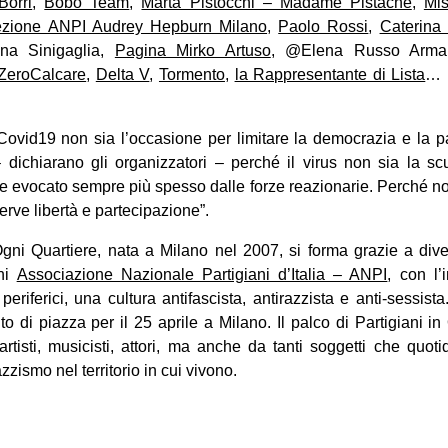
Borri
,
Bobo Team
,
Marta Pistocchi – Madame Pistache
,
Mis
zione ANPI Audrey Hepburn Milano
,
Paolo Rossi
,
Caterina
na Sinigaglia,
Pagina Mirko Artuso
, @Elena Russo Arm
)ZeroCalcare
,
Delta V
,
Tormento
,
la Rappresentante di Lista
… 
ovid19 non sia l’occasione per limitare la democrazia e la p
 dichiarano gli organizzatori – perché il virus non sia la sc
nte evocato sempre più spesso dalle forze reazionarie. Perché no
erve libertà e partecipazione”.
Ogni Quartiere, nata a Milano nel 2007, si forma grazie a dive
oni
Associazione Nazionale Partigiani d’Italia – ANPI
, con l’
 periferici, una cultura antifascista, antirazzista e anti-sessis
to di piazza per il 25 aprile a Milano. Il palco di Partigiani in
rtisti, musicisti, attori, ma anche da tanti soggetti che quo
azzismo nel territorio in cui vivono.
on
book
uesky