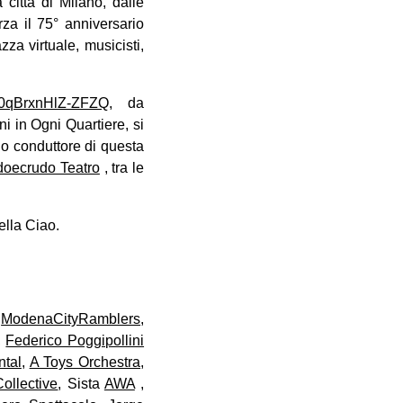
 città di Milano, dalle
rza il 75° anniversario
za virtuale, musicisti,
K0qBrxnHlZ-ZFZQ
, da
i in Ogni Quartiere, si
ilo conduttore di questa
oecrudo Teatro
, tra le
ella Ciao.
,
ModenaCityRamblers
,
,
Federico Poggipollini
tal
,
A Toys Orchestra
,
ollective
, Sista
AWA
,