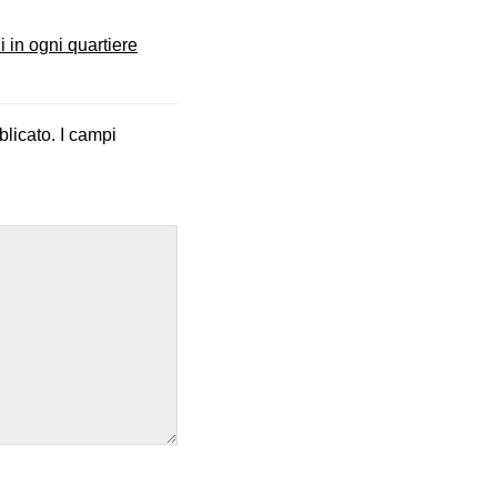
i in ogni quartiere
blicato.
I campi