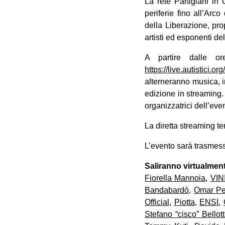
La rete Partigiani in 
periferie fino all’Arc
della Liberazione, pro
artisti ed esponenti del
A partire dalle 
https://live.autistici.o
alterneranno musica, in
edizione in streaming
organizzatrici dell’eve
La diretta streaming te
L’evento sarà trasmes
Saliranno virtualmente 
Fiorella Mannoia
,
VIN
Bandabardò
,
Omar Pe
Official
,
Piotta
,
ENSI
,
Stefano “cisco” Bellott