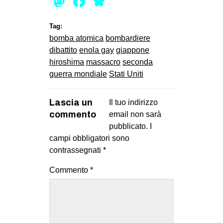
Mastodon
Facebook
Bluesky
Tag:
bomba atomica
bombardiere
dibattito
enola gay
giappone
hiroshima
massacro
seconda
guerra mondiale
Stati Uniti
Lascia un
Il tuo indirizzo
commento
email non sarà
pubblicato.
I
campi obbligatori sono
contrassegnati
*
Commento
*