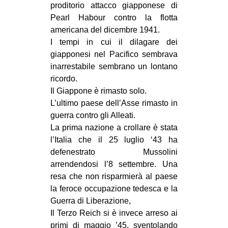
proditorio attacco giapponese di
CULTURE
Pearl Habour contro la flotta
ARTE
americana del dicembre 1941.
I tempi in cui il dilagare dei
CINEMA
giapponesi nel Pacifico sembrava
MANIFESTI
inarrestabile sembrano un lontano
ricordo.
MUSICA
Il Giappone è rimasto solo.
RECENSIONI
L’ultimo paese dell’Asse rimasto in
guerra contro gli Alleati.
INTERNAZIONALE
La prima nazione a crollare è stata
AFRICA
l’Italia che il 25 luglio ‘43 ha
defenestrato Mussolini
AMERICHE
arrendendosi l’8 settembre. Una
ESTREMO ORIENTE
resa che non risparmierà al paese
EUROPA
la feroce occupazione tedesca e la
Guerra di Liberazione,
MEDIO ORIENTE
Il Terzo Reich si è invece arreso ai
MONDO
primi di maggio ’45, sventolando