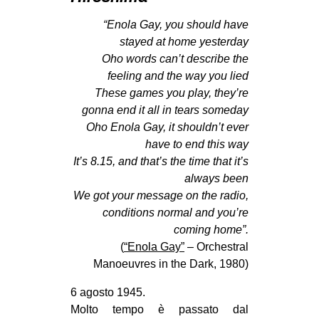
MILANO
“Enola Gay, you should have
MOBILITAZIONI
stayed at home yesterday
SPAZI
Oho words can’t describe the
feeling and the way you lied
SPORT POPOLARE
These games you play, they’re
gonna end it all in tears someday
MOVIMENTI
Oho Enola Gay, it shouldn’t ever
AMBIENTE
have to end this way
ANTIFASCISMO
It’s 8.15, and that’s the time that it’s
always been
DIRITTO ALL’ABITARE
We got your message on the radio,
GENERI
conditions normal and you’re
coming home”.
MIGRAZIONI
(
“Enola Gay”
– Orchestral
PRECARIATO
Manoeuvres in the Dark, 1980)
REPRESSIONE
6 agosto 1945.
STUDENTI
Molto tempo è passato dal