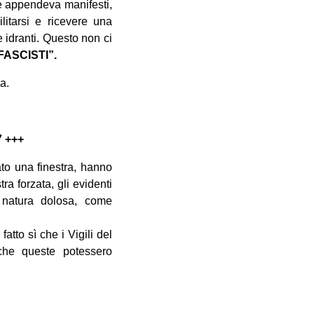
re appendeva manifesti,
litarsi e ricevere una
 idranti. Questo non ci
FASCISTI”.
a.
 +++
ato una finestra, hanno
ra forzata, gli evidenti
 natura dolosa, come
tto sì che i Vigili del
che queste potessero