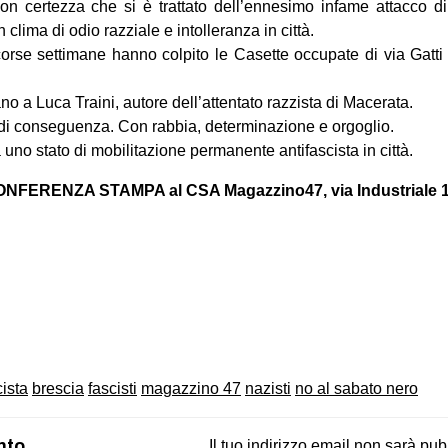
n certezza che si è trattato dell’ennesimo infame attacco di f
clima di odio razziale e intolleranza in città.
corse settimane hanno colpito le Casette occupate di via Gatti 
no a Luca Traini, autore dell’attentato razzista di Macerata.
di conseguenza. Con rabbia, determinazione e orgoglio.
uno stato di mobilitazione permanente antifascista in città.
 CONFERENZA STAMPA al CSA Magazzino47, via Industriale 1
on
book
uesky
cista
brescia
fascisti
magazzino 47
nazisti
no al sabato nero
nto
Il tuo indirizzo email non sarà pub