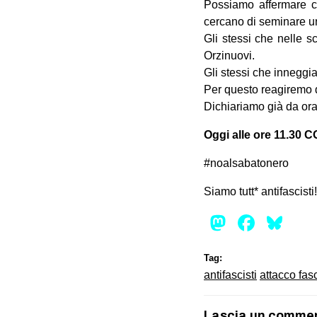
Possiamo affermare co
cercano di seminare un 
Gli stessi che nelle s
Orzinuovi.
Gli stessi che inneggia
Per questo reagiremo 
Dichiariamo già da ora 
Oggi alle ore 11.30
#noalsabatonero
Siamo tutt* antifascisti!
Mastod
Face
Bl
Tag:
antifascisti
attacco fas
Lascia un comme