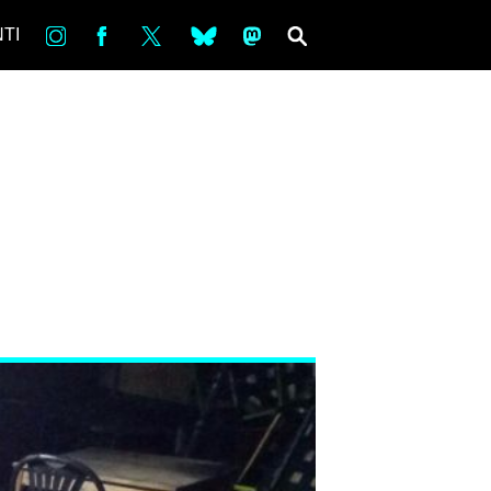
in
Fb
tw
bsky
ms
SEARCH
TI