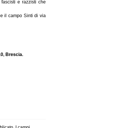
ascisti e razzisti che
e il campo Sinti di via
0, Brescia.
blicato.
I campi