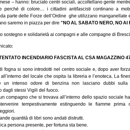
 mese – hanno: bruciato centri sociali, accoltellano gente ment
 perché di colore… i cittadini antifascisti continano a mobi
 da parte delle Forze dell’Ordine ghe utilizzano manganellate e
ano saremo in piazza per dire
“NO AL SABATO NERO, NO AI 
ro sostegno e solidarietà ai compagni e alle compagne di Bresci
nicato:
TENTATO INCENDIARIO FASCISTA AL CSA MAGAZZINO 47
di fogna si sono introdotti nel centro sociale e, dopo aver forz
ll’interno del locale che ospita la libreria e l’enoteca. La finest
 e un intenso odore di benzina non lasciano dubbi sulla
dagli stessi Vigili del fuoco.
un compagno che si trovava all’interno dello spazio sociale ha fa
intervenire tempestivamente estinguendo le fiamme prima 
eggiori.
nde quantità di libri sono andati distrutti.
ica persona presente, per fortuna sta bene.