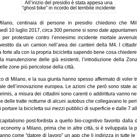
All’inizio del presidio è stata appesa una
“ghost bike” in ricordo del terribile incidente
 Milano, centinaia di persone in presidio chiedono che Mil
lunedì 10 luglio 2017, circa 300 persone si sono date appuntament
 per protestare contro l’ennesimo incidente mortale avvenut
nvestito da un camion nell’area dei cantieri della M4. I cittadi
la forte afa con la propria bicicletta sapendo bene cosa chiede
e la manutenzione delle già esistenti, l’introduzione della Z
elle zone più pericolose della città.
 di Milano, e la sua giunta hanno spesso affermato di voler t
le dell’innovazione europea. Le azioni che però sono state ado
 primis, a misura dei cittadini sono carenti o addirittura vanno 
 delle tratte notturne di alcuni autobus che collegavano le perif
di portare la bicicletta sui mezzi pubblici di superficie e dalle 7 a
apitalismo post-fordista a quello bio-cognitivo favorito dalla d
economy a Milano, prima che in altre città, si è sviluppata la p
 hanno come “datore di lavoro” un app che li indirizza in tutte le f