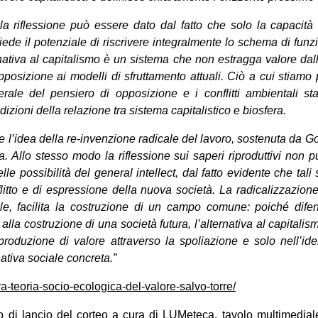
la riflessione può essere dato dal fatto che solo la capacità d
ssiede il potenziale di riscrivere integralmente lo schema di fun
rnativa al capitalismo è un sistema che non estragga valore dall
opposizione ai modelli di sfruttamento attuali. Ciò a cui stiamo
rale del pensiero di opposizione e i conflitti ambientali s
dizioni della relazione tra sistema capitalistico e biosfera.
 l’idea della re-invenzione radicale del lavoro, sostenuta da Gor
ma. Allo stesso modo la riflessione sui saperi riproduttivi non
lle possibilità del general intellect, dal fatto evidente che ta
litto e di espressione della nuova società. La radicalizzazione
le, facilita la costruzione di un campo comune: poiché dife
lla costruzione di una società futura, l’alternativa al capitali
 produzione di valore attraverso la spoliazione e solo nell’ide
nativa sociale concreta.”
va-teoria-socio-ecologica-del-valore-salvo-torre/
o di lancio del corteo a cura di LUMeteca, tavolo multimedia