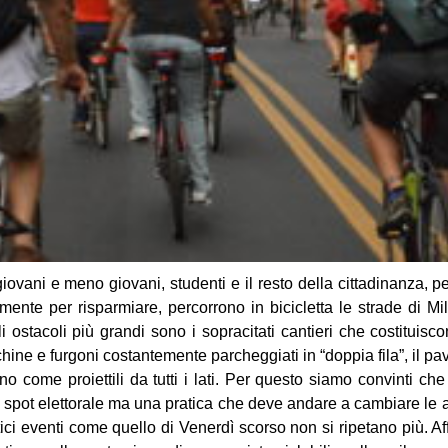
 giovani e meno giovani, studenti e il resto della cittadinanza, p
ente per risparmiare, percorrono in bicicletta le strade di Mi
li ostacoli più grandi sono i sopracitati cantieri che costituis
cchine e furgoni costantemente parcheggiati in “doppia fila”, il
no come proiettili da tutti i lati. Per questo siamo convinti che
pot elettorale ma una pratica che deve andare a cambiare le a
ici eventi come quello di Venerdì scorso non si ripetano più. 