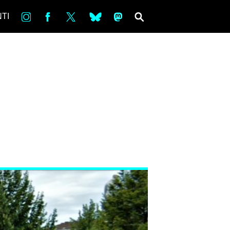
in
Fb
tw
bsky
ms
SEARCH
TI