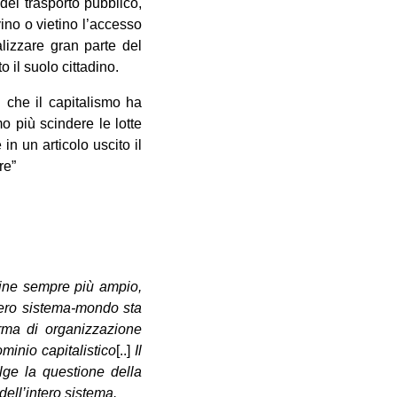
del trasporto pubblico,
vino o vietino l’accesso
alizzare gran parte del
 il suolo cittadino.
 che il capitalismo ha
o più scindere le lotte
n un articolo uscito il
re”
rgine sempre più ampio,
ntero sistema-mondo sta
ma di organizzazione
minio capitalistico
[..]
Il
lge la questione della
dell’intero sistema.