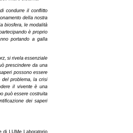
i condurre il conflitto
zionamento della nostra
a biosfera, le modalità
 partecipando è proprio
tanno portando a galla
z, si rivela essenziale
 può prescindere da una
li saperi possono essere
 del problema, la crisi
ndere il vivente è una
smo può essere costruita
ntificazione dei saperi
le di LUMe Laboratorio