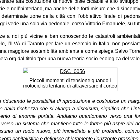
tinare alla costruzione di nuove piste ciclabili e allo sviluppo 
erie e nell’hinterland, ma anche delle forti misure che disincenti
 determinate zone della città con l’obbiettivo finale di pedon
ggi vede una sola via pedonale, corso Vittorio Emanuele, su tutto
ze a noi più vicine e ben conoscendo le catastrofi ambientali
olo, l’ILVA di Taranto per fare un esempio in Italia, non possiam
r una maggiore sostenibilità ambientale come spiega Salvo Torre i
era.org dal titolo “per una nuova teoria socio-ecologica del valo
Piccoli momenti di tensione quando i
motociclisti tentano di attraversare il corteo
e riducendo le possibilità di riproduzione e costruisce un ma
e dalla ricchezza che si allarga a dismisura, significa che l’i
ento di enorme portata. Andiamo quantomeno verso una for
te, verso un sistema che mantiene tutte le forme più aspre del do
ssunto un ruolo nuovo, più immediato e più profondo, coinvo
avoro capitalistica e definisce chiaramente l’orizzonte prossimo 