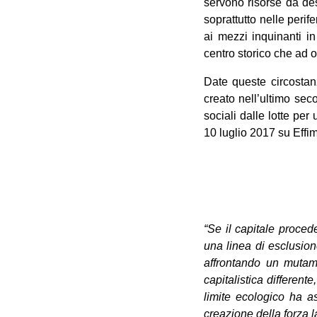
servono risorse da des
soprattutto nelle perif
ai mezzi inquinanti in
centro storico che ad o
Date queste circostan
creato nell’ultimo sec
sociali dalle lotte pe
10 luglio 2017 su Effim
“Se il capitale proced
una linea di esclusion
affrontando un mutam
capitalistica differen
limite ecologico ha a
creazione della forza l