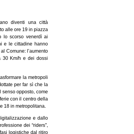
ano diventi una città
o alle ore 19 in piazza
o lo scorso venerdì ai
ni e le cittadine hanno
re al Comune: l’aumento
ona 30 Km/h e dei dossi
rasformare la metropoli
ttate per far sì che la
nel senso opposto, come
erie con il centro della
lle 18 in metropolitana.
igitalizzazione e dallo
rofessione dei “riders”,
asi logistiche dal ritiro