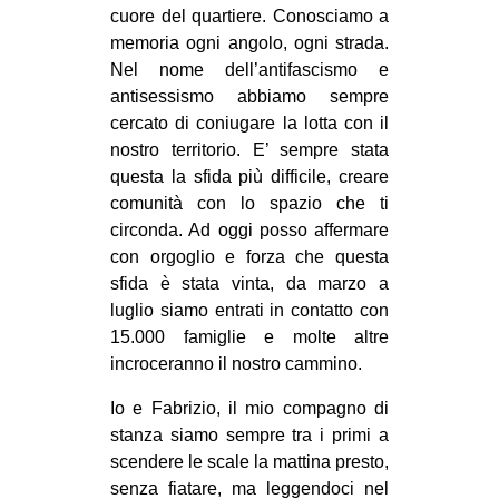
cuore del quartiere. Conosciamo a
EVENTI
memoria ogni angolo, ogni strada.
Nel nome dell’antifascismo e
in
antisessismo abbiamo sempre
cercato di coniugare la lotta con il
Fb
nostro territorio. E’ sempre stata
questa la sfida più difficile, creare
tw
comunità con lo spazio che ti
bsky
circonda. Ad oggi posso affermare
con orgoglio e forza che questa
ms
sfida è stata vinta, da marzo a
luglio siamo entrati in contatto con
SEARCH
15.000 famiglie e molte altre
incroceranno il nostro cammino.
Io e Fabrizio, il mio compagno di
stanza siamo sempre tra i primi a
scendere le scale la mattina presto,
senza fiatare, ma leggendoci nel