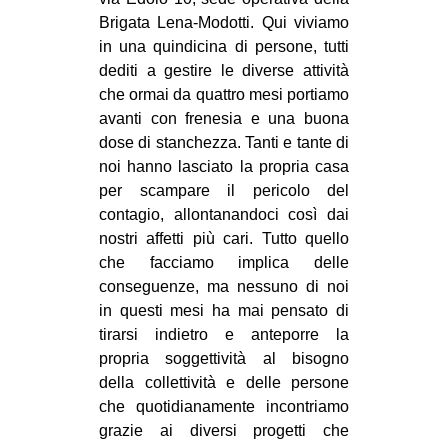
MILANO
Brigata Lena-Modotti. Qui viviamo
MOBILITAZIONI
in una quindicina di persone, tutti
dediti a gestire le diverse attività
SPAZI
che ormai da quattro mesi portiamo
SPORT POPOLARE
avanti con frenesia e una buona
dose di stanchezza. Tanti e tante di
MOVIMENTI
noi hanno lasciato la propria casa
AMBIENTE
per scampare il pericolo del
contagio, allontanandoci così dai
ANTIFASCISMO
nostri affetti più cari. Tutto quello
DIRITTO ALL’ABITARE
che facciamo implica delle
conseguenze, ma nessuno di noi
GENERI
in questi mesi ha mai pensato di
MIGRAZIONI
tirarsi indietro e anteporre la
propria soggettività al bisogno
PRECARIATO
della collettività e delle persone
REPRESSIONE
che quotidianamente incontriamo
STUDENTI
grazie ai diversi progetti che