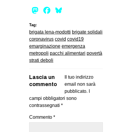
Mastodon
Facebook
Bluesky
Tag:
brigata lena-modotti
brigate solidali
coronavirus
covid
covid19
emarginazione
emergenza
metropoli
pacchi alimentari
povertà
strati deboli
Lascia un
Il tuo indirizzo
commento
email non sarà
pubblicato.
I
campi obbligatori sono
contrassegnati
*
Commento
*