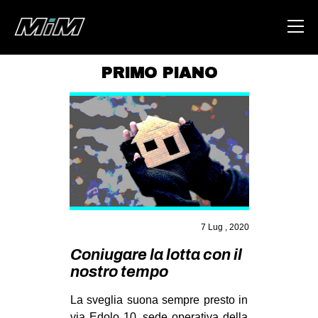
PRIMO PIANO
HOME
ABOUT
AREA
DEGENERAZIONE
GAZA FREESTYLE
CSOA LAMBRETTA
7 Lug , 2020
MSM
Coniugare la lotta con il
nostro tempo
STUDENTI TSUNAMI
ZAM
La sveglia suona sempre presto in
via Edolo 10, sede operativa della