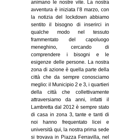
animano le nostre vite. La nostra
CULTURE
avventura è iniziata l’8 marzo, con
ARTE
la notizia del lockdown abbiamo
sentito il bisogno di inserirci in
CINEMA
qualche modo nel tessuto
MANIFESTI
frammentato del capoluogo
meneghino, cercando di
MUSICA
comprendere i bisogni e le
RECENSIONI
esigenze delle persone. La nostra
zona di azione è quella parte della
INTERNAZIONALE
città che da sempre conosciamo
AFRICA
meglio: il Municipio 2 e 3, i quartieri
della città che collettivamente
AMERICHE
attraversiamo da anni, infatti il
ESTREMO ORIENTE
Lambretta dal 2012 è sempre stato
di casa in zona 3, tante e tanti di
EUROPA
noi hanno frequentato licei e
MEDIO ORIENTE
università qui, la nostra prima sede
MONDO
si trovava in Piazza Ferravilla, nel