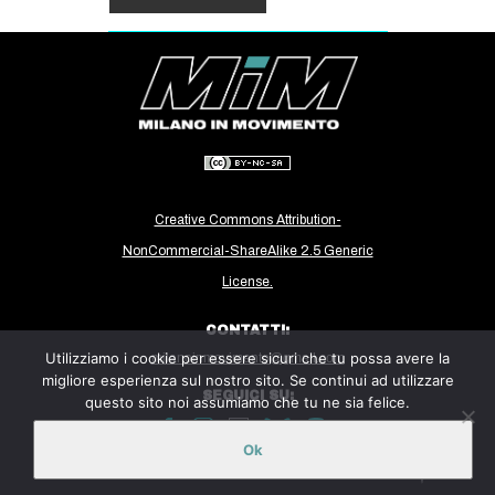
Creative Commons Attribution-
NonCommercial-ShareAlike 2.5 Generic
License.
CONTATTI:
Utilizziamo i cookie per essere sicuri che tu possa avere la
milanoinmovimento@gmail.com
migliore esperienza sul nostro sito. Se continui ad utilizzare
SEGUICI SU:
questo sito noi assumiamo che tu ne sia felice.
Ok
Sito ospitato sulla piattaforma
Midala