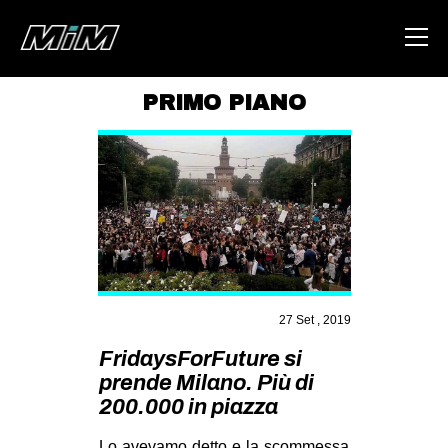
PRIMO PIANO
HOME
ABOUT
AREA
DEGENERAZIONE
GAZA FREESTYLE
CSOA LAMBRETTA
27 Set , 2019
MSM
FridaysForFuture si
prende Milano. Più di
STUDENTI TSUNAMI
200.000 in piazza
ZAM
Lo avevamo detto e la scommessa