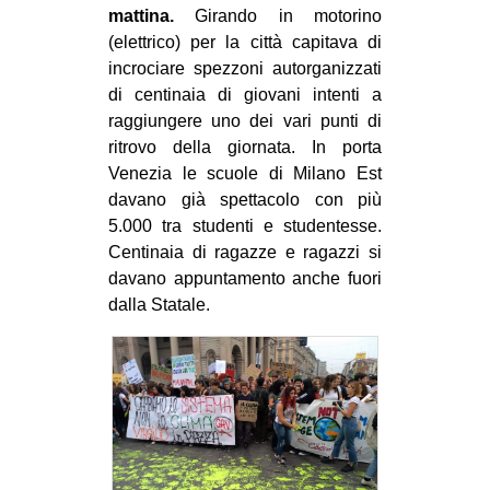
mattina.
Girando in motorino
CULTURE
(elettrico) per la città capitava di
ARTE
incrociare spezzoni autorganizzati
di centinaia di giovani intenti a
CINEMA
raggiungere uno dei vari punti di
MANIFESTI
ritrovo della giornata. In porta
MUSICA
Venezia le scuole di Milano Est
davano già spettacolo con più
RECENSIONI
5.000 tra studenti e studentesse.
INTERNAZIONALE
Centinaia di ragazze e ragazzi si
davano appuntamento anche fuori
AFRICA
dalla Statale.
AMERICHE
ESTREMO ORIENTE
EUROPA
MEDIO ORIENTE
MONDO