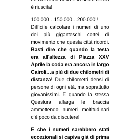
MILANO
è riuscita!
MOBILITAZIONI
100.000…150.000…200.000!!
SPAZI
Difficile calcolare i numeri di uno
dei più giganteschi cortei di
SPORT POPOLARE
movimento che questa città ricordi.
MOVIMENTI
Basti dire che quando la testa
era all’altezza di Piazza XXV
AMBIENTE
Aprile la coda era ancora in largo
ANTIFASCISMO
Cairoli…a più di due chilometri di
distanza!
Due chilometri densi di
DIRITTO ALL’ABITARE
persone di ogni età, ma soprattutto
GENERI
giovanissimi. E quando la stessa
MIGRAZIONI
Questura allarga le braccia
ammettendo numeri moltitudinari
PRECARIATO
c’è poco da discutere!
REPRESSIONE
E che i numeri sarebbero stati
STUDENTI
eccezionali si capiva già di prima