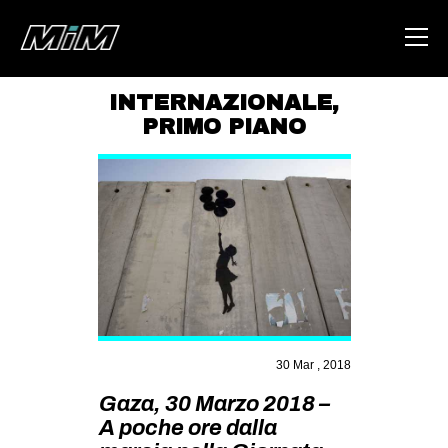
INTERNAZIONALE
,
PRIMO PIANO
HOME
ABOUT
AREA
DEGENERAZIONE
GAZA FREESTYLE
CSOA LAMBRETTA
MSM
30 Mar , 2018
STUDENTI TSUNAMI
Gaza, 30 Marzo 2018 –
ZAM
A poche ore dalla