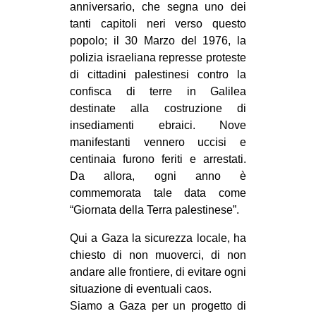
anniversario, che segna uno dei
CULTURE
tanti capitoli neri verso questo
ARTE
popolo; il 30 Marzo del 1976, la
polizia israeliana represse proteste
CINEMA
di cittadini palestinesi contro la
MANIFESTI
confisca di terre in Galilea
destinate alla costruzione di
MUSICA
insediamenti ebraici. Nove
RECENSIONI
manifestanti vennero uccisi e
centinaia furono feriti e arrestati.
INTERNAZIONALE
Da allora, ogni anno è
AFRICA
commemorata tale data come
“Giornata della Terra palestinese”.
AMERICHE
ESTREMO ORIENTE
Qui a Gaza la sicurezza locale, ha
chiesto di non muoverci, di non
EUROPA
andare alle frontiere, di evitare ogni
MEDIO ORIENTE
situazione di eventuali caos.
Siamo a Gaza per un progetto di
MONDO