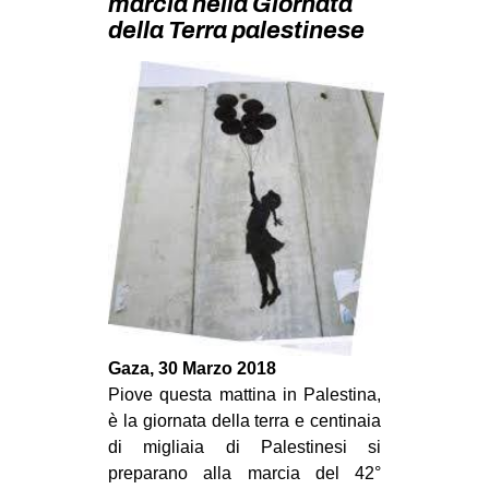
marcia nella Giornata
MILANO
della Terra palestinese
MOBILITAZIONI
SPAZI
SPORT POPOLARE
MOVIMENTI
AMBIENTE
ANTIFASCISMO
DIRITTO ALL’ABITARE
GENERI
MIGRAZIONI
Gaza, 30 Marzo 2018
PRECARIATO
Piove questa mattina in Palestina,
è la giornata della terra e centinaia
REPRESSIONE
di migliaia di Palestinesi si
STUDENTI
preparano alla marcia del 42°