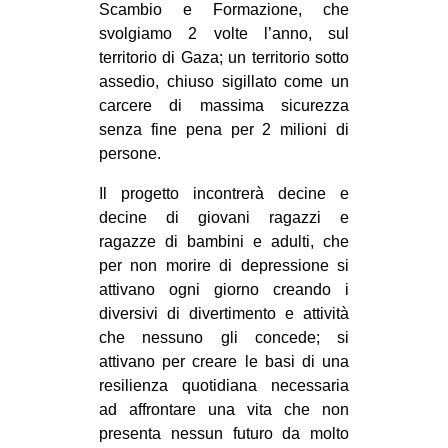
Scambio e Formazione, che
EVENTI
svolgiamo 2 volte l’anno, sul
territorio di Gaza; un territorio sotto
in
assedio, chiuso sigillato come un
carcere di massima sicurezza
Fb
senza fine pena per 2 milioni di
persone.
tw
Il progetto incontrerà decine e
bsky
decine di giovani ragazzi e
ragazze di bambini e adulti, che
ms
per non morire di depressione si
attivano ogni giorno creando i
SEARCH
diversivi di divertimento e attività
che nessuno gli concede; si
attivano per creare le basi di una
resilienza quotidiana necessaria
ad affrontare una vita che non
presenta nessun futuro da molto