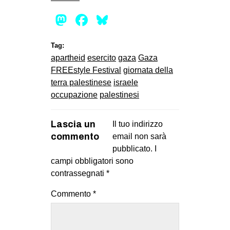
Mastodon
Facebook
Bluesky
Tag:
apartheid
esercito
gaza
Gaza
FREEstyle Festival
giornata della
terra palestinese
israele
occupazione
palestinesi
Lascia un
Il tuo indirizzo
commento
email non sarà
pubblicato.
I
campi obbligatori sono
contrassegnati
*
Commento
*