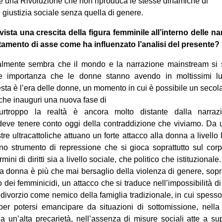
e una Rivoluzione che non riproduca le stesse dinamiche di
 giustizia sociale senza quella di genere.
 vista una crescita della figura femminile all’interno delle na
mento di asse come ha influenzato l’analisi del presente?
nalmente sembra che il mondo e la narrazione mainstream si 
le importanza che le donne stanno avendo in moltissimi l
ta è l’era delle donne, un momento in cui è possibile un secola
 che inauguri una nuova fase di
Purtroppo la realtà è ancora molto distante dalla narraz
deve tenere conto oggi della contraddizione che viviamo. Da u
re ultracattoliche attuano un forte attacco alla donna a livello
ano strumento di repressione che si gioca soprattutto sul cor
ermini di diritti sia a livello sociale, che politico che istituzional
a donna è più che mai bersaglio della violenza di genere, sopr
ei femminicidi, un attacco che si traduce nell’impossibilità di 
l divorzio come nemico della famiglia tradizionale, in cui spes
i per potersi emancipare da situazioni di sottomissione, nella
da un’alta precarietà, nell’assenza di misure sociali atte a su