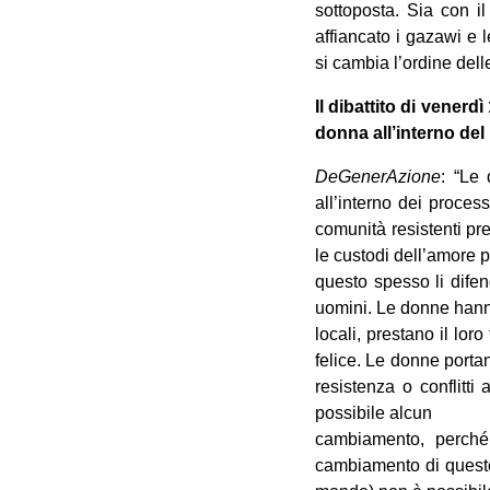
sottoposta. Sia con i
affiancato i gazawi e 
si cambia l’ordine dell
Il dibattito di vener
donna all’interno del
DeGenerAzione
: “Le
all’interno dei proces
comunità resistenti pr
le custodi dell’amore per
questo spesso li difen
uomini. Le donne hanno 
locali, prestano il lor
felice. Le donne portan
resistenza o conflitti
possibile alcun
cambiamento, perché
cambiamento di questo