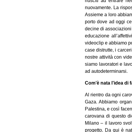
riusciti ad entrare n
nuovamente. La rispos
Assieme a loro abbiam
porto dove ad oggi cen
decine di associazioni
educazione all’affetti
videoclip e abbiamo po
case distrutte, i carce
nostre attività con vid
siamo lavoratori e lavora
ad autodeterminarsi.
Com’è nata l’idea di 
Al rientro da ogni car
Gaza. Abbiamo organizz
Palestina, e così face
carovana di questo dic
Milano – il lavoro svol
progetto. Da qui è nata