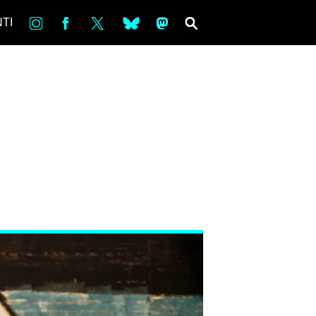
in
Fb
tw
bsky
ms
SEARCH
TI