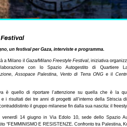
Festival
gno, un festival per Gaza, interviste e programma.
rà a Milano il
Gaza/Milano Freestyle Festival
, iniziativa organiz
laborazione con lo Spazio Autogestito di Quartiere Lamb
zione
,
Assopace Palestina
,
Vento di Terra ONG
e il
Centr
iva è quello di riportare l’attenzione su quella che è la q
e i risultati dei tre anni di progetti all’interno della Striscia
ntraddistinto il gruppo milanese fin dalla sua nascita: il freesty
no venerdì 14 giugno in Via Edolo 10, sede dello Spazio Au
attito “FEMMINISMO E RESISTENZE. Confronto tra Palestina, Ku