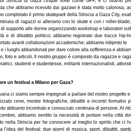
ella Striscia di Gaza cinque volte come GFF, e ci stiamo pr
ta che abbiamo ricevuto dai gazawi è stata molto calorosa, acc
o completato il primo
skatepark
della Striscia a Gaza City, esa
tinaia di ragazzi si allenano con lo skate e con i roller-blad
 di supporto alle donne organizzando workshop e laboratori su
vità e di dibattito politico; abbiamo registrato due tracce hip-h
rtato avanti collaborazioni accademiche; abbiamo ridipinto le
ri e i luoghi abbandonati per dare colore alla sofferenza e abbi
eo, foto e articoli. Il nostro gruppo è composto da ragazze e ragaz
trici, studenti e studentesse, militanti internazionalisti, attivisti 
fare un festival a Milano per Gaza?
ovana ci siamo sempre impegnati a parlare del nostro progetto e s
ato cene, mostre fotografiche, dibattiti e incontri formativi p
ndo abbiamo incontrato e conosciuto centinaia di persone. Al rito
embre, abbiamo sentito la necessità di portare nella città do
to nella Striscia per far conoscere al meglio lo spirito che ci h
 l’idea del festival: due giorni di musica, sport, dibattiti, spet