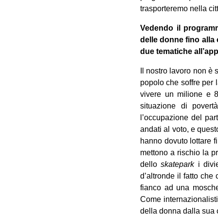
trasporteremo nella ci
Vedendo il programma
delle donne fino all
due tematiche all’app
Il nostro lavoro non è
popolo che soffre per 
vivere un milione e 8
situazione di povert
l’occupazione del par
andati al voto, e quest
hanno dovuto lottare f
mettono a rischio la p
dello
skatepark
i divi
d’altronde il fatto ch
fianco ad una moschea
Come internazionalist
della donna dalla sua 