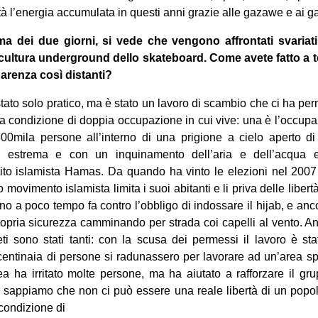
ttà l’energia accumulata in questi anni grazie alle gazawe e ai g
 dei due giorni, si vede che vengono affrontati svariati
a cultura underground dello skateboard. Come avete fatto a 
arenza così distanti?
 stato solo pratico, ma è stato un lavoro di scambio che ci ha p
la condizione di doppia occupazione in cui vive: una è l’occupa
00mila persone all’interno di una prigione a cielo aperto d
à estrema e con un inquinamento dell’aria e dell’acqua el
tito islamista Hamas. Da quando ha vinto le elezioni nel 2007
o movimento islamista limita i suoi abitanti e li priva delle libert
ino a poco tempo fa contro l’obbligo di indossare il hijab, e an
ropria sicurezza camminando per strada coi capelli al vento. A
eti sono stati tanti: con la scusa dei permessi il lavoro è stat
e centinaia di persone si radunassero per lavorare ad un’area sp
 ha irritato molte persone, ma ha aiutato a rafforzare il gru
i sappiamo che non ci può essere una reale libertà di un popol
condizione di