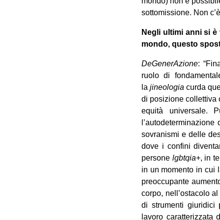
mondo) non è possibil
sottomissione. Non c’è
Negli ultimi anni si è
mondo, questo sposta
DeGenerAzione
: “Fi
ruolo di fondamenta
la
jineologia
curda ques
di posizione collettiva
equità universale. 
l’autodeterminazione 
sovranismi e delle dest
dove i confini divent
persone
lgbtqia+
, in t
in un momento in cui l
preoccupante aumento d
corpo, nell’ostacolo a
di strumenti giuridic
lavoro caratterizzata 