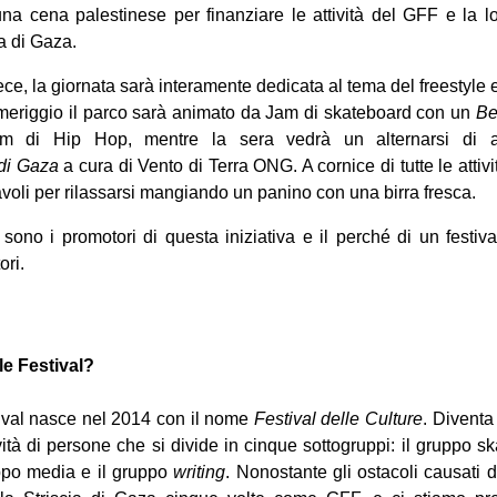
a cena palestinese per finanziare le attività del GFF e la 
ia di Gaza.
ce, la giornata sarà interamente dedicata al tema del freestyle e
eriggio il parco sarà animato da Jam di skateboard con un
Be
 di Hip Hop, mentre la sera vedrà un alternarsi di ar
di Gaza
a cura di Vento di Terra ONG. A cornice di tutte le attiv
avoli per rilassarsi mangiando un panino con una birra fresca.
sono i promotori di questa iniziativa e il perché di un festiva
ori.
le Festival?
tival nasce nel 2014 con il nome
Festival delle Culture
. Diventa
vità di persone che si divide in cinque sottogruppi: il gruppo sk
ppo media e il gruppo
writing
. Nonostante gli ostacoli causati