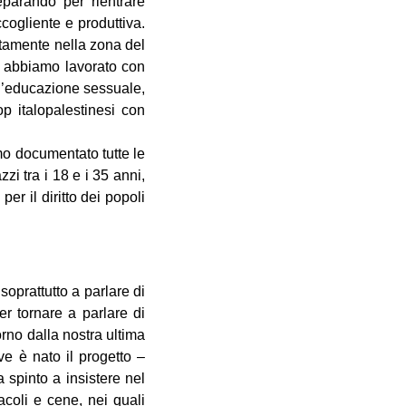
eparando per rientrare
ogliente e produttiva.
ttamente nella zona del
e; abbiamo lavorato con
ll’educazione sessuale,
op italopalestinesi con
amo documentato tutte le
zi tra i 18 e i 35 anni,
per il diritto dei popoli
oprattutto a parlare di
er tornare a parlare di
rno dalla nostra ultima
ve è nato il progetto –
a spinto a insistere nel
tacoli e cene, nei quali