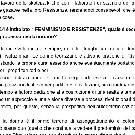
l lavoro dello skatepark che con i laboratori di scambio de
le gazawe nella loro Resistenza, rendendoci consapevoli che è 
e cose.
dì 14 è intitolato “ FEMMINISMO E RESISTENZE”, quale è seco
 processo rivoluzionario?
 donne svolgono da sempre, in tutti i luoghi, un ruolo di f
si rivoluzionari. Le donne teorizzano e attivano pratiche di Ri
estando la propria cura, essendo anche eventualmente portatrici
 i propri territori e per
dono, imbracciando le armi, fronteggiando eserciti invasori e o
posizioni di rilievo nei partiti, nelle istituzioni, nei coordiname
o tempo e la loro dedizione alla costruzione di una realtà altern
o un approccio e una visione diversa a processi rivoluzionari di
 armati, per questo, senza la prospettiva dell’autodeterminaz
 la donna è il primo terreno di assoggettamento e coloni
 status quo (quello che continua a vedere il predominio del 