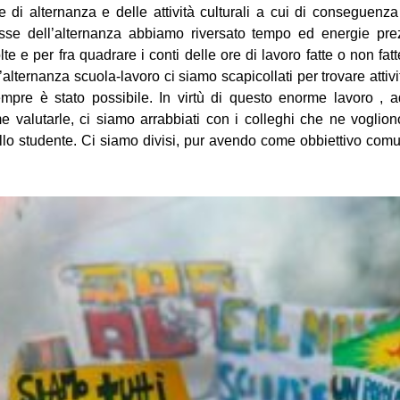
e di alternanza e delle attività culturali a cui di conseguenz
sse dell’alternanza abbiamo riversato tempo ed energie pre
volte e per fra quadrare i conti delle ore di lavoro fatte o non fa
ll’alternanza scuola-lavoro ci siamo scapicollati per trovare attiv
empre è stato possibile. In virtù di questo enorme lavoro ,
 valutarle, ci siamo arrabbiati con i colleghi che ne vogliono
dello studente. Ci siamo divisi, pur avendo come obbiettivo comun