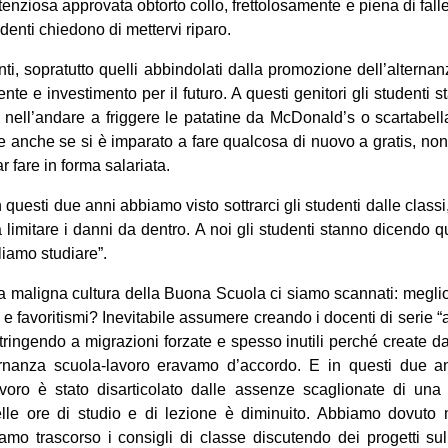
etenziosa approvata obtorto collo, frettolosamente e piena di fal
udenti chiedono di mettervi riparo.
enti, sopratutto quelli abbindolati dalla promozione dell’altern
ente e investimento per il futuro. A questi genitori gli student
o nell’andare a friggere le patatine da McDonald’s o scartabella
he anche se si è imparato a fare qualcosa di nuovo a gratis, non
ar fare in forma salariata.
n questi due anni abbiamo visto sottrarci gli studenti dalle clas
 limitare i danni da dentro. A noi gli studenti stanno dicendo 
liamo studiare”.
la maligna cultura della Buona Scuola ci siamo scannati: meglio 
 e favoritismi? Inevitabile assumere creando i docenti di serie “a
tringendo a migrazioni forzate e spesso inutili perché create 
alternanza scuola-lavoro eravamo d’accordo. E in questi due
avoro è stato disarticolato dalle assenze scaglionate di una
elle ore di studio e di lezione è diminuito. Abbiamo dovuto m
mo trascorso i consigli di classe discutendo dei progetti sul