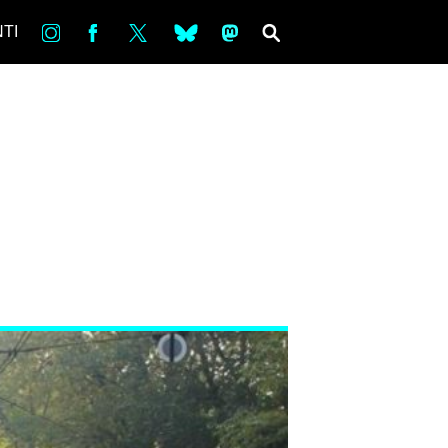
in
Fb
tw
bsky
ms
SEARCH
TI