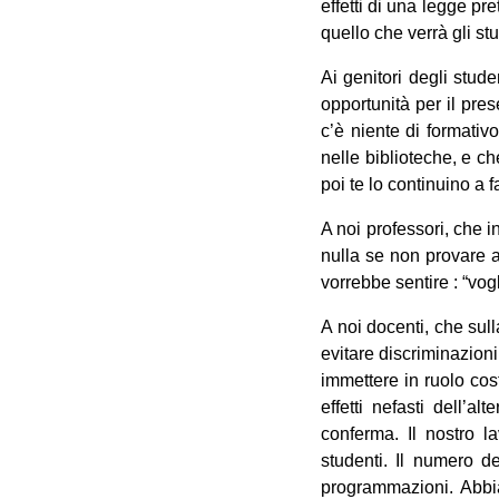
effetti di una legge pr
quello che verrà gli st
Ai genitori degli stud
opportunità per il pres
c’è niente di formativ
nelle biblioteche, e c
poi te lo continuino a f
A noi professori, che i
nulla se non provare a
vorrebbe sentire : “vog
A noi docenti, che sul
evitare discriminazioni
immettere in ruolo cos
effetti nefasti dell’
conferma. Il nostro l
studenti. Il numero d
programmazioni. Abbia