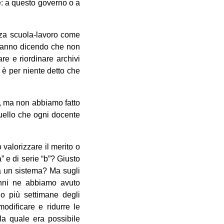
le: a questo governo o a
anza scuola-lavoro come
i stanno dicendo che non
re e riordinare archivi
 è per niente detto che
si, ma non abbiamo fatto
quello che ogni docente
valorizzare il merito o
” e di serie “b”? Giusto
da un sistema? Ma sugli
 anni ne abbiamo avuto
 o più settimane degli
odificare e ridurre le
la quale era possibile