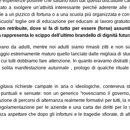
e esperienze positive che saltano fuori dal questo discutibile ca
vato a svolgere un’attività interessante perché aderente alle 
zie a un pizzico di fortuna o a una scuola più organizzata e con 
cuola” toglie ore di educazione per educare al lavoro gratuit
non retribuite, dove si fa di tutto per essere (forse) assunti
 rappresenta lo scippo dell’ultimo brandello di dignità futur
avano da adulti, mentre noi adulti siamo rimasti zitti e non si
gio estremamente maturo quello lanciato dalle migliaia di stu
 a cui tutti dobbiamo fare attenzione. In quanto eravamo distratti 
solita manifestazione autunnale , prologo di qualche rituale
 agitava richieste campate in aria o ideologiche, conteneva st
 puntuali e sensate: non un generico “rovesciamo il governo
zione di percorsi di alternanza realmente formativi per tutti, la r
egolamentazione per le aziende e una carta dei diritti per lo 
za aspettare che dopo gli infortuni e le tragedie sfiorate, di a