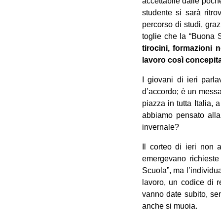
accettabile dalle poch
studente si sarà ritro
percorso di studi, gra
toglie che la “Buona S
tirocini, formazioni 
lavoro così concepita
I giovani di ieri parl
d’accordo; è un messag
piazza in tutta Italia,
abbiamo pensato alla 
invernale?
Il corteo di ieri non
emergevano richieste
Scuola”, ma l’individua
lavoro, un codice di r
vanno date subito, sen
anche si muoia.