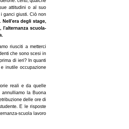
lderone: certo, qualche
sue attitudini o al suo
i ganci giusti. Ciò non
o.
Nell’era degli stage,
, l’alternanza scuola-
a.
amo riusciti a metterci
denti che sono scesi in
prima di ieri? In quanti
 e inutile occupazione
orie reali e da quelle
, annulliamo la Buona
etribuzione delle ore di
studente. E le risposte
lternanza-scuola lavoro