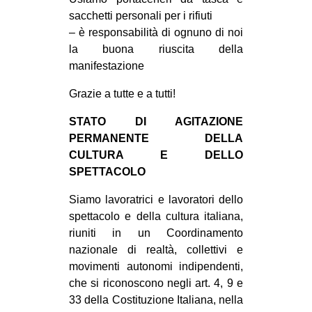
CULTURE
sacchetti personali per i rifiuti
– è responsabilità di ognuno di noi
ARTE
la buona riuscita della
CINEMA
manifestazione
MANIFESTI
Grazie a tutte e a tutti!
MUSICA
STATO DI AGITAZIONE
RECENSIONI
PERMANENTE DELLA
CULTURA E DELLO
INTERNAZIONALE
SPETTACOLO
AFRICA
Siamo lavoratrici e lavoratori dello
AMERICHE
spettacolo e della cultura italiana,
ESTREMO ORIENTE
riuniti in un Coordinamento
nazionale di realtà, collettivi e
EUROPA
movimenti autonomi indipendenti,
MEDIO ORIENTE
che si riconoscono negli art. 4, 9 e
33 della Costituzione Italiana, nella
MONDO