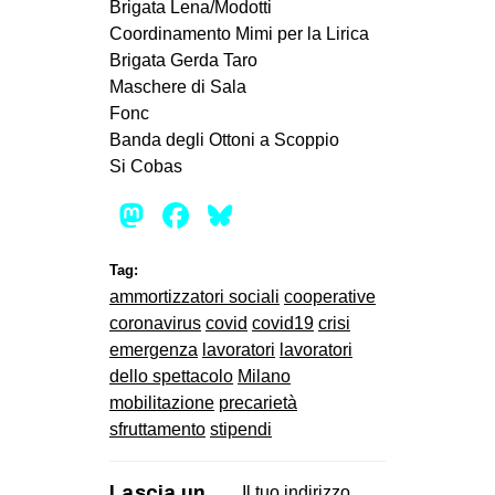
Brigata Lena/Modotti
Coordinamento Mimi per la Lirica
Brigata Gerda Taro
Maschere di Sala
Fonc
Banda degli Ottoni a Scoppio
Si Cobas
Mastodon
Facebook
Bluesky
Tag:
ammortizzatori sociali
cooperative
coronavirus
covid
covid19
crisi
emergenza
lavoratori
lavoratori
dello spettacolo
Milano
mobilitazione
precarietà
sfruttamento
stipendi
Lascia un
Il tuo indirizzo