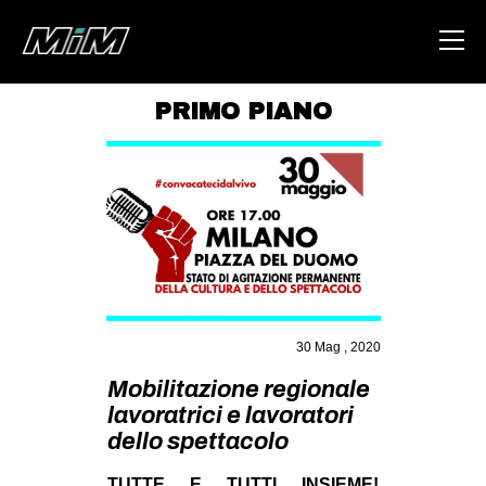
PRIMO PIANO
HOME
ABOUT
AREA
DEGENERAZIONE
GAZA FREESTYLE
CSOA LAMBRETTA
30 Mag , 2020
MSM
Mobilitazione regionale
lavoratrici e lavoratori
STUDENTI TSUNAMI
dello spettacolo
ZAM
TUTTE E TUTTI INSIEME!