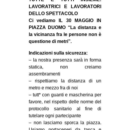
MILANO
LAVORATRICI E LAVORATORI
MOBILITAZIONI
DELLO SPETTACOLO
Ci vediamo IL 30 MAGGIO IN
SPAZI
PIAZZA DUOMO “La distanza e
SPORT POPOLARE
la vicinanza fra le persone non è
questione di metri”.
MOVIMENTI
Indicazioni sulla sicurezza:
AMBIENTE
– la nostra presenza sarà in forma
ANTIFASCISMO
statica, non creiamo
assembramenti
DIRITTO ALL’ABITARE
– rispettiamo la distanza di un
GENERI
metro e mezzo fra di noi
MIGRAZIONI
– tutt* con guanti e mascherina per
favore, nel rispetto delle norme del
PRECARIATO
protocollo sanitario al fine di
REPRESSIONE
tutelare ogni partecipante
– non lasciamo sporca la piazza.
STUDENTI
Usiamo portaceneri da tasca e