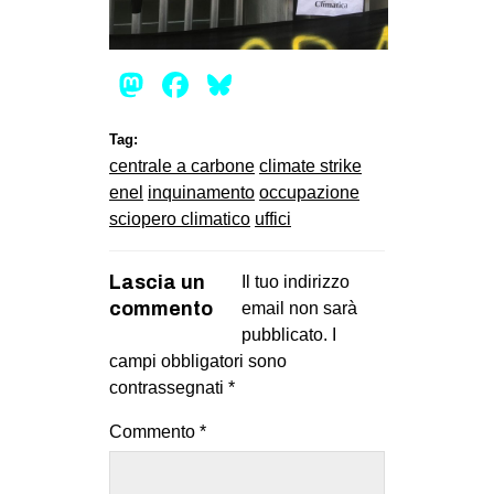
Mastodon
Facebook
Bluesky
Tag:
centrale a carbone
climate strike
enel
inquinamento
occupazione
sciopero climatico
uffici
Lascia un
Il tuo indirizzo
commento
email non sarà
pubblicato.
I
campi obbligatori sono
contrassegnati
*
Commento
*