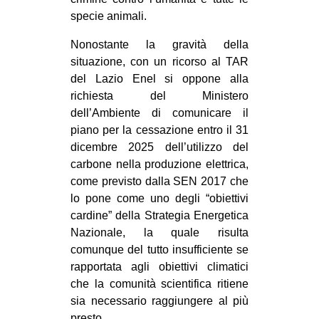
specie animali.
EVENTI
Nonostante la gravità della
in
situazione, con un ricorso al TAR
del Lazio Enel si oppone alla
Fb
richiesta del Ministero
dell’Ambiente di comunicare il
tw
piano per la cessazione entro il 31
bsky
dicembre 2025 dell’utilizzo del
carbone nella produzione elettrica,
ms
come previsto dalla SEN 2017 che
lo pone come uno degli “obiettivi
SEARCH
cardine” della Strategia Energetica
Nazionale, la quale risulta
comunque del tutto insufficiente se
rapportata agli obiettivi climatici
che la comunità scientifica ritiene
sia necessario raggiungere al più
presto.