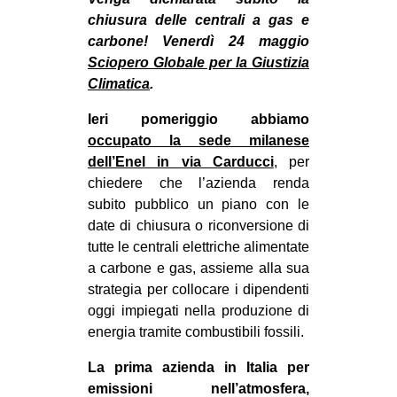
MILANO
chiusura delle centrali a gas e
MOBILITAZIONI
carbone! Venerdì 24 maggio
Sciopero Globale per la Giustizia
SPAZI
Climatica
.
SPORT POPOLARE
Ieri pomeriggio abbiamo
MOVIMENTI
occupato la sede milanese
dell’Enel in via Carducci
, per
AMBIENTE
chiedere che l’azienda renda
ANTIFASCISMO
subito pubblico un piano con le
date di chiusura o riconversione di
DIRITTO ALL’ABITARE
tutte le centrali elettriche alimentate
GENERI
a carbone e gas, assieme alla sua
MIGRAZIONI
strategia per collocare i dipendenti
oggi impiegati nella produzione di
PRECARIATO
energia tramite combustibili fossili.
REPRESSIONE
La prima azienda in Italia per
STUDENTI
emissioni nell’atmosfera,