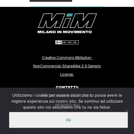
Creative Commons Attribution-
NonCommercial-ShareAlike 2.5 Generic
License.
CONTATTI:
Utilizziamo i cookie per essere sicuri che tu possa avere la
milanoinmovimento@gmail.com
migliore esperienza sul nostro sito. Se continui ad utilizzare
SEGUICI SU:
questo sito noi assumiamo che tu ne sia felice.
Ok
Sito ospitato sulla piattaforma
Midala