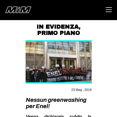
IN EVIDENZA
,
PRIMO PIANO
HOME
ABOUT
AREA
DEGENERAZIONE
GAZA FREESTYLE
CSOA LAMBRETTA
23 Mag , 2019
MSM
Nessun greenwashing
STUDENTI TSUNAMI
per Enel!
ZAM
Venga dichiarata subito la