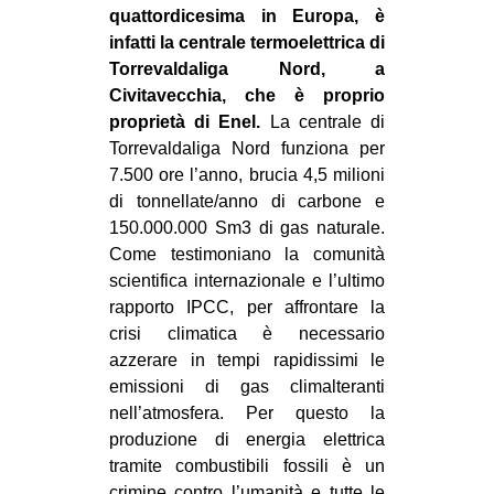
quattordicesima in Europa, è
CULTURE
infatti la centrale termoelettrica di
ARTE
Torrevaldaliga Nord, a
Civitavecchia, che è proprio
CINEMA
proprietà di Enel.
La centrale di
MANIFESTI
Torrevaldaliga Nord funziona per
MUSICA
7.500 ore l’anno, brucia 4,5 milioni
di tonnellate/anno di carbone e
RECENSIONI
150.000.000 Sm3 di gas naturale.
INTERNAZIONALE
Come testimoniano la comunità
scientifica internazionale e l’ultimo
AFRICA
rapporto IPCC, per affrontare la
AMERICHE
crisi climatica è necessario
azzerare in tempi rapidissimi le
ESTREMO ORIENTE
emissioni di gas climalteranti
EUROPA
nell’atmosfera. Per questo la
produzione di energia elettrica
MEDIO ORIENTE
tramite combustibili fossili è un
MONDO
crimine contro l’umanità e tutte le