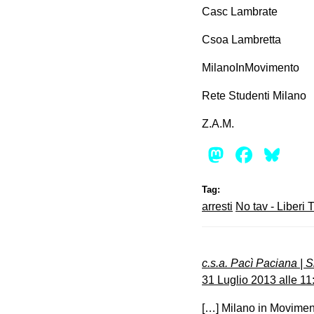
Casc Lambrate
Csoa Lambretta
MilanoInMovimento
Rete Studenti Milano
Z.A.M.
Mastod
Face
Bl
Tag:
arresti
No tav - Liberi T
c.s.a. Pacì Paciana | Si
31 Luglio 2013 alle 11
[…] Milano in Movime