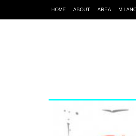
HOME
ABOUT
AREA
MILAN