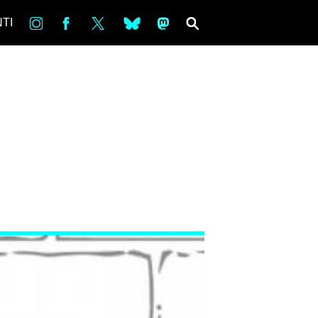
in
Fb
tw
bsky
ms
SEARCH
TI