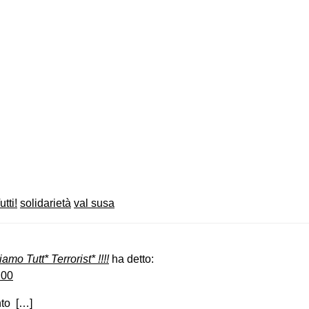
on
book
uesky
utti!
solidarietà
val susa
amo Tutt* Terrorist* !!!!
ha detto:
:00
nto […]