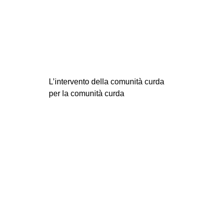
EVENTI
in
Fb
tw
L’intervento della comunità curda
per la comunità curda
bsky
ms
SEARCH