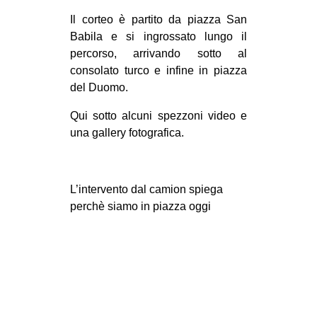
CULTURE
Il corteo è partito da piazza San
Babila e si ingrossato lungo il
ARTE
percorso, arrivando sotto al
CINEMA
consolato turco e infine in piazza
MANIFESTI
del Duomo.
MUSICA
Qui sotto alcuni spezzoni video e
una gallery fotografica.
RECENSIONI
INTERNAZIONALE
AFRICA
L’intervento dal camion spiega
perchè siamo in piazza oggi
AMERICHE
ESTREMO ORIENTE
EUROPA
MEDIO ORIENTE
MONDO