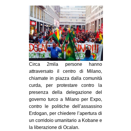
MILANO
MOBILITAZIONI
SPAZI
SPORT POPOLARE
MOVIMENTI
AMBIENTE
Circa 2mila persone hanno
ANTIFASCISMO
attraversato il centro di Milano,
DIRITTO ALL’ABITARE
chiamate in piazza dalla comunità
GENERI
curda, per protestare contro la
presenza della delegazione del
MIGRAZIONI
governo turco a Milano per Expo,
PRECARIATO
contro le politiche dell’assassino
Erdogan, per chiedere l’apertura di
REPRESSIONE
un corridoio umanitario a Kobane e
STUDENTI
la liberazione di Ocalan.