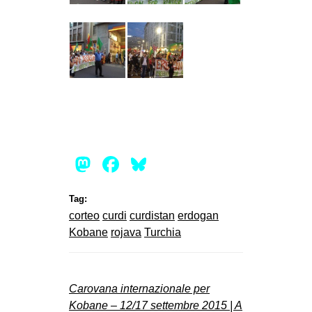
Mastodon
Facebook
Bluesky
Tag:
corteo
curdi
curdistan
erdogan
Kobane
rojava
Turchia
Carovana internazionale per
Kobane – 12/17 settembre 2015 | A