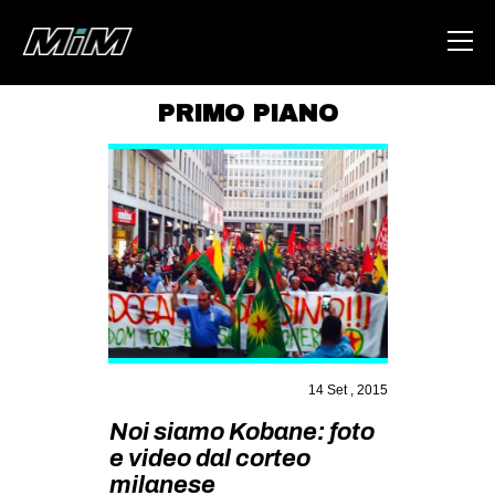
PRIMO PIANO
HOME
ABOUT
AREA
DEGENERAZIONE
GAZA FREESTYLE
CSOA LAMBRETTA
MSM
14 Set , 2015
STUDENTI TSUNAMI
Noi siamo Kobane: foto
e video dal corteo
ZAM
milanese