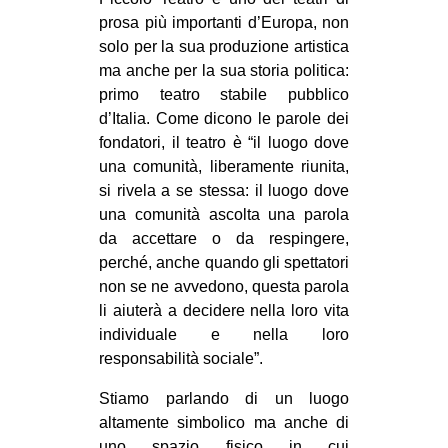
prosa più importanti d’Europa, non
EVENTI
solo per la sua produzione artistica
ma anche per la sua storia politica:
in
primo teatro stabile pubblico
Fb
d’Italia. Come dicono le parole dei
fondatori, il teatro è “il luogo dove
tw
una comunità, liberamente riunita,
si rivela a se stessa: il luogo dove
bsky
una comunità ascolta una parola
da accettare o da respingere,
ms
perché, anche quando gli spettatori
non se ne avvedono, questa parola
SEARCH
li aiuterà a decidere nella loro vita
individuale e nella loro
responsabilità sociale”.
Stiamo parlando di un luogo
altamente simbolico ma anche di
uno spazio fisico in cui