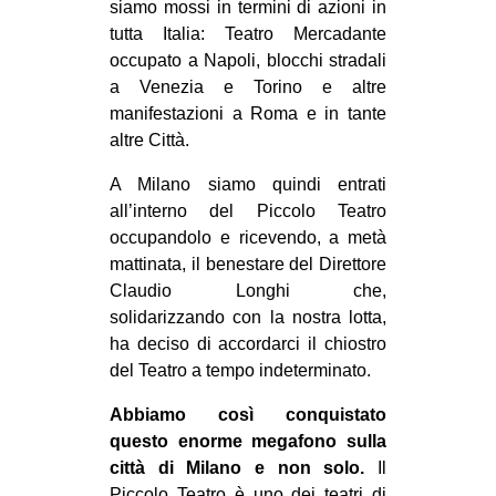
siamo mossi in termini di azioni in
CULTURE
tutta Italia: Teatro Mercadante
ARTE
occupato a Napoli, blocchi stradali
a Venezia e Torino e altre
CINEMA
manifestazioni a Roma e in tante
MANIFESTI
altre Città.
MUSICA
A Milano siamo quindi entrati
RECENSIONI
all’interno del Piccolo Teatro
occupandolo e ricevendo, a metà
INTERNAZIONALE
mattinata, il benestare del Direttore
Claudio Longhi che,
AFRICA
solidarizzando con la nostra lotta,
AMERICHE
ha deciso di accordarci il chiostro
ESTREMO ORIENTE
del Teatro a tempo indeterminato.
EUROPA
Abbiamo così conquistato
questo enorme megafono sulla
MEDIO ORIENTE
città di Milano e non solo.
Il
MONDO
Piccolo Teatro è uno dei teatri di