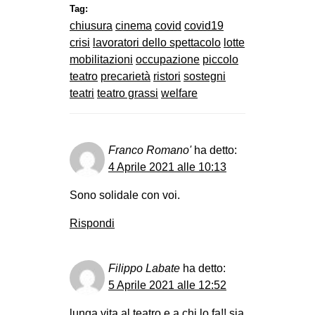
Tag:
chiusura
cinema
covid
covid19
crisi
lavoratori dello spettacolo
lotte
mobilitazioni
occupazione
piccolo
teatro
precarietà
ristori
sostegni
teatri
teatro grassi
welfare
Franco Romano'
ha detto:
4 Aprile 2021 alle 10:13
Sono solidale con voi.
Rispondi
Filippo Labate
ha detto:
5 Aprile 2021 alle 12:52
lunga vita al teatro e a chi lo fa!! sia