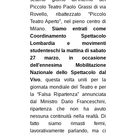
MILANO
Piccolo Teatro Paolo Grassi di via
MOBILITAZIONI
Rovello, ribattezzato “Piccolo
Teatro Aperto”, nel pieno centro di
SPAZI
Milano.
Siamo entrati come
SPORT POPOLARE
Coordinamento Spettacolo
Lombardia e movimenti
MOVIMENTI
studenteschi la mattina di sabato
AMBIENTE
27 marzo, in occasione
dell’ennesima Mobilitazione
ANTIFASCISMO
Nazionale dello Spettacolo dal
DIRITTO ALL’ABITARE
Vivo
, questa volta uniti per la
giornata mondiale del Teatro e per
GENERI
la “Falsa Ripartenza” annunciata
MIGRAZIONI
dal Ministro Dario Franceschini,
ripartenza che non ha avuto
PRECARIATO
nessuna continuità nella realtà. Di
REPRESSIONE
fatto siamo rimasti fermi,
STUDENTI
lavorativamente parlando, ma ci