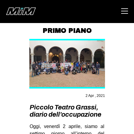
PRIMO PIANO
HOME
ABOUT
AREA
DEGENERAZIONE
GAZA FREESTYLE
CSOA LAMBRETTA
2 Apr , 2021
MSM
Piccolo Teatro Grassi,
diario dell’occupazione
STUDENTI TSUNAMI
ZAM
Oggi, venerdì 2 aprile, siamo al
settimo giorno all’interno del