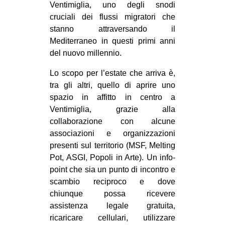
Ventimiglia, uno degli snodi
CULTURE
cruciali dei flussi migratori che
ARTE
stanno attraversando il
Mediterraneo in questi primi anni
CINEMA
del nuovo millennio.
MANIFESTI
Lo scopo per l’estate che arriva è,
MUSICA
tra gli altri, quello di aprire uno
RECENSIONI
spazio in affitto in centro a
Ventimiglia, grazie alla
INTERNAZIONALE
collaborazione con alcune
AFRICA
associazioni e organizzazioni
presenti sul territorio (MSF, Melting
AMERICHE
Pot, ASGI, Popoli in Arte). Un info-
ESTREMO ORIENTE
point che sia un punto di incontro e
scambio reciproco e dove
EUROPA
chiunque possa ricevere
MEDIO ORIENTE
assistenza legale gratuita,
ricaricare cellulari, utilizzare
MONDO