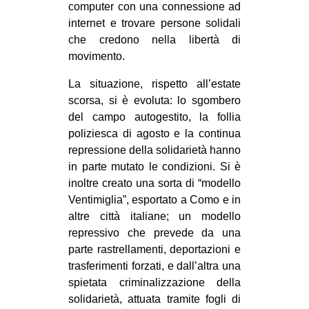
computer con una connessione ad
EVENTI
internet e trovare persone solidali
che credono nella libertà di
in
movimento.
Fb
La situazione, rispetto all’estate
scorsa, si è evoluta: lo sgombero
tw
del campo autogestito, la follia
poliziesca di agosto e la continua
bsky
repressione della solidarietà hanno
in parte mutato le condizioni. Si è
ms
inoltre creato una sorta di “modello
Ventimiglia”, esportato a Como e in
SEARCH
altre città italiane; un modello
repressivo che prevede da una
parte rastrellamenti, deportazioni e
trasferimenti forzati, e dall’altra una
spietata criminalizzazione della
solidarietà, attuata tramite fogli di