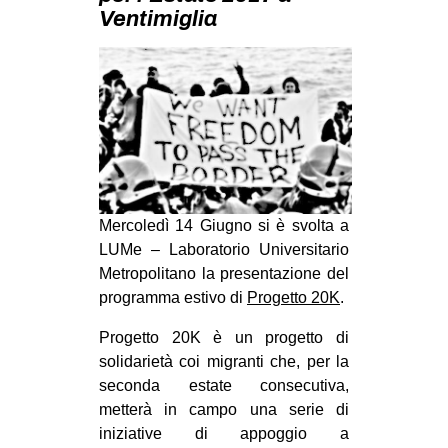
MILANO
Ventimiglia
MOBILITAZIONI
SPAZI
SPORT POPOLARE
MOVIMENTI
AMBIENTE
ANTIFASCISMO
Mercoledì 14 Giugno si è svolta
a
LUMe – Laboratorio Universitario
DIRITTO ALL’ABITARE
Metropolitano la presentazione del
GENERI
programma estivo di
Progetto 20K
.
MIGRAZIONI
Progetto 20K è un progetto di
PRECARIATO
solidarietà coi migranti che, per la
seconda estate consecutiva,
REPRESSIONE
metterà in campo una serie di
STUDENTI
iniziative di appoggio a