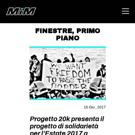
FINESTRE
,
PRIMO
PIANO
HOME
ABOUT
AREA
DEGENERAZIONE
GAZA FREESTYLE
CSOA LAMBRETTA
MSM
16 Giu , 2017
STUDENTI TSUNAMI
Progetto 20k presenta il
progetto di solidarietà
ZAM
per l’Estate 2017 a