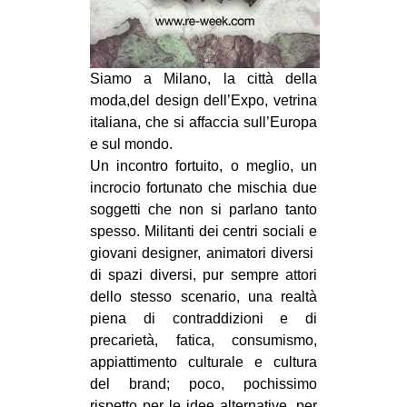
CULTURE
ARTE
Siamo a Milano, la città della
CINEMA
moda,del design dell’Expo, vetrina
MANIFESTI
italiana, che si affaccia sull’Europa
MUSICA
e sul mondo.
Un incontro fortuito, o meglio, un
RECENSIONI
incrocio fortunato che mischia due
INTERNAZIONALE
soggetti che non si parlano tanto
spesso. Militanti dei centri sociali e
AFRICA
giovani designer, animatori diversi
AMERICHE
di spazi diversi, pur sempre attori
dello stesso scenario, una realtà
ESTREMO ORIENTE
piena di contraddizioni e di
EUROPA
precarietà, fatica, consumismo,
appiattimento culturale e cultura
MEDIO ORIENTE
del brand; poco, pochissimo
MONDO
rispetto per le idee alternative, per