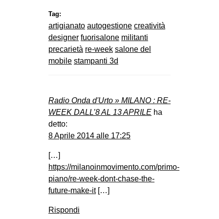
Tag:
artigianato
autogestione
creatività
designer
fuorisalone
militanti
precarietà
re-week
salone del
mobile
stampanti 3d
Radio Onda d'Urto » MILANO : RE-
WEEK DALL’8 AL 13 APRILE
ha
detto:
8 Aprile 2014 alle 17:25
[…]
https://milanoinmovimento.com/primo-
piano/re-week-dont-chase-the-
future-make-it
[…]
Rispondi