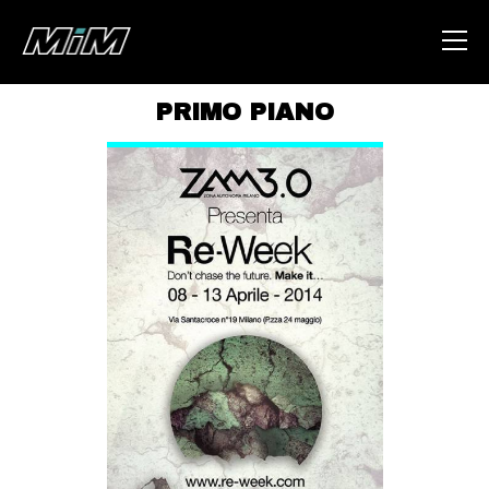
PRIMO PIANO
HOME
ABOUT
AREA
DEGENERAZIONE
GAZA FREESTYLE
CSOA LAMBRETTA
MSM
STUDENTI TSUNAMI
ZAM