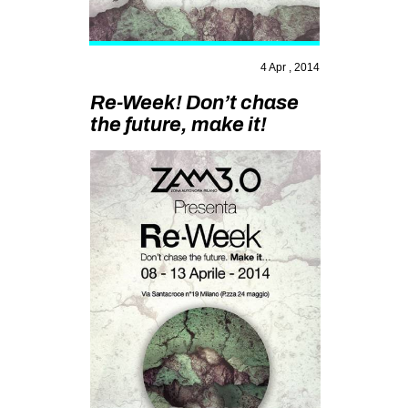
MILANO
MOBILITAZIONI
4 Apr , 2014
SPAZI
Re-Week! Don’t chase
SPORT POPOLARE
the future, make it!
MOVIMENTI
AMBIENTE
ANTIFASCISMO
DIRITTO ALL’ABITARE
GENERI
MIGRAZIONI
PRECARIATO
REPRESSIONE
STUDENTI