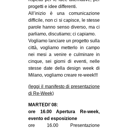
progetti e idee differenti.
EVENTI
All’inizio è una comunicazione
difficile, non ci si capisce, le stesse
in
parole hanno senso diverso, ma ci
Fb
parliamo, discutiamo; ci capiamo.
Vogliamo lanciare un progetto sulla
tw
città, vogliamo metterlo in campo
nei mesi a venire e culminare in
bsky
cinque, sei giorni di eventi, nelle
stesse date della design week di
ms
Milano, vogliamo creare re-week!!!
SEARCH
(leggi il manifesto di presentazione
di Re-Week)
MARTEDI’ 08:
ore 16.00 Apertura Re-week,
evento ed esposizione
ore 16.00 Presentazione