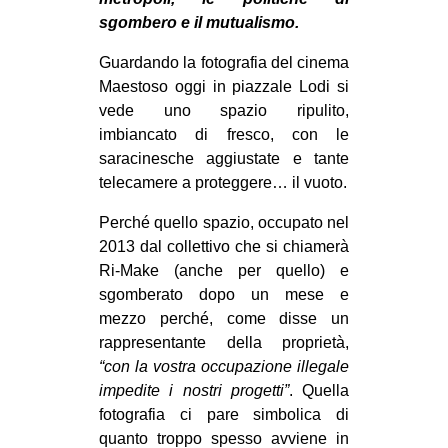
MILANO
sgombero e il mutualismo.
MOBILITAZIONI
Guardando la fotografia del cinema
SPAZI
Maestoso oggi in piazzale Lodi si
vede uno spazio ripulito,
SPORT POPOLARE
imbiancato di fresco, con le
MOVIMENTI
saracinesche aggiustate e tante
telecamere a proteggere… il vuoto.
AMBIENTE
Perché quello spazio, occupato nel
ANTIFASCISMO
2013 dal collettivo che si chiamerà
DIRITTO ALL’ABITARE
Ri-Make (anche per quello) e
GENERI
sgomberato dopo un mese e
mezzo perché, come disse un
MIGRAZIONI
rappresentante della proprietà,
PRECARIATO
“con la vostra occupazione illegale
impedite i nostri progetti”
. Quella
REPRESSIONE
fotografia ci pare simbolica di
STUDENTI
quanto troppo spesso avviene in