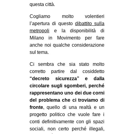
questa città.
CULTURE
ARTE
Cogliamo molto volentieri
l’apertura di questo
dibattito sulla
CINEMA
metropoli
e la disponibilità di
MANIFESTI
Milano in Movimento per fare
anche noi qualche considerazione
MUSICA
sul tema.
RECENSIONI
Ci sembra che sia stato molto
INTERNAZIONALE
corretto partire dal cosiddetto
“decreto sicurezza” e dalla
AFRICA
circolare sugli sgomberi, perché
AMERICHE
rappresentano uno dei due corni
ESTREMO ORIENTE
del problema che ci troviamo di
fronte
, quello di una realtà e un
EUROPA
progetto politico che vuole fare i
MEDIO ORIENTE
conti definitivamente con gli spazi
sociali, non certo perché illegali,
MONDO