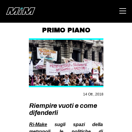
PRIMO PIANO
HOME
ABOUT
AREA
DEGENERAZIONE
GAZA FREESTYLE
CSOA LAMBRETTA
14 Ott , 2018
MSM
Riempire vuoti e come
difenderli
STUDENTI TSUNAMI
ZAM
Ri-Make
sugli spazi della
metropoli, le politiche di