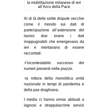
la mobilitazione milanese di ieri
CULTURE
all’Arco della Pace
ARTE
Al di là delle solite dispute vecchie
CINEMA
come il mondo sui dati di
MANIFESTI
partecipazione all’astensione del
lavoro due erano i dati
MUSICA
inoppugnabili che emergevano da
RECENSIONI
ieri e meritavano di essere
raccontati:
INTERNAZIONALE
-l’incontestabile successo dei
AFRICA
numeri presenti nelle piazze.
AMERICHE
-la rottura della monolitica unità
ESTREMO ORIENTE
nazionale in tempi di pandemia e
EUROPA
della pax draghiana.
MEDIO ORIENTE
I media ci hanno ormai abituati a
MONDO
lagnosi e strappalacrime servizi