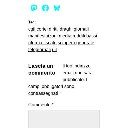
Mastodon
Facebook
Bluesky
Tag:
cgil
cortei
diritti
draghi
giornali
manifestaizoni
media
redditi bassi
riforma fiscale
sciopero generale
telegiornali
uil
Lascia un
Il tuo indirizzo
commento
email non sarà
pubblicato.
I
campi obbligatori sono
contrassegnati
*
Commento
*