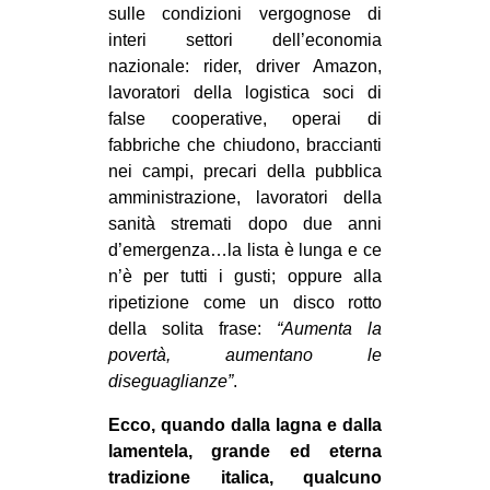
sulle condizioni vergognose di
EVENTI
interi settori dell’economia
nazionale: rider, driver Amazon,
in
lavoratori della logistica soci di
false cooperative, operai di
Fb
fabbriche che chiudono, braccianti
nei campi, precari della pubblica
tw
amministrazione, lavoratori della
sanità stremati dopo due anni
bsky
d’emergenza…la lista è lunga e ce
ms
n’è per tutti i gusti; oppure alla
ripetizione come un disco rotto
SEARCH
della solita frase:
“Aumenta la
povertà, aumentano le
diseguaglianze”
.
Ecco, quando dalla lagna e dalla
lamentela, grande ed eterna
tradizione italica, qualcuno