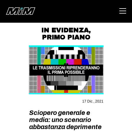
IN EVIDENZA
,
PRIMO PIANO
HOME
ABOUT
AREA
DEGENERAZIONE
GAZA FREESTYLE
CSOA LAMBRETTA
17 Dic , 2021
MSM
Sciopero generale e
STUDENTI TSUNAMI
media: uno scenario
ZAM
abbastanza deprimente