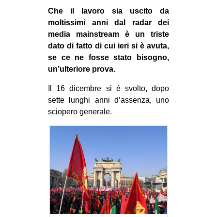
MILANO
Che il lavoro sia uscito da
MOBILITAZIONI
moltissimi anni dal radar dei
media mainstream è un triste
SPAZI
dato di fatto di cui ieri si è avuta,
SPORT POPOLARE
se ce ne fosse stato bisogno,
un’ulteriore prova.
MOVIMENTI
Il 16 dicembre si è svolto, dopo
AMBIENTE
sette lunghi anni d’assenza, uno
ANTIFASCISMO
sciopero generale.
DIRITTO ALL’ABITARE
GENERI
MIGRAZIONI
PRECARIATO
REPRESSIONE
STUDENTI