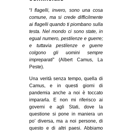
MILANO
“
I flagelli, invero, sono una cosa
MOBILITAZIONI
comune, ma si crede difficilmente
SPAZI
ai flagelli quando ti piombano sulla
testa. Nel mondo ci sono state, in
SPORT POPOLARE
egual numero, pestilenze e guerre;
MOVIMENTI
e tuttavia pestilenze e guerre
colgono gli uomini sempre
AMBIENTE
impreparati
” (Albert Camus, La
ANTIFASCISMO
Peste).
DIRITTO ALL’ABITARE
Una verità senza tempo, quella di
Camus, e in questi giorni di
GENERI
pandemia anche a noi è toccato
MIGRAZIONI
impararla. E non mi riferisco ai
PRECARIATO
governi e agli Stati, dove la
questione si pone in maniera un
REPRESSIONE
po’ diversa, ma a noi persone, di
STUDENTI
questo e di altri paesi. Abbiamo