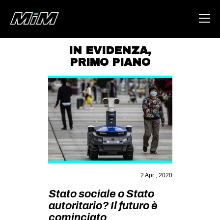
IN EVIDENZA
,
PRIMO PIANO
HOME
ABOUT
AREA
DEGENERAZIONE
GAZA FREESTYLE
CSOA LAMBRETTA
MSM
2 Apr , 2020
STUDENTI TSUNAMI
Stato sociale o Stato
autoritario? Il futuro è
ZAM
cominciato