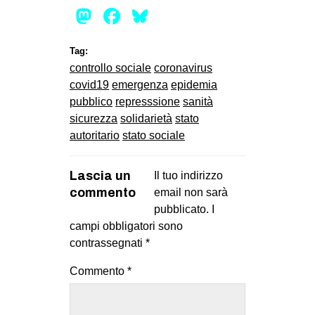
Mastodon
Facebook
Bluesky
Tag:
controllo sociale
coronavirus
covid19
emergenza
epidemia
pubblico
represssione
sanità
sicurezza
solidarietà
stato
autoritario
stato sociale
Lascia un
Il tuo indirizzo
commento
email non sarà
pubblicato.
I
campi obbligatori sono
contrassegnati
*
Commento
*