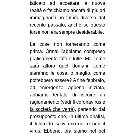
faticato ad accettare la nuova
CULTURE
realtà e fatichiamo ancora di più ad
ARTE
immaginarci un futuro diverso dal
recente passato, anche se questo
CINEMA
forse non era sempre desiderabile.
MANIFESTI
Le cose non torneranno come
MUSICA
prima. Ormai l’abbiamo compreso
RECENSIONI
praticamente tutti e tutte. Ma come
sarà allora quel domani, come
INTERNAZIONALE
staranno le cose, o meglio, come
AFRICA
potrebbero essere? A fine febbraio,
ad emergenza appena iniziata,
AMERICHE
abbiamo tentato di istruire un
ESTREMO ORIENTE
ragionamento (vedi
Il coronavirus e
la società che verrà
), partendo dal
EUROPA
presupposto che, in ultima analisi,
MEDIO ORIENTE
il futuro lo scriviamo noi e non il
virus. Ebbene, ora siamo nel bel
MONDO