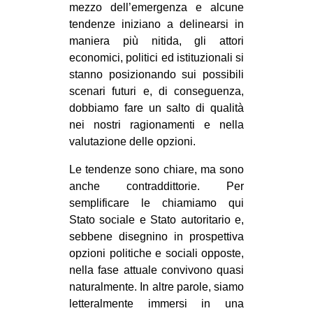
mezzo dell’emergenza e alcune
EVENTI
tendenze iniziano a delinearsi in
maniera più nitida, gli attori
in
economici, politici ed istituzionali si
stanno posizionando sui possibili
Fb
scenari futuri e, di conseguenza,
dobbiamo fare un salto di qualità
tw
nei nostri ragionamenti e nella
valutazione delle opzioni.
bsky
Le tendenze sono chiare, ma sono
ms
anche contraddittorie. Per
semplificare le chiamiamo qui
SEARCH
Stato sociale e Stato autoritario e,
sebbene disegnino in prospettiva
opzioni politiche e sociali opposte,
nella fase attuale convivono quasi
naturalmente. In altre parole, siamo
letteralmente immersi in una