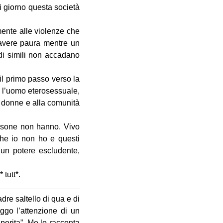
ni giorno questa società
mente alle violenze che
 avere paura mentre un
di simili non accadano
 il primo passo verso la
 l’uomo eterosessuale,
e donne e alla comunità
ersone non hanno. Vivo
che io non ho e questi
 un potere escludente,
 tutt*.
dre saltello di qua e di
aggo l’attenzione di un
aporita”. Me lo racconta