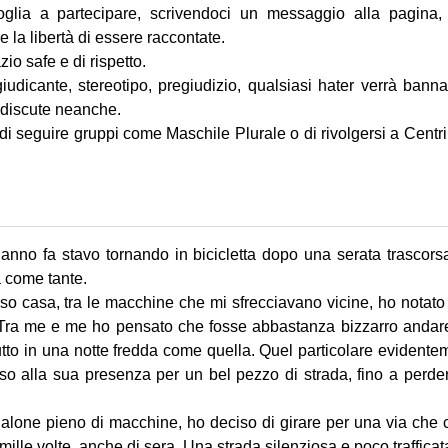
glia a partecipare, scrivendoci un messaggio alla pagina, 
 la libertà di essere raccontate.
o safe e di rispetto.
udicante, stereotipo, pregiudizio, qualsiasi hater verrà banna
 discute neanche.
i seguire gruppi come Maschile Plurale o di rivolgersi a Centri
anno fa stavo tornando in bicicletta dopo una serata trascor
 come tante.
so casa, tra le macchine che mi sfrecciavano vicine, ho notato
. Tra me e me ho pensato che fosse abbastanza bizzarro andare
utto in una notte fredda come quella. Quel particolare evidente
so alla sua presenza per un bel pezzo di strada, fino a perder
 vialone pieno di macchine, ho deciso di girare per una via che
mille volte, anche di sera. Una strada silenziosa e poco trafficat