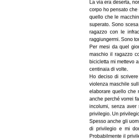
La via era deserta, no
corpo ho pensato che d
quello che le macchin
superato. Sono scesa i
ragazzo con le infra
raggiungermi. Sono tor
Per mesi da quel gior
maschio il ragazzo co
bicicletta mi mettevo 
centinaia di volte.
Ho deciso di scrivere
violenza maschile sull
elaborare quello che
anche perché vorrei f
incolumi, senza aver s
privilegio. Un privilegi
Spesso anche gli uomini
di privilegio e mi 
Probabilmente il privi