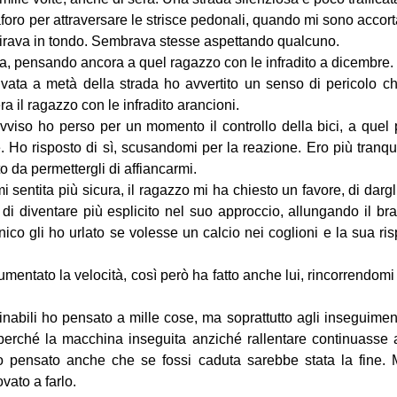
foro per attraversare le strisce pedonali, quando mi sono accort
girava in tondo. Sembrava stesse aspettando qualcuno.
ia, pensando ancora a quel ragazzo con le infradito a dicembre.
vata a metà della strada ho avvertito un senso di pericolo che
ra il ragazzo con le infradito arancioni.
vviso ho perso per un momento il controllo della bici, a quel 
. Ho risposto di sì, scusandomi per la reazione. Ero più tranqu
to da permettergli di affiancarmi.
 sentita più sicura, il ragazzo mi ha chiesto un favore, di dargl
i diventare più esplicito nel suo approccio, allungando il bra
nico gli ho urlato se volesse un calcio nei coglioni e la sua ri
ntato la velocità, così però ha fatto anche lui, rincorrendomi
inabili ho pensato a mille cose, ma soprattutto agli inseguimen
perché la macchina inseguita anziché rallentare continuasse a
Ho pensato anche che se fossi caduta sarebbe stata la fine. 
ato a farlo.