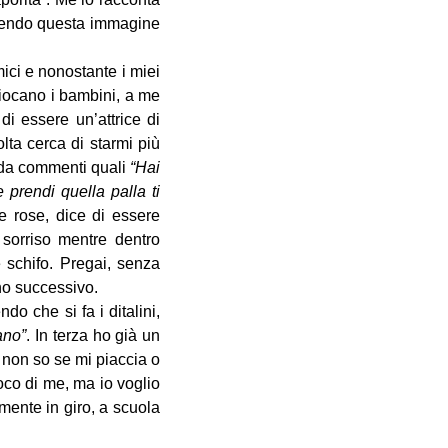
scendo questa immagine
mici e nonostante i miei
giocano i bambini, a me
i essere un’attrice di
lta cerca di starmi più
o da commenti quali
“Hai
 prendi quella palla ti
ue rose, dice di essere
 sorriso mentre dentro
e schifo. Pregai, senza
no successivo.
o che si fa i ditalini,
ano”
. In terza ho già un
 non so se mi piaccia o
co di me, ma io voglio
mente in giro, a scuola