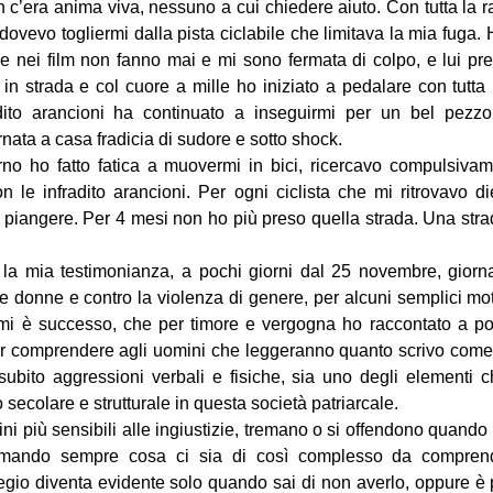
n c’era anima viva, nessuno a cui chiedere aiuto. Con tutta la r
ovevo togliermi dalla pista ciclabile che limitava la mia fuga. H
e nei film non fanno mai e mi sono fermata di colpo, e lui pre
n strada e col cuore a mille ho iniziato a pedalare con tutta 
dito arancioni ha continuato a inseguirmi per un bel pezz
nata a casa fradicia di sudore e sotto shock.
no ho fatto fatica a muovermi in bici, ricercavo compulsiva
n le infradito arancioni. Per ogni ciclista che mi ritrovavo d
a piangere. Per 4 mesi non ho più preso quella strada. Una st
 la mia testimonianza, a pochi giorni dal 25 novembre, giorn
e donne e contro la violenza di genere, per alcuni semplici mot
 mi è successo, che per timore e vergogna ho raccontato a p
ar comprendere agli uomini che leggeranno quanto scrivo come i
ubito aggressioni verbali e fisiche, sia uno degli elementi c
o secolare e strutturale in questa società patriarcale.
 più sensibili alle ingiustizie, tremano o si offendono quando t
domando sempre cosa ci sia di così complesso da comprend
legio diventa evidente solo quando sai di non averlo, oppure è