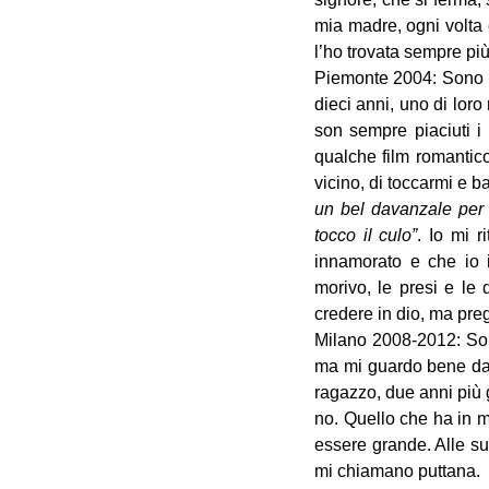
mia madre, ogni volta
l’ho trovata sempre pi
Piemonte 2004: Sono in 
dieci anni, uno di lor
son sempre piaciuti i
qualche film romantico
vicino, di toccarmi e 
un bel davanzale per 
tocco il culo”
. Io mi r
innamorato e che io i
morivo, le presi e le 
credere in dio, ma pre
Milano 2008-2012: Sono
ma mi guardo bene dal
ragazzo, due anni più 
no. Quello che ha in 
essere grande. Alle su
mi chiamano puttana.