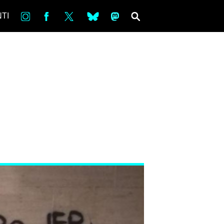
in
Fb
tw
bsky
ms
SEARCH
TI