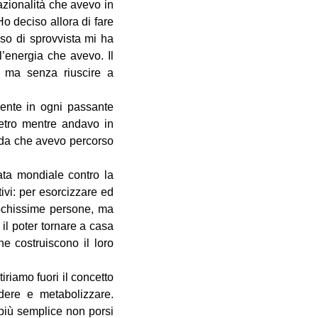
azionalità che avevo in
o deciso allora di fare
so di sprovvista mi ha
l’energia che avevo. Il
o ma senza riuscire a
mente in ogni passante
ietro mentre andavo in
rada che avevo percorso
ata mondiale contro la
ivi: per esorcizzare ed
ochissime persone, ma
l poter tornare a casa
he costruiscono il loro
iriamo fuori il concetto
ere e metabolizzare.
 più semplice non porsi