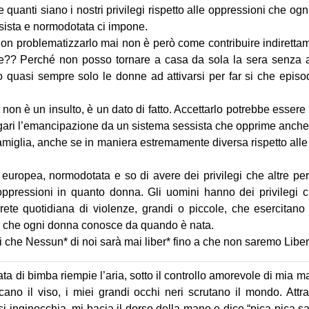
 e quanti siano i nostri privilegi rispetto alle oppressioni che og
ssista e normodotata ci impone.
non problematizzarlo mai non è però come contribuire indiretta
ce?? Perché non posso tornare a casa da sola la sera senza
quasi sempre solo le donne ad attivarsi per far si che episo
io non è un insulto, è un dato di fatto. Accettarlo potrebbe essere
ri l’emancipazione da un sistema sessista che opprime anche
amiglia, anche se in maniera estremamente diversa rispetto all
, europea, normodotata e so di avere dei privilegi che altre p
oppressioni in quanto donna. Gli uomini hanno dei privilegi 
 rete quotidiana di violenze, grandi o piccole, che esercitano
te che ogni donna conosce da quando è nata.
i che Nessun* di noi sarà mai liber* fino a che non saremo Liber*
sata di bimba riempie l’aria, sotto il controllo amorevole di mia ma
ticano il viso, i miei grandi occhi neri scrutano il mondo. Attr
si inginocchia, mi bacia il dorso della mano e dice “pica pica s