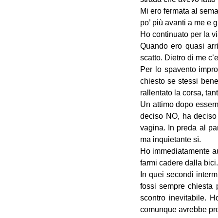
Mi ero fermata al sema
po’ più avanti a me e 
Ho continuato per la v
Quando ero quasi arri
scatto. Dietro di me c’e
Per lo spavento impro
chiesto se stessi bene
rallentato la corsa, tan
Un attimo dopo essermi
deciso NO, ha deciso d
vagina. In preda al pa
ma inquietante sì.
Ho immediatamente aume
farmi cadere dalla bici.
In quei secondi interm
fossi sempre chiesta 
scontro inevitabile. 
comunque avrebbe prov