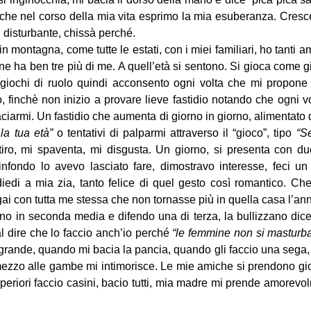
 che nel corso della mia vita esprimo la mia esuberanza. Cre
ù disturbante, chissà perché.
montagna, come tutte le estati, con i miei familiari, ho tanti a
o ne ha ben tre più di me. A quell’età si sentono. Si gioca come 
 giochi di ruolo quindi acconsento ogni volta che mi propone d
, finchè non inizio a provare lieve fastidio notando che ogni vo
baciarmi. Un fastidio che aumenta di giorno in giorno, alimentat
la tua età”
o tentativi di palparmi attraverso il “gioco”, tipo
“Se
itiro, mi spaventa, mi disgusta. Un giorno, si presenta con d
nfondo lo avevo lasciato fare, dimostravo interesse, feci un
diedi a mia zia, tanto felice di quel gesto così romantico. Ch
gai con tutta me stessa che non tornasse più in quella casa l’an
 in seconda media e difendo una di terza, la bullizzano dicend
 dire che lo faccio anch’io perché
“le femmine non si masturb
grande, quando mi bacia la pancia, quando gli faccio una sega,
mezzo alle gambe mi intimorisce. Le mie amiche si prendono gio
periori faccio casini, bacio tutti, mia madre mi prende amorevol