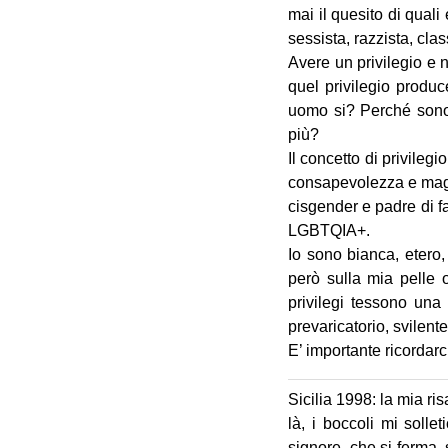
mai il quesito di quali
sessista, razzista, cla
Avere un privilegio e 
quel privilegio produ
uomo si? Perché sono 
più?
Il concetto di privileg
consapevolezza e maga
cisgender e padre di f
LGBTQIA+.
Io sono bianca, etero
però sulla mia pelle 
privilegi tessono una
prevaricatorio, svilen
E’ importante ricordarc
Sicilia 1998: la mia ri
là, i boccoli mi solle
signore, che si ferma, 