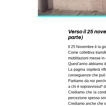
Verso il 25 nove
parte)
Il 25 Novembre è la gi
Come collettiva transf
moblitazioni messe i
Quest’anno abbiamo dec
La pagina ospiterà rifl
conseguenze che può a
Partiamo da noi perché
a chi è sopravvissut* di
Crediamo che la condi
percezione spesso smi
Crediamo anche che si