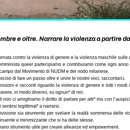
mbre e oltre. Narrare la violenza a partire d
ornata contro la violenza di genere e la violenza maschile sulle
emminista queer partecipiamo e contribuiamo come ogni anno al
n campo dal Movimento di NUDM e del nodo milanese.
iso di fare un passo oltre e unire le nostre voci, raccontarci.
essioni e racconti riguardo la violenza di genere e tutti i modi 
vere, in modo diverso, su ognun* di noi.
 non ci arroghiamo il diritto di parlare per altr* ma con l’auspi
 sentirsi legittimat* a narrarsi.
visione sia strumento per svelare la realtà sommersa delle vio
nuente e minimizzante che si ha delle stesse.
ano strumento utile per creare alleanze ed empowerment.