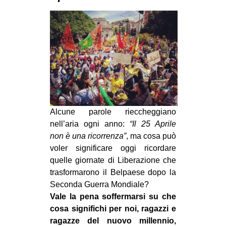
MILANO
MOBILITAZIONI
SPAZI
SPORT POPOLARE
MOVIMENTI
AMBIENTE
Alcune parole rieccheggiano
ANTIFASCISMO
nell’aria ogni anno:
“Il 25 Aprile
DIRITTO ALL’ABITARE
non è una ricorrenza”
, ma cosa può
GENERI
voler significare oggi ricordare
quelle giornate di Liberazione che
MIGRAZIONI
trasformarono il Belpaese dopo la
PRECARIATO
Seconda Guerra Mondiale?
Vale la pena soffermarsi su che
REPRESSIONE
cosa significhi per noi, ragazzi e
STUDENTI
ragazze del nuovo millennio,