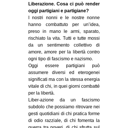
Liberazione. Cosa ci può render
CULTURE
oggi partigiani e partigiane?
ARTE
I nostri nonni e le nostre nonne
hanno combattuto per un’idea,
CINEMA
preso in mano le armi, sparato,
MANIFESTI
rischiato la vita. Tutti e tutte mossi
MUSICA
da un sentimento collettivo di
amore, amore per la libertà contro
RECENSIONI
ogni tipo di fascismo e nazismo.
Oggi essere partigiani può
INTERNAZIONALE
assumere diversi ed eterogenei
AFRICA
significati ma con la stessa energia
AMERICHE
vitale di chi, in quei giorni combatté
per la libertà.
ESTREMO ORIENTE
Liber-azione da un fascismo
EUROPA
subdolo che possiamo ritrovare nei
gesti quotidiani di chi pratica forme
MEDIO ORIENTE
di odio razziale, di chi fomenta la
MONDO
guerra tra poveri, di chi sfrutta sul