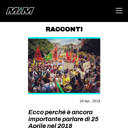
RACCONTI
HOME
ABOUT
AREA
DEGENERAZIONE
GAZA FREESTYLE
CSOA LAMBRETTA
MSM
24 Apr , 2018
STUDENTI TSUNAMI
Ecco perché è ancora
importante parlare di 25
ZAM
Aprile nel 2018