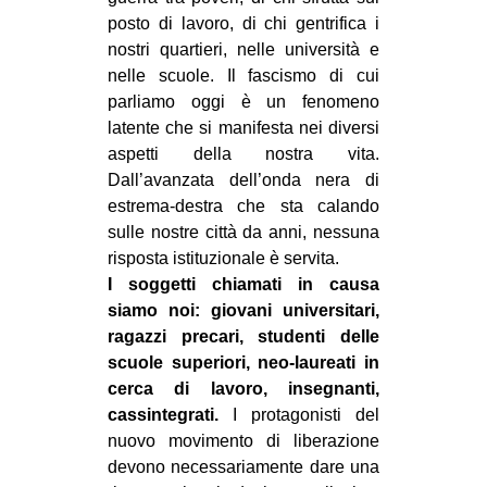
posto di lavoro, di chi gentrifica i
EVENTI
nostri quartieri, nelle università e
nelle scuole. Il fascismo di cui
in
parliamo oggi è un fenomeno
Fb
latente che si manifesta nei diversi
aspetti della nostra vita.
tw
Dall’avanzata dell’onda nera di
estrema-destra che sta calando
bsky
sulle nostre città da anni, nessuna
risposta istituzionale è servita.
ms
I soggetti chiamati in causa
siamo noi: giovani universitari,
SEARCH
ragazzi precari, studenti delle
scuole superiori, neo-laureati in
cerca di lavoro, insegnanti,
cassintegrati.
I protagonisti del
nuovo movimento di liberazione
devono necessariamente dare una