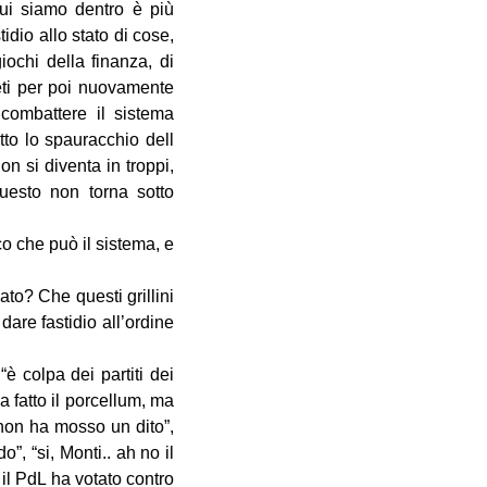
cui siamo dentro è più
idio allo stato di cose,
iochi della finanza, di
greti per poi nuovamente
 combattere il sistema
tto lo spauracchio dell
on si diventa in troppi,
questo non torna sotto
co che può il sistema, e
to? Che questi grillini
are fastidio all’ordine
“è colpa dei partiti dei
a fatto il porcellum, ma
 non ha mosso un dito”,
”, “si, Monti.. ah no il
il PdL ha votato contro