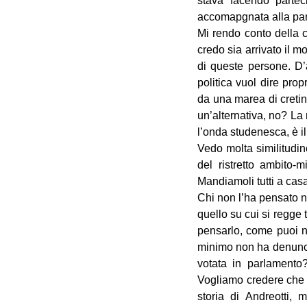
stava facendo parte
accomapgnata alla pa
Mi rendo conto della c
credo sia arrivato il m
di queste persone. D’a
politica vuol dire prop
da una marea di cretini
un’alternativa, no? La
l’onda studenesca, è il
Vedo molta similitudine
del ristretto ambito-m
Mandiamoli tutti a casa.
Chi non l’ha pensato ne
quello su cui si regge 
pensarlo, come puoi n
minimo non ha denuncia
votata in parlamento
Vogliamo credere che i
storia di Andreotti, 