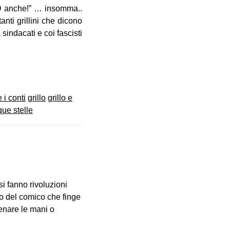
PD anche!” … insomma..
nti grillini che dicono
ndacati e coi fascisti
e i conti
grillo
grillo e
ue stelle
i fanno rivoluzioni
no del comico che finge
menare le mani o