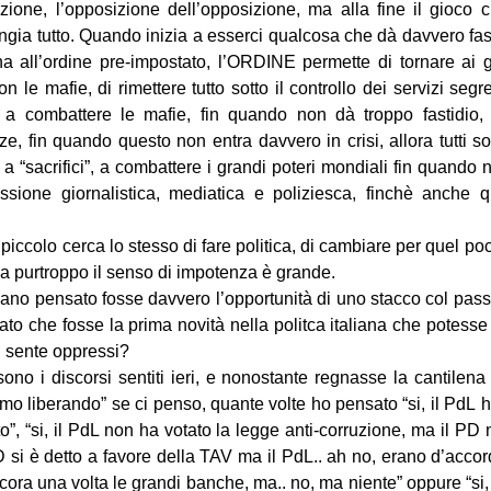
zione, l’opposizione dell’opposizione, ma alla fine il gioco 
ngia tutto. Quando inizia a esserci qualcosa che dà davvero fast
a all’ordine pre-impostato, l’ORDINE permette di tornare ai g
o con le mafie, di rimettere tutto sotto il controllo dei servizi se
 a combattere le mafie, fin quando non dà troppo fastidio,
e, fin quando questo non entra davvero in crisi, allora tutti so
 a “sacrifici”, a combattere i grandi poteri mondiali fin quando n
ssione giornalistica, mediatica e poliziesca, finchè anche 
iccolo cerca lo stesso di fare politica, di cambiare per quel po
ma purtroppo il senso di impotenza è grande.
biano pensato fosse davvero l’opportunità di uno stacco col passa
o che fosse la prima novità nella politca italiana che potesse d
si sente oppressi?
ono i discorsi sentiti ieri, e nonostante regnasse la cantilena 
amo liberando” se ci penso, quante volte ho pensato “si, il PdL h
o”, “si, il PdL non ha votato la legge anti-corruzione, ma il PD
 PD si è detto a favore della TAV ma il PdL.. ah no, erano d’accordo
ora una volta le grandi banche, ma.. no, ma niente” oppure “si, 