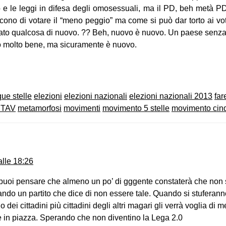
co e le leggi in difesa degli omosessuali, ma il PD, beh metà 
icono di votare il “meno peggio” ma come si può dar torto ai vota
to qualcosa di nuovo. ?? Beh, nuovo è nuovo. Un paese senza si
o molto bene, ma sicuramente è nuovo.
on
book
uesky
que stelle
elezioni
elezioni nazionali
elezioni nazionali 2013
far
O TAV
metamorfosi
movimenti
movimento 5 stelle
movimento cinq
lle 18:26
 puoi pensare che almeno un po’ di gggente constaterà che non s
tando un partito che dice di non essere tale. Quando si stuferan
 dei cittadini più cittadini degli altri magari gli verrà voglia di 
 in piazza. Sperando che non diventino la Lega 2.0