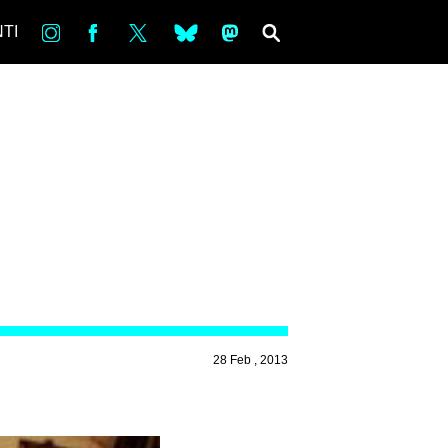
in
Fb
tw
bsky
ms
SEARCH
TI
28 Feb , 2013