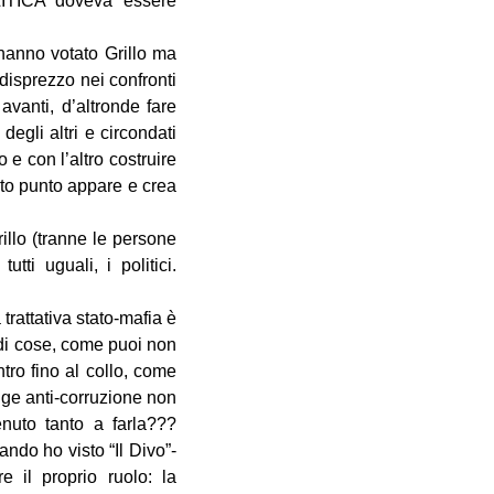
LITICA doveva essere
 hanno votato Grillo ma
 disprezzo nei confronti
avanti, d’altronde fare
degli altri e circondati
 e con l’altro costruire
rto punto appare e crea
rillo (tranne le persone
tti uguali, i politici.
trattativa stato-mafia è
a di cose, come puoi non
ro fino al collo, come
gge anti-corruzione non
nuto tanto a farla???
ndo ho visto “Il Divo”-
e il proprio ruolo: la