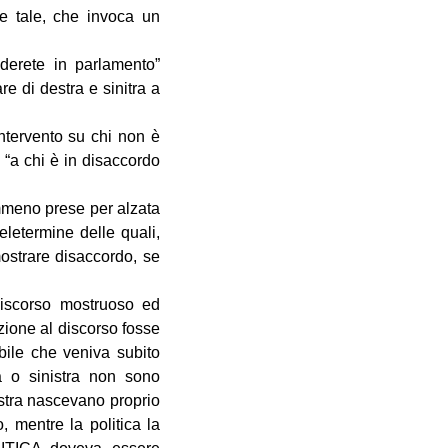
e tale, che invoca un
derete in parlamento”
e di destra e sinitra a
intervento su chi non è
“a chi è in disaccordo
emmeno prese per alzata
letermine delle quali,
ostrare disaccordo, se
discorso mostruoso ed
uzione al discorso fosse
ibile che veniva subito
a o sinistra non sono
nistra nascevano proprio
, mentre la politica la