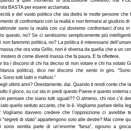
cipando a quel momento di discussione collettivo, ma PO
rola BASTA per essere acclamata.
ecità e del vuoto politico che sta dietro le molte persone che
omento di confrontarsi con la realtà e non fermarsi al giudizio di
ltronde sono la realtà con cui dovremo confrontarci d’ora in 
rio questo, no? Se ci sentissimo semplicemente più intelligenti 
 non faremmo politica, no? La politica è interessarsi dell’umano
 massa che ora vota Grillo, non è diversa da quella che a un ce
 mistero di come diventi massa che fa paura. E fa riflettere.
 tra i discorsi di chi ha deciso di non votare e chi ha votato G
ilitanza politica), dico nei discorsi che sento in giro. “Sono tu
 Sono tutti ladri e mafiosi.”
gli ultimi anni? Onestamente, dai. Quando ti rendi conto che la 
tutto il gioco, su cui sta in piedi questo Paese e questo sistem
on pensare che siano tutti uguali?? O almeno, chi non c’è dent
to quello seduto accanto, che lo è. Vogliamo parlare della le
? Vogliamo davvero credere che l’opposizione ci avrebbe te
 “segreti di stato” appartengono solo alle destre? Mai come qua
mi sono sentita parte di un’enorme “farsa”, ognuno a giocar