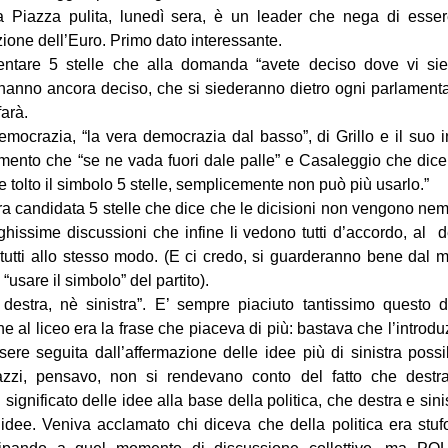
a Piazza pulita, lunedì sera, è un leader che nega di esser
zione dell’Euro. Primo dato interessante.
entare 5 stelle che alla domanda “avete deciso dove vi sie
anno ancora deciso, che si siederanno dietro ogni parlamentar
farà.
democrazia, “la vera democrazia dal basso”, di Grillo e il suo 
mento che “se ne vada fuori dale palle” e Casaleggio che dice 
 tolto il simbolo 5 stelle, semplicemente non può più usarlo.”
altra candidata 5 stelle che dice che le dicisioni non vengono n
issime discussioni che infine li vedono tutti d’accordo, al de
tutti allo stesso modo. (E ci credo, si guarderanno bene dal m
 “usare il simbolo” del partito).
destra, nè sinistra”. E’ sempre piaciuto tantissimo questo 
e al liceo era la frase che piaceva di più: bastava che l’introd
ere seguita dall’affermazione delle idee più di sinistra poss
azzi, pensavo, non si rendevano conto del fatto che destr
 significato delle idee alla base della politica, che destra e si
idee. Veniva acclamato chi diceva che della politica era stufo