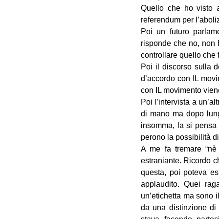
Quello che ho visto 
referendum per l’aboli
Poi un futuro parlam
risponde che no, non h
controllare quello che 
Poi il discorso sulla 
d’accordo con IL movi
con IL movimento viene
Poi l’intervista a un’
di mano ma dopo lungh
insomma, la si pensa 
perono la possibilità di
A me fa tremare “nè 
estraniante. Ricordo ch
questa, poi poteva ess
applaudito. Quei rag
un’etichetta ma sono il
da una distinzione di 