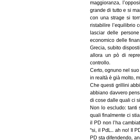
maggioranza, l’opposi
grande di tutto e si ma
con una strage si torn
ristabilire l’equilibri
lasciar delle persone
economico delle finanz
Grecia, subito disposti
allora un pò di repre
controllo.
Certo, ognuno nel suo p
in realtà è già molto, 
Che questi grillini ab
abbiano davvero pensat
di cose dalle quali ci 
Non lo escludo: tanti s
quali finalmente ci sti
il PD non l’ha cambiat
“si, il PdL.. ah no! Il
PD sta difendendo, anc