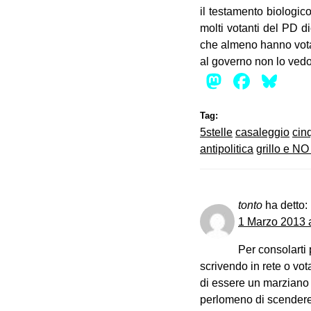
il testamento biologi
molti votanti del PD d
che almeno hanno vota
al governo non lo ved
Mastod
Face
Bl
Tag:
5stelle
casaleggio
cin
antipolitica
grillo e N
tonto
ha detto:
1 Marzo 2013 a
Per consolarti
scrivendo in rete o vo
di essere un marziano o
perlomeno di scendere