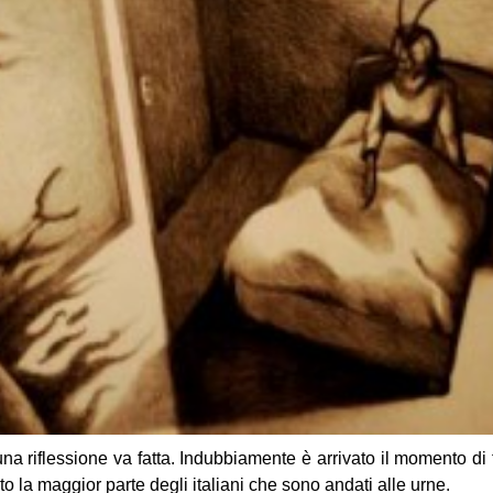
 una riflessione va fatta. Indubbiamente è arrivato il momento di f
o la maggior parte degli italiani che sono andati alle urne.