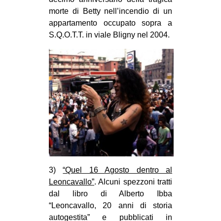
morte di Betty nell’incendio di un
EVENTI
appartamento occupato sopra a
S.Q.O.T.T. in viale Bligny nel 2004.
in
Fb
tw
bsky
ms
SEARCH
3)
“Quel 16 Agosto dentro al
Leoncavallo”
. Alcuni spezzoni tratti
dal libro di Alberto Ibba
“Leoncavallo, 20 anni di storia
autogestita” e pubblicati in