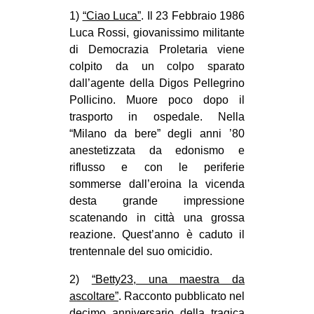
CULTURE
1)
“Ciao Luca”
. Il 23 Febbraio 1986
Luca Rossi, giovanissimo militante
ARTE
di Democrazia Proletaria viene
CINEMA
colpito da un colpo sparato
dall’agente della Digos Pellegrino
MANIFESTI
Pollicino. Muore poco dopo il
MUSICA
trasporto in ospedale. Nella
RECENSIONI
“Milano da bere” degli anni ’80
anestetizzata da edonismo e
INTERNAZIONALE
riflusso e con le periferie
sommerse dall’eroina la vicenda
AFRICA
desta grande impressione
AMERICHE
scatenando in città una grossa
ESTREMO ORIENTE
reazione. Quest’anno è caduto il
trentennale del suo omicidio.
EUROPA
2)
“Betty23, una maestra da
MEDIO ORIENTE
ascoltare”
. Racconto pubblicato nel
MONDO
decimo anniversario della tragica