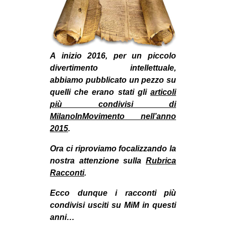
MILANO
MOBILITAZIONI
SPAZI
A inizio 2016, per un piccolo
SPORT POPOLARE
divertimento intellettuale,
MOVIMENTI
abbiamo pubblicato un pezzo su
quelli che erano stati gli
articoli
AMBIENTE
più condivisi di
ANTIFASCISMO
MilanoInMovimento nell’anno
2015
.
DIRITTO ALL’ABITARE
GENERI
Ora ci riproviamo focalizzando la
nostra attenzione sulla
Rubrica
MIGRAZIONI
Racconti
.
PRECARIATO
Ecco dunque i racconti più
REPRESSIONE
condivisi usciti su MiM in questi
STUDENTI
anni…