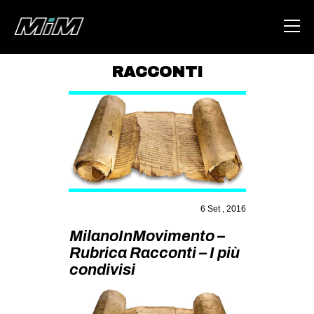
RACCONTI
HOME
ABOUT
AREA
DEGENERAZIONE
GAZA FREESTYLE
6 Set , 2016
CSOA LAMBRETTA
MilanoInMovimento –
MSM
Rubrica Racconti – I più
condivisi
STUDENTI TSUNAMI
ZAM