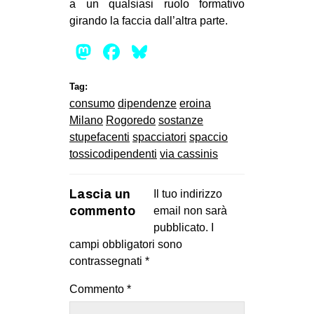
a un qualsiasi ruolo formativo
girando la faccia dall’altra parte.
Mastodon
Facebook
Bluesky
Tag:
consumo
dipendenze
eroina
Milano
Rogoredo
sostanze
stupefacenti
spacciatori
spaccio
tossicodipendenti
via cassinis
Lascia un
Il tuo indirizzo
commento
email non sarà
pubblicato.
I
campi obbligatori sono
contrassegnati
*
Commento
*