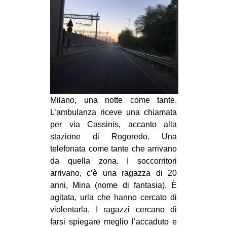
MILANO
MOBILITAZIONI
SPAZI
SPORT POPOLARE
MOVIMENTI
AMBIENTE
Milano, una notte come tante.
L’ambulanza riceve una chiamata
ANTIFASCISMO
per via Cassinis, accanto alla
DIRITTO ALL’ABITARE
stazione di Rogoredo. Una
GENERI
telefonata come tante che arrivano
da quella zona. I soccorritori
MIGRAZIONI
arrivano, c’è una ragazza di 20
PRECARIATO
anni, Mina (nome di fantasia). È
agitata, urla che hanno cercato di
REPRESSIONE
violentarla. I ragazzi cercano di
STUDENTI
farsi spiegare meglio l’accaduto e