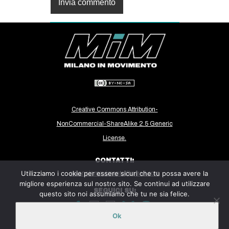
Creative Commons Attribution-
NonCommercial-ShareAlike 2.5 Generic
License.
CONTATTI:
Utilizziamo i cookie per essere sicuri che tu possa avere la
milanoinmovimento@gmail.com
migliore esperienza sul nostro sito. Se continui ad utilizzare
SEGUICI SU:
questo sito noi assumiamo che tu ne sia felice.
Ok
Sito ospitato sulla piattaforma
Midala