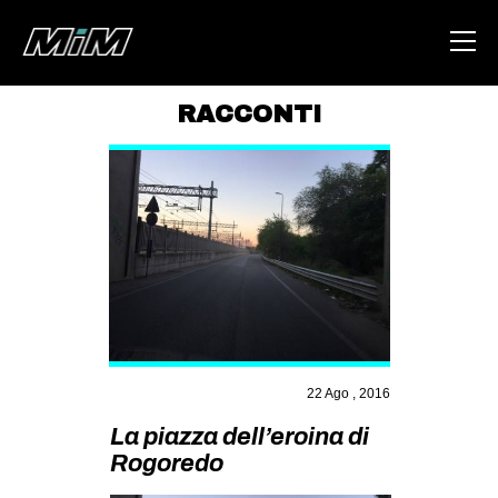
RACCONTI
HOME
ABOUT
AREA
DEGENERAZIONE
GAZA FREESTYLE
CSOA LAMBRETTA
MSM
22 Ago , 2016
STUDENTI TSUNAMI
La piazza dell’eroina di
Rogoredo
ZAM