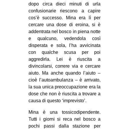
dopo circa dieci minuti di urla
CULTURE
confusio
narie riescono a capire
ARTE
cos’è successo. Mina era lì per
cercare una dose di eroina, si è
CINEMA
addentrata nel bosco in piena notte
MANIFESTI
e qualcuno, vedendola così
MUSICA
disperata e sola, l’ha avvicinata
con qualche scusa per poi
RECENSIONI
aggredirla. Lei è riuscita a
divincolarsi, correre via e cercare
INTERNAZIONALE
aiuto. Ma anche quando l’aiuto –
AFRICA
cioè l’autoambulanza – è arrivato,
AMERICHE
la sua unica preoccupazione era la
dose che non è riuscita a trovare a
ESTREMO ORIENTE
causa di questo ‘imprevisto’.
EUROPA
Mina è una tossicodipendente.
MEDIO ORIENTE
Tutti i giorni si reca nel bosco a
MONDO
pochi passi dalla stazione per