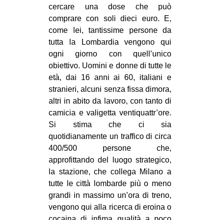
cercare una dose che può
EVENTI
comprare con soli dieci euro. E,
come lei, tantissime persone da
in
tutta la Lombardia vengono qui
ogni giorno con quell’unico
Fb
obiettivo. Uomini e donne di tutte le
età, dai 16 anni ai 60, italiani e
tw
stranieri, alcuni senza fissa dimora,
altri in abito da lavoro, con tanto di
bsky
camicia e valigetta ventiquattr’ore.
ms
Si stima che ci sia
quotidianamente un traffico di circa
SEARCH
400/500 persone che,
approfittando del luogo strategico,
la stazione, che collega Milano a
tutte le città lombarde più o meno
grandi in massimo un’ora di treno,
vengono qui alla ricerca di eroina o
cocaina di infima qualità a poco