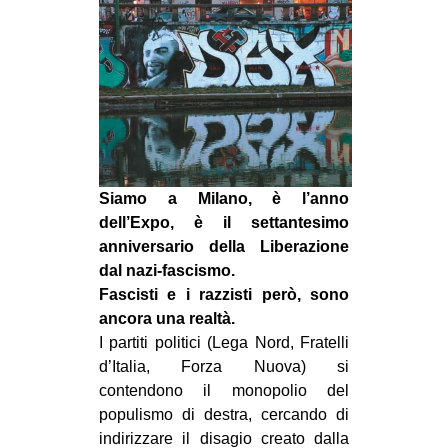
MILANO
MOBILITAZIONI
SPAZI
SPORT POPOLARE
MOVIMENTI
AMBIENTE
Siamo a Milano, è l’anno
dell’Expo, è il settantesimo
ANTIFASCISMO
anniversario della Liberazione
DIRITTO ALL’ABITARE
dal nazi-fascismo.
GENERI
Fascisti e i razzisti però, sono
ancora una realtà.
MIGRAZIONI
I partiti politici (Lega Nord, Fratelli
PRECARIATO
d’Italia, Forza Nuova) si
contendono il monopolio del
REPRESSIONE
populismo di destra, cercando di
STUDENTI
indirizzare il disagio creato dalla