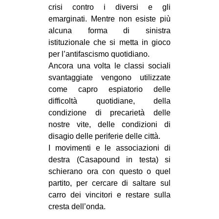
crisi contro i diversi e gli
CULTURE
emarginati. Mentre non esiste più
ARTE
alcuna forma di sinistra
istituzionale che si metta in gioco
CINEMA
per l’antifascismo quotidiano.
MANIFESTI
Ancora una volta le classi sociali
MUSICA
svantaggiate vengono utilizzate
come capro espiatorio delle
RECENSIONI
difficoltà quotidiane, della
INTERNAZIONALE
condizione di precarietà delle
nostre vite, delle condizioni di
AFRICA
disagio delle periferie delle città.
AMERICHE
I movimenti e le associazioni di
destra (Casapound in testa) si
ESTREMO ORIENTE
schierano ora con questo o quel
EUROPA
partito, per cercare di saltare sul
carro dei vincitori e restare sulla
MEDIO ORIENTE
cresta dell’onda.
MONDO