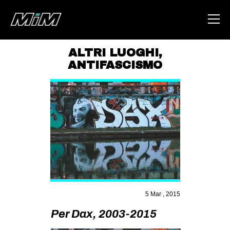
ALTRI LUOGHI
,
ANTIFASCISMO
HOME
ABOUT
AREA
DEGENERAZIONE
GAZA FREESTYLE
CSOA LAMBRETTA
MSM
5 Mar , 2015
STUDENTI TSUNAMI
Per Dax, 2003-2015
ZAM