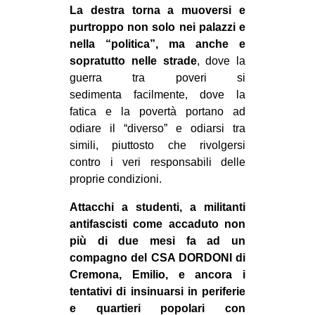
La destra torna a muoversi e
EVENTI
purtroppo non solo nei palazzi e
nella “politica”, ma anche e
in
sopratutto nelle strade
, dove la
guerra tra poveri si
Fb
sedimenta facilmente, dove la
fatica e la povertà portano ad
tw
odiare il “diverso” e odiarsi tra
bsky
simili, piuttosto che rivolgersi
contro i veri responsabili delle
ms
proprie condizioni.
Attacchi a studenti, a militanti
SEARCH
antifascisti come accaduto non
più di due mesi fa ad un
compagno del CSA DORDONI di
Cremona, Emilio, e ancora i
tentativi di insinuarsi in periferie
e quartieri popolari con