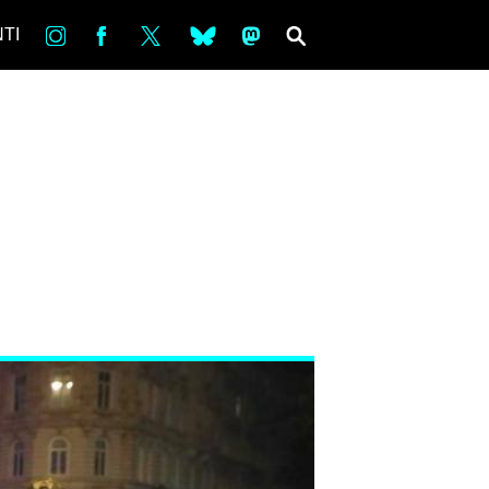
in
Fb
tw
bsky
ms
SEARCH
TI