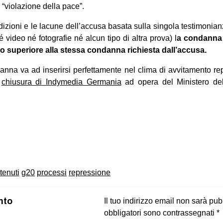
e “violazione della pace”.
izioni e le lacune dell’accusa basata sulla singola testimonianz
é video né fotografie né alcun tipo di altra prova) l
a condanna 
to superiore alla stessa condanna richiesta dall’accusa.
nna va ad inserirsi perfettamente nel clima di avvitamento repr
a
chiusura di Indymedia Germania
ad opera del Ministero dell
on
book
uesky
tenuti
g20
processi
repressione
nto
Il tuo indirizzo email non sarà pub
obbligatori sono contrassegnati
*