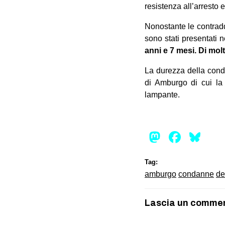
resistenza all’arresto 
Nonostante le contradd
sono stati presentati n
anni e 7 mesi. Di mol
La durezza della conda
di Amburgo di cui l
lampante.
Mastod
Face
Bl
Tag:
amburgo
condanne
de
Lascia un comme