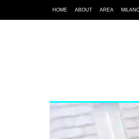
HOME
ABOUT
AREA
MILAN