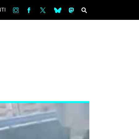
in
Fb
tw
bsky
ms
SEARCH
TI