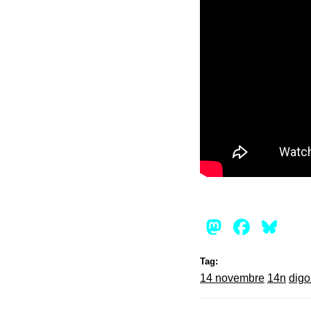
Mastod
Face
Bl
Tag:
14 novembre
14n
digo