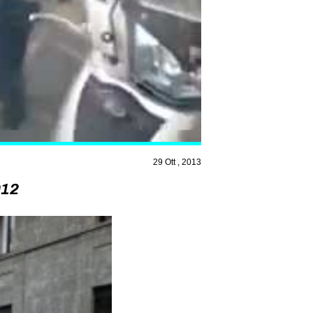
29 Ott , 2013
012