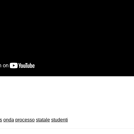
on
book
uesky
s
onda
processo
statale
studenti