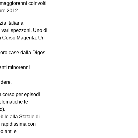
i maggiorenni coinvolti
bre 2012.
ia italiana.
n vari spezzoni. Uno di
 in Corso Magenta. Un
 loro case dalla Digos
denti minorenni
ndere.
n corso per episodi
blematiche le
o).
ile alla Statale di
 rapidissima con
olanti e