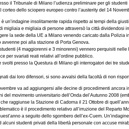
presso il Tribunale di Milano l’udienza preliminare per gli student
 al corteo dello sciopero europeo contro l’austerity del 14 Novem
N è un’indagine insolitamente rapida rispetto ai tempi della giustiz
i migliaia e migliaia di persone attraversò la città dividendosi i
ngere la sede della UE a Milano venendo caricato dalla Polizia
 avvenne poi alla stazione di Porta Genova.
 studenti (4 maggiorenni e 3 minorenni) vennero perquisiti nelle
e per svariati reati relativi all’ordine pubblico.
svolti presso la Questura di Milano gli interrogatori dei tre stu
ati dai loro difensori, si sono avvalsi della facoltà di non rispo
Novembre va ad aggiungersi alle decine di procedimenti ancora i
zioni del movimento universitario dell’Onda del’Autunno 2008 (em
 che raggiunse la Stazione di Cadorna il 21 Ottobre di quell’ann
lematico è il procedimento relativo all’irruzione del Reparto Mob
quest’anno a seguito dello sgombero dell’ex-Cuem. Un’indagine
 alcuni studenti privati della libertà personale con accuse mirab