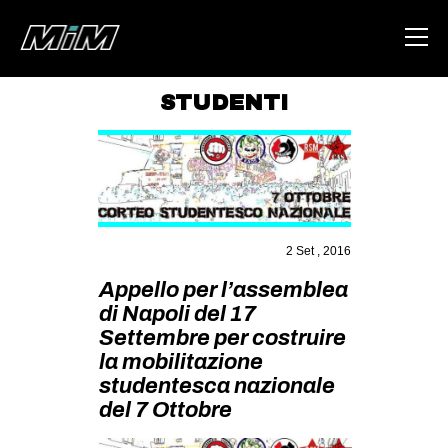
STUDENTI
HOME
ABOUT
AREA
DEGENERAZIONE
2 Set , 2016
GAZA FREESTYLE
Appello per l’assemblea
di Napoli del 17
CSOA LAMBRETTA
Settembre per costruire
MSM
la mobilitazione
studentesca nazionale
STUDENTI TSUNAMI
del 7 Ottobre
ZAM