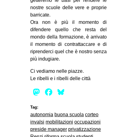
getteremo le basi per rendere le
nostre scuole delle vere e proprie
barricate.
Ora non è più il momento di
difendere quello che resta del
mondo della formazione, è arrivato
il momento di contrattaccare e di
riprenderci quel che è nostro senza
più indugiare.
Ci vediamo nelle piazze.
Le ribelli e i ribelli delle città
Mastodon
Facebook
Bluesky
Tag:
autonomia
buona scuola
corteo
invalsi
mobilitazioni
occupazioni
preside manager
privatizzazione
Renzi
riforma
scuola
studenti