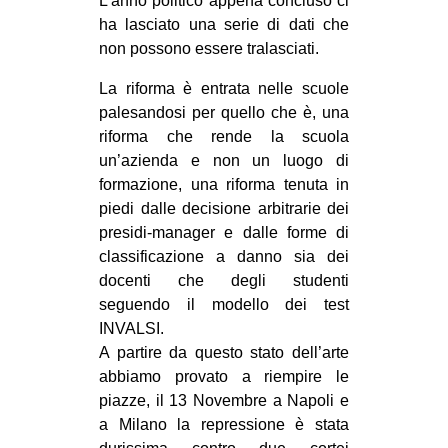
L’anno politico appena concluso ci
ha lasciato una serie di dati che
EVENTI
non possono essere tralasciati.
in
La riforma è entrata nelle scuole
palesandosi per quello che è, una
Fb
riforma che rende la scuola
un’azienda e non un luogo di
tw
formazione, una riforma tenuta in
bsky
piedi dalle decisione arbitrarie dei
presidi-manager e dalle forme di
ms
classificazione a danno sia dei
docenti che degli studenti
SEARCH
seguendo il modello dei test
INVALSI.
A partire da questo stato dell’arte
abbiamo provato a riempire le
piazze, il 13 Novembre a Napoli e
a Milano la repressione è stata