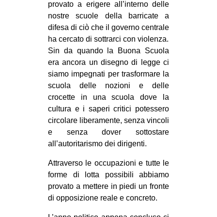
provato a erigere all’interno delle
CULTURE
nostre scuole della barricate a
ARTE
difesa di ciò che il governo centrale
ha cercato di sottrarci con violenza.
CINEMA
Sin da quando la Buona Scuola
MANIFESTI
era ancora un disegno di legge ci
siamo impegnati per trasformare la
MUSICA
scuola delle nozioni e delle
RECENSIONI
crocette in una scuola dove la
cultura e i saperi critici potessero
INTERNAZIONALE
circolare liberamente, senza vincoli
AFRICA
e senza dover sottostare
all’autoritarismo dei dirigenti.
AMERICHE
ESTREMO ORIENTE
Attraverso le occupazioni e tutte le
forme di lotta possibili abbiamo
EUROPA
provato a mettere in piedi un fronte
MEDIO ORIENTE
di opposizione reale e concreto.
MONDO