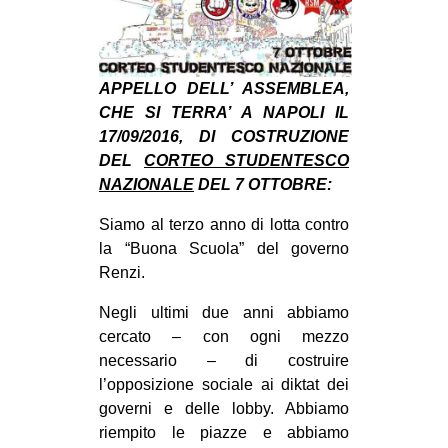
MILANO
MOBILITAZIONI
SPAZI
APPELLO DELL’ ASSEMBLEA,
CHE SI TERRA’ A NAPOLI IL
SPORT POPOLARE
17/09/2016, DI COSTRUZIONE
MOVIMENTI
DEL
CORTEO STUDENTESCO
NAZIONALE
DEL 7 OTTOBRE:
AMBIENTE
ANTIFASCISMO
Siamo al terzo anno di lotta contro
la “Buona Scuola” del governo
DIRITTO ALL’ABITARE
Renzi.
GENERI
Negli ultimi due anni abbiamo
MIGRAZIONI
cercato – con ogni mezzo
PRECARIATO
necessario – di costruire
l’opposizione sociale ai diktat dei
REPRESSIONE
governi e delle lobby. Abbiamo
STUDENTI
riempito le piazze e abbiamo