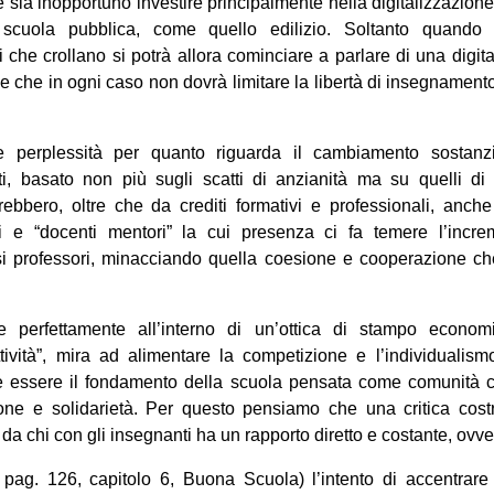
e sia inopportuno investire principalmente nella digitalizzazion
e scuola pubblica, come quello edilizio. Soltanto quando
i che crollano si potrà allora cominciare a parlare di una digita
e che in ogni caso non dovrà limitare la libertà di insegnamento
 perplessità per quanto riguarda il cambiamento sostanzi
i, basato non più sugli scatti di anzianità ma su quelli di “m
bbero, oltre che da crediti formativi e professionali, anche 
ni e “docenti mentori” la cui presenza ci fa temere l’incre
tessi professori, minacciando quella coesione e cooperazione c
ce perfettamente all’interno di un’ottica di stampo econ
ività”, mira ad alimentare la competizione e l’individualism
 essere il fondamento della scuola pensata come comunità c
one e solidarietà. Per questo pensiamo che una critica cost
da chi con gli insegnanti ha un rapporto diretto e costante, ovver
. pag. 126, capitolo 6, Buona Scuola) l’intento di accentrare 