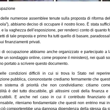
cupazione
delle numerose assemblee tenute sulla proposta di riforma del
la”), abbiamo deciso di occupare il nostro liceo. È stata suffici
 e la vaghezza dell’esposizione, per renderci conto di quanto fo
etti di tale proposta e primo fra tutti quello di basare, paradoss
ui finanziamenti privati.
ni di occupazione abbiamo anche organizzato e partecipato a la
te un sondaggio online, come propone il ministero), nei quali so
no portato a scrivere questo documento.
le condizioni difficili in cui si trova lo Stato nel reperir
ruzione pubblica, ciononostante crediamo fermamente che quest
un sistema di priorità che non condividiamo: citiamo com
lità è del tutto discutibile, gli altissimi costi della finanza 
cutibili. E anche nel caso in cui il contributo finanziario d
sabile, riteniamo fondamentale che questi non entrino mai in 
ciò comporterebbe una dannosa dipendenza della stessa da stru