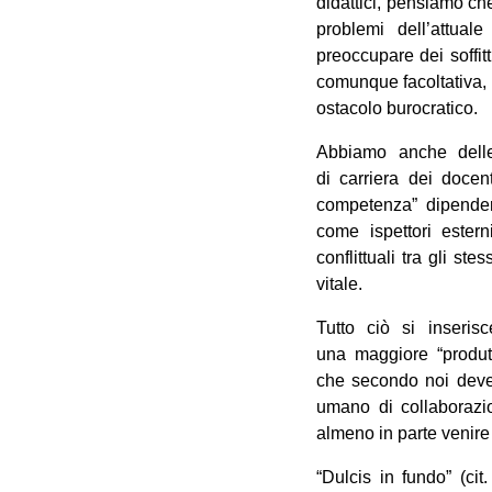
didattici, pensiamo ch
problemi dell’attual
preoccupare dei soffitt
comunque facoltativa, 
ostacolo burocratico.
Abbiamo anche delle
di carriera dei docent
competenza” dipendere
come ispettori ester
conflittuali tra gli s
vitale.
Tutto ciò si inseris
una maggiore “produtt
che secondo noi deve
umano di collaborazi
almeno in parte venire 
“Dulcis in fundo” (cit