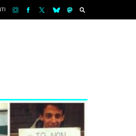
in
Fb
tw
bsky
ms
SEARCH
TI