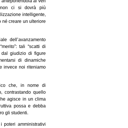
e anteponendola ai veri
 non ci si dovrà più
lizzazione intelligente,
 né creare un ulteriore
ale dell’avanzamento
erito”: tali “scatti di
dal giudizio di figure
mentarsi di dinamiche
he invece noi riteniamo
omico che, in nome di
o, contrastando quello
he agisce in un clima
ruttiva possa e debba
o gli studenti.
i poteri amministrativi