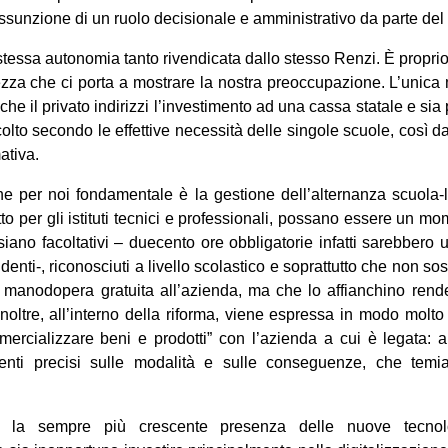
assunzione di un ruolo decisionale e amministrativo da parte del p
tessa autonomia tanto rivendicata dallo stesso Renzi. È propri
ezza che ci porta a mostrare la nostra preoccupazione. L’unica 
, che il privato indirizzi l’investimento ad una cassa statale e sia
olto secondo le effettive necessità delle singole scuole, così da
mativa.
 per noi fondamentale è la gestione dell’alternanza scuola-lav
tto per gli istituti tecnici e professionali, possano essere un mo
siano facoltativi – duecento ore obbligatorie infatti sarebbero 
denti-, riconosciuti a livello scolastico e soprattutto che non sost
 manodopera gratuita all’azienda, ma che lo affianchino rend
noltre, all’interno della riforma, viene espressa in modo molto
mercializzare beni e prodotti” con l’azienda a cui è legata:
enti precisi sulle modalità e sulle conseguenze, che temi
a la sempre più crescente presenza delle nuove tecnol