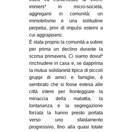
CULTURE
immers* in micro-società,
aggregarsi in comunità: un
ARTE
immobilismo e una solitudine
CINEMA
perpetui, privi di impulsi esterni a
cui aggrapparsi.
MANIFESTI
È stata proprio la comunità a subire
MUSICA
per prima un declino durante la
RECENSIONI
scorsa primavera. Ci siamo dovut*
rinchiudere in casa e, se dapprima
INTERNAZIONALE
la mutua solidarietà tipica di piccoli
gruppi di amici e famiglie, è
AFRICA
sembrato che si fosse estesa alle
AMERICHE
città intere per fronteggiare la
ESTREMO ORIENTE
minaccia della malattia, la
lontananza e la segregazione
EUROPA
forzata la hanno presto portata
MEDIO ORIENTE
verso uno sfaldamento
progressivo, fino alla quasi totale
MONDO