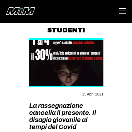
STUDENTI
HOME
ABOUT
AREA
DEGENERAZIONE
GAZA FREESTYLE
CSOA LAMBRETTA
15 Apr , 2021
MSM
La rassegnazione
cancella il presente. Il
STUDENTI TSUNAMI
disagio giovanile ai
ZAM
tempi del Covid