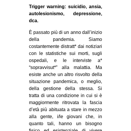
MILANO
Trigger warning: suicidio, ansia,
MOBILITAZIONI
autolesionismo, depressione,
dca.
SPAZI
È passato più di un anno dall’inizio
SPORT POPOLARE
della pandemia. Siamo
MOVIMENTI
costantemente distratt* dai notiziari
con le statistiche sui morti, sugli
AMBIENTE
ospedali, e le interviste a*
ANTIFASCISMO
“sopravvisut*” alla malattia. Ma
esiste anche un altro risvolto della
DIRITTO ALL’ABITARE
situazione pandemica, o meglio,
GENERI
della gestione della stessa. Si
MIGRAZIONI
tratta di una condizione in cui si è
maggiormente ritrovata la fascia
PRECARIATO
d’età più abituata a stare in mezzo
REPRESSIONE
alla gente, i/le giovani che, in
quanto tali, hanno un bisogno
STUDENTI
fisico ed esistenziale di vivere