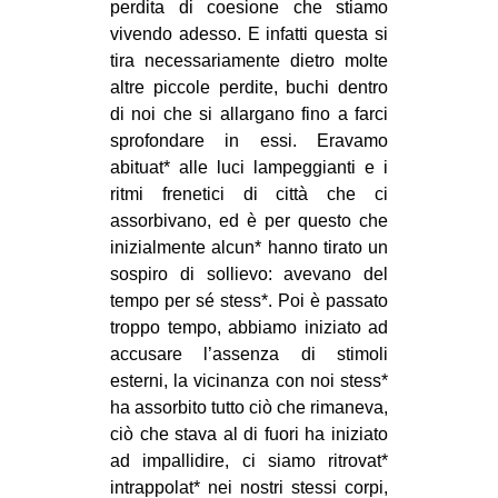
perdita di coesione che stiamo
EVENTI
vivendo adesso. E infatti questa si
tira necessariamente dietro molte
in
altre piccole perdite, buchi dentro
di noi che si allargano fino a farci
Fb
sprofondare in essi. Eravamo
abituat* alle luci lampeggianti e i
tw
ritmi frenetici di città che ci
assorbivano, ed è per questo che
bsky
inizialmente alcun* hanno tirato un
sospiro di sollievo: avevano del
ms
tempo per sé stess*. Poi è passato
troppo tempo, abbiamo iniziato ad
SEARCH
accusare l’assenza di stimoli
esterni, la vicinanza con noi stess*
ha assorbito tutto ciò che rimaneva,
ciò che stava al di fuori ha iniziato
ad impallidire, ci siamo ritrovat*
intrappolat* nei nostri stessi corpi,