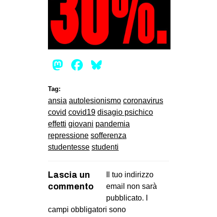
Mastodon
Facebook
Bluesky
Tag:
ansia
autolesionismo
coronavirus
covid
covid19
disagio psichico
effetti
giovani
pandemia
repressione
sofferenza
studentesse
studenti
Lascia un
Il tuo indirizzo
commento
email non sarà
pubblicato.
I
campi obbligatori sono