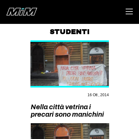
STUDENTI
HOME
ABOUT
AREA
DEGENERAZIONE
GAZA FREESTYLE
16 Ott , 2014
CSOA LAMBRETTA
Nella città vetrina i
MSM
precari sono manichini
STUDENTI TSUNAMI
ZAM