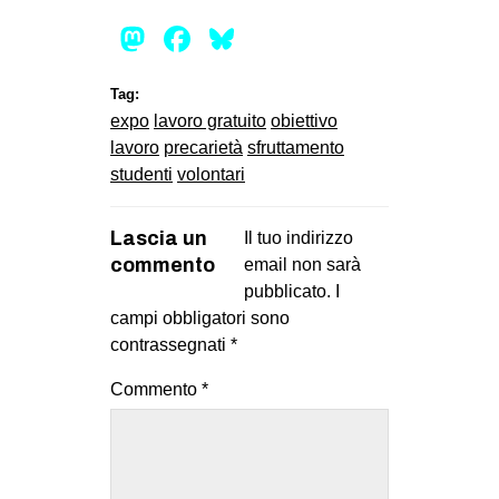
Mastodon
Facebook
Bluesky
Tag:
expo
lavoro gratuito
obiettivo
lavoro
precarietà
sfruttamento
studenti
volontari
Lascia un
Il tuo indirizzo
commento
email non sarà
pubblicato.
I
campi obbligatori sono
contrassegnati
*
Commento
*