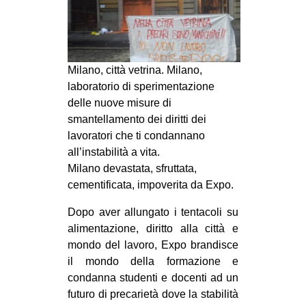
MILANO
MOBILITAZIONI
SPAZI
Milano, città vetrina. Milano,
SPORT POPOLARE
laboratorio di sperimentazione
delle nuove misure di
MOVIMENTI
smantellamento dei diritti dei
AMBIENTE
lavoratori che ti condannano
all’instabilità a vita.
ANTIFASCISMO
Milano devastata, sfruttata,
DIRITTO ALL’ABITARE
cementificata, impoverita da Expo.
GENERI
Dopo aver allungato i tentacoli su
MIGRAZIONI
alimentazione, diritto alla città e
mondo del lavoro, Expo brandisce
PRECARIATO
il mondo della formazione e
REPRESSIONE
condanna studenti e docenti ad un
STUDENTI
futuro di precarietà dove la stabilità