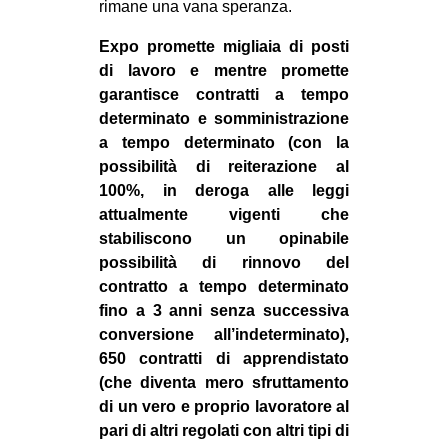
rimane una vana speranza.
CULTURE
Expo promette migliaia di posti
ARTE
di lavoro e mentre promette
CINEMA
garantisce contratti a tempo
determinato e somministrazione
MANIFESTI
a tempo determinato (con la
MUSICA
possibilità di reiterazione al
RECENSIONI
100%, in deroga alle leggi
attualmente vigenti che
INTERNAZIONALE
stabiliscono un opinabile
possibilità di rinnovo del
AFRICA
contratto a tempo determinato
AMERICHE
fino a 3 anni senza successiva
ESTREMO ORIENTE
conversione all’indeterminato),
650 contratti di apprendistato
EUROPA
(che diventa mero sfruttamento
MEDIO ORIENTE
di un vero e proprio lavoratore al
pari di altri regolati con altri tipi di
MONDO