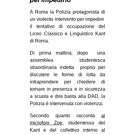
per impedirlo
MILANO
A Roma la Polizia protagonista di
MOBILITAZIONI
un violento intervento per impedire
SPAZI
il tentativo di occupazione del
Liceo Classico e Linguistico Kant
SPORT POPOLARE
di Roma.
MOVIMENTI
Di prima mattina, dopo una
AMBIENTE
assemblea studentesca
ANTIFASCISMO
straordinaria indetta proprio per
discutere le forme di lotta da
DIRITTO ALL’ABITARE
intraprendere per chiedere di
GENERI
tornare in presenza e in sicurezza
a scuola e dire basta alla DAD, la
MIGRAZIONI
Polizia è intervenuta con violenza.
PRECARIATO
Secondo quanto racconta
ai
REPRESSIONE
microfoni Zoe
, studentessa del
STUDENTI
Kant e del collettivo interno al