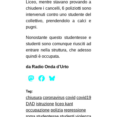
Liceo, mentre stavano provando a
CULTURE
chiudere i cancelli, 6 poliziotti sono
ARTE
intervenuti contro uno studente del
collettivo, prendendolo a calci e
CINEMA
pugni.
MANIFESTI
Nonostante questo studentesse e
MUSICA
studenti sono comunque riusciti ad
RECENSIONI
entrare nella struttura, che adesso
quindi è occupata.
INTERNAZIONALE
da Radio Onda d’Urto
AFRICA
Mastodon
Facebook
Bluesky
AMERICHE
ESTREMO ORIENTE
Tag:
EUROPA
chiusura
coronavirus
covid
covid19
DAD
istruzione
liceo kant
MEDIO ORIENTE
occupazione
polizia
repressione
MONDO
roma
studentesse
studenti
violenza