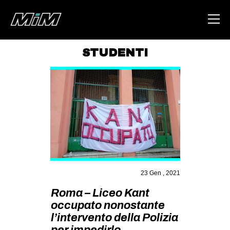
STUDENTI
HOME
ABOUT
AREA
DEGENERAZIONE
GAZA FREESTYLE
CSOA LAMBRETTA
23 Gen , 2021
MSM
Roma – Liceo Kant
STUDENTI TSUNAMI
occupato nonostante
ZAM
l’intervento della Polizia