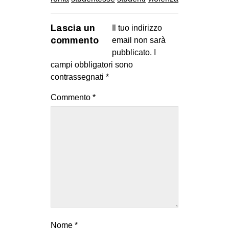
EVENTI
Lascia un
Il tuo indirizzo
in
commento
email non sarà
pubblicato.
I
Fb
campi obbligatori sono
contrassegnati
*
tw
Commento
*
bsky
ms
SEARCH
Nome
*