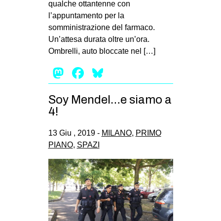
qualche ottantenne con
EVENTI
l’appuntamento per la
somministrazione del farmaco.
in
Un’attesa durata oltre un’ora.
Ombrelli, auto bloccate nel […]
Fb
Mastodon
Facebook
Bluesky
tw
Soy Mendel…e siamo a
bsky
4!
ms
13 Giu , 2019 -
MILANO
,
PRIMO
PIANO
,
SPAZI
SEARCH