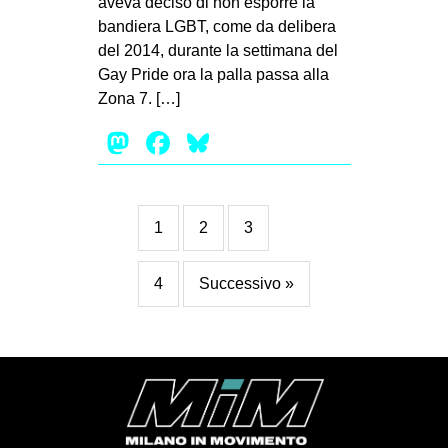
aveva deciso di non esporre la
bandiera LGBT, come da delibera
del 2014, durante la settimana del
Gay Pride ora la palla passa alla
Zona 7. […]
Mastodon
Facebook
Bluesky
1
2
3
4
Successivo »