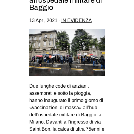
all’ospedale militare di
CULTURE
Baggio
ARTE
13 Apr , 2021 -
IN EVIDENZA
CINEMA
MANIFESTI
MUSICA
RECENSIONI
INTERNAZIONALE
AFRICA
Due lunghe code di anziani,
AMERICHE
assembrati e sotto la pioggia,
ESTREMO ORIENTE
hanno inaugurato il primo giorno di
«vaccinazioni di massa» all’hub
EUROPA
dell’ospedale militare di Baggio, a
MEDIO ORIENTE
Milano. Davanti all’ingresso di via
Saint Bon, la calca di ultra 75enni e
MONDO