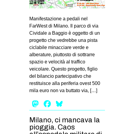
MILANO
MOBILITAZIONI
Manifestazione a pedali nel
SPAZI
FarWest di Milano. Il parco di via
Cividale a Baggio è oggetto di un
SPORT POPOLARE
progetto che vedrebbe una pista
MOVIMENTI
ciclabile minacciare verde e
alberature, piuttosto di sottrarre
AMBIENTE
spazio e velocità al traffico
ANTIFASCISMO
veicolare. Questo progetto, figlio
del bilancio partecipativo che
DIRITTO ALL’ABITARE
restituisce alla periferia ovest 500
GENERI
mila euro non va buttato via, […]
MIGRAZIONI
Mastodon
Facebook
Bluesky
PRECARIATO
REPRESSIONE
Milano, ci mancava la
pioggia. Caos
STUDENTI