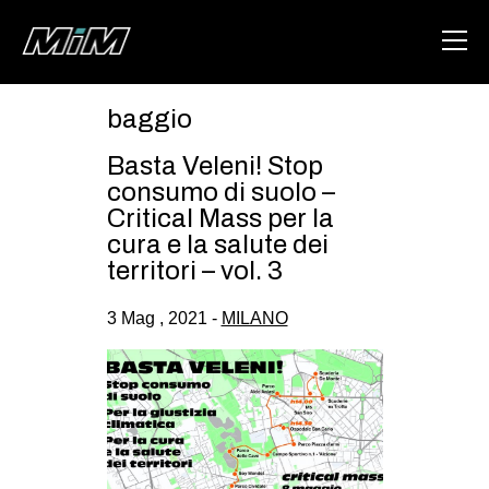
baggio
HOME
Basta Veleni! Stop
ABOUT
consumo di suolo –
Critical Mass per la
AREA
cura e la salute dei
territori – vol. 3
DEGENERAZIONE
GAZA FREESTYLE
3 Mag , 2021 -
MILANO
CSOA LAMBRETTA
MSM
STUDENTI TSUNAMI
ZAM