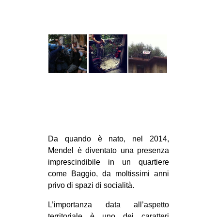
CULTURE
ARTE
CINEMA
MANIFESTI
MUSICA
RECENSIONI
INTERNAZIONALE
AFRICA
Da quando è nato, nel 2014,
AMERICHE
Mendel è diventato una presenza
ESTREMO ORIENTE
imprescindibile in un quartiere
come Baggio, da moltissimi anni
EUROPA
privo di spazi di socialità.
MEDIO ORIENTE
L’importanza data all’aspetto
MONDO
territoriale è uno dei caratteri