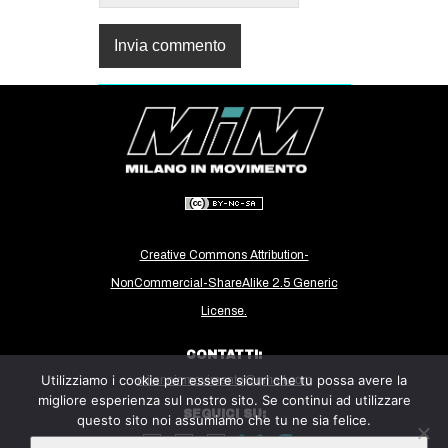
Creative Commons Attribution-
NonCommercial-ShareAlike 2.5 Generic
License.
CONTATTI:
Utilizziamo i cookie per essere sicuri che tu possa avere la
milanoinmovimento@gmail.com
migliore esperienza sul nostro sito. Se continui ad utilizzare
SEGUICI SU:
questo sito noi assumiamo che tu ne sia felice.