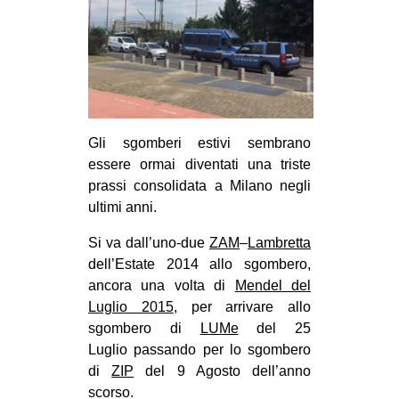
MILANO
MOBILITAZIONI
SPAZI
SPORT POPOLARE
MOVIMENTI
Gli sgomberi estivi sembrano
essere ormai diventati una triste
AMBIENTE
prassi consolidata a Milano negli
ANTIFASCISMO
ultimi anni.
DIRITTO ALL’ABITARE
Si va dall’uno-due
ZAM
–
Lambretta
GENERI
dell’Estate 2014 allo sgombero,
ancora una volta di
Mendel del
MIGRAZIONI
Luglio 2015
, per arrivare allo
PRECARIATO
sgombero di
LUMe
del 25
Luglio passando per lo sgombero
REPRESSIONE
di
ZIP
del 9 Agosto dell’anno
STUDENTI
scorso.