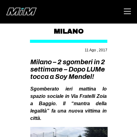
MILANO
HOME
11 Ago , 2017
ABOUT
Milano – 2 sgomberi in 2
AREA
settimane – Dopo LUMe
tocca a Soy Mendel!
DEGENERAZIONE
GAZA FREESTYLE
Sgomberato ieri mattina lo
spazio sociale in Via Fratelli Zoia
CSOA LAMBRETTA
a Baggio. Il “mantra della
MSM
legalità” fa una nuova vittima in
STUDENTI TSUNAMI
città.
ZAM