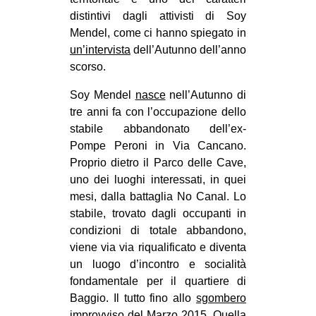
distintivi dagli attivisti di Soy
EVENTI
Mendel, come ci hanno spiegato in
un’intervista
dell’Autunno dell’anno
in
scorso.
Fb
Soy Mendel
nasce
nell’Autunno di
tre anni fa con l’occupazione dello
tw
stabile abbandonato dell’ex-
bsky
Pompe Peroni in Via Cancano.
Proprio dietro il Parco delle Cave,
ms
uno dei luoghi interessati, in quei
mesi, dalla battaglia No Canal. Lo
SEARCH
stabile, trovato dagli occupanti in
condizioni di totale abbandono,
viene via via riqualificato e diventa
un luogo d’incontro e socialità
fondamentale per il quartiere di
Baggio. Il tutto fino allo
sgombero
improvviso
del Marzo 2015. Quella