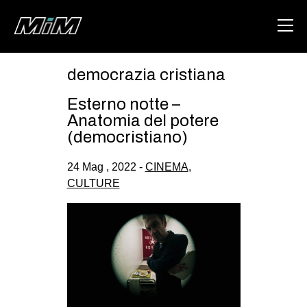
democrazia cristiana
HOME
Esterno notte –
ABOUT
Anatomia del potere
(democristiano)
AREA
24 Mag , 2022 -
CINEMA
,
DEGENERAZIONE
CULTURE
GAZA FREESTYLE
CSOA LAMBRETTA
MSM
STUDENTI TSUNAMI
ZAM