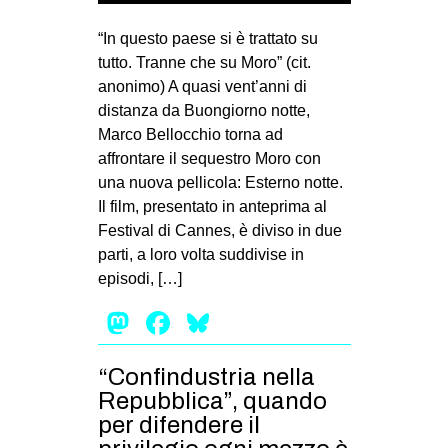
MILANO
“In questo paese si è trattato su
MOBILITAZIONI
tutto. Tranne che su Moro” (cit.
SPAZI
anonimo) A quasi vent’anni di
distanza da Buongiorno notte,
SPORT POPOLARE
Marco Bellocchio torna ad
MOVIMENTI
affrontare il sequestro Moro con
una nuova pellicola: Esterno notte.
AMBIENTE
Il film, presentato in anteprima al
ANTIFASCISMO
Festival di Cannes, è diviso in due
parti, a loro volta suddivise in
DIRITTO ALL’ABITARE
episodi, […]
GENERI
Mastodon
Facebook
Bluesky
MIGRAZIONI
PRECARIATO
“Confindustria nella
REPRESSIONE
Repubblica”, quando
per difendere il
STUDENTI