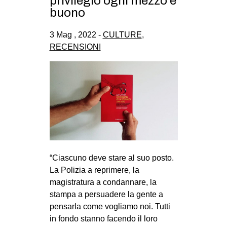
privilegio ogni mezzo è
CULTURE
buono
ARTE
3 Mag , 2022 -
CULTURE
,
CINEMA
RECENSIONI
MANIFESTI
MUSICA
RECENSIONI
INTERNAZIONALE
AFRICA
AMERICHE
“Ciascuno deve stare al suo posto.
ESTREMO ORIENTE
La Polizia a reprimere, la
magistratura a condannare, la
EUROPA
stampa a persuadere la gente a
MEDIO ORIENTE
pensarla come vogliamo noi. Tutti
in fondo stanno facendo il loro
MONDO