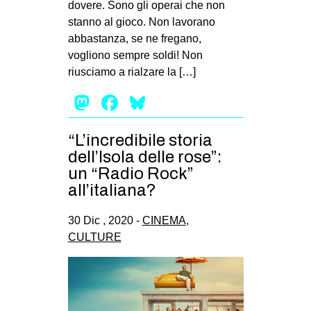
dovere. Sono gli operai che non
EVENTI
stanno al gioco. Non lavorano
abbastanza, se ne fregano,
in
vogliono sempre soldi! Non
riusciamo a rialzare la […]
Fb
Mastodon
Facebook
Bluesky
tw
“L’incredibile storia
bsky
dell’Isola delle rose”:
un “Radio Rock”
ms
all’italiana?
SEARCH
30 Dic , 2020 -
CINEMA
,
CULTURE