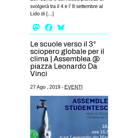
svolgerà tra il 4 e l’ 8 settembre al
EVENTI
Lido di […]
in
Mastodon
Facebook
Bluesky
Fb
Le scuole verso il 3°
tw
sciopero globale per il
clima | Assemblea @
bsky
piazza Leonardo Da
Vinci
ms
27 Ago , 2019 -
EVENTI
SEARCH