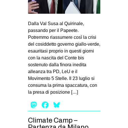
MILANO
MOBILITAZIONI
SPAZI
Dalla Val Susa al Quirinale,
passando per il Papeete.
SPORT POPOLARE
Potremmo riassumere così la crisi
MOVIMENTI
del cosiddetto governo giallo-verde,
esauritasi proprio in questi giorni
AMBIENTE
con la nascita del Conte bis
ANTIFASCISMO
sostenuto dalla finora inedita
alleanza tra PD, LeU e il
DIRITTO ALL’ABITARE
Movimento 5 Stelle. Il 23 luglio si
GENERI
consuma la prima spaccatura, con
la presa di posizione […]
MIGRAZIONI
Mastodon
Facebook
Bluesky
PRECARIATO
REPRESSIONE
Climate Camp –
STUDENTI
Partenza da Milano