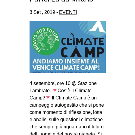
CULTURE
3 Set , 2019 -
EVENTI
ARTE
CINEMA
MANIFESTI
MUSICA
RECENSIONI
INTERNAZIONALE
AFRICA
4 settembre, ore 10 @ Stazione
AMERICHE
Lambrate.
Cos’è il Climate
Camp?
Il Climate Camp è un
ESTREMO ORIENTE
campeggio autogestito che si pone
EUROPA
come momento di riflessione, lotta
e analisi sulle questioni climatiche
MEDIO ORIENTE
che sempre più riguardano il futuro
MONDO
dell’ uomo e del nostra pianeta. Si