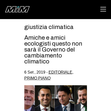
giustizia climatica
HOME
Amiche e amici
ABOUT
ecologisti questo non
sarà il Governo del
AREA
cambiamento
climatico
DEGENERAZIONE
GAZA FREESTYLE
6 Set , 2019 -
EDITORIALE
,
PRIMO PIANO
CSOA LAMBRETTA
MSM
STUDENTI TSUNAMI
ZAM