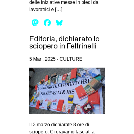
delle iniziative messe in piedi da
EVENTI
lavoratrici e […]
Mastodon
Facebook
Bluesky
in
Fb
Editoria, dichiarato lo
sciopero in Feltrinelli
tw
5 Mar , 2025 -
CULTURE
bsky
ms
SEARCH
Il 3 marzo dichiarate 8 ore di
sciopero. Ci eravamo lasciati a