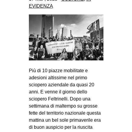
CULTURE
EVIDENZA
ARTE
CINEMA
MANIFESTI
MUSICA
RECENSIONI
INTERNAZIONALE
Più di 10 piazze mobilitate e
adesioni altissime nel primo
AFRICA
sciopero aziendale da quasi 20
AMERICHE
anni. E venne il giorno dello
ESTREMO ORIENTE
sciopero Feltrinelli. Dopo una
settimana di maltempo su grosse
EUROPA
fette del territorio nazionale questa
MEDIO ORIENTE
mattina un bel sole primaverile era
di buon auspicio per la riuscita
MONDO