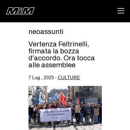
neoassunti
HOME
Vertenza Feltrinelli,
ABOUT
firmata la bozza
d’accordo. Ora tocca
AREA
alle assemblee
DEGENERAZIONE
7 Lug , 2025 -
CULTURE
GAZA FREESTYLE
CSOA LAMBRETTA
MSM
STUDENTI TSUNAMI
ZAM