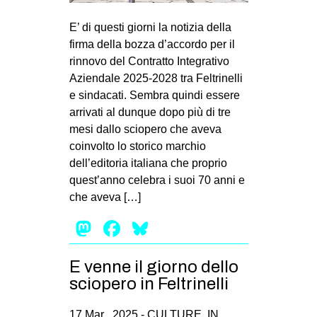
MILANO
E’ di questi giorni la notizia della
MOBILITAZIONI
firma della bozza d’accordo per il
SPAZI
rinnovo del Contratto Integrativo
Aziendale 2025-2028 tra Feltrinelli
SPORT POPOLARE
e sindacati. Sembra quindi essere
MOVIMENTI
arrivati al dunque dopo più di tre
mesi dallo sciopero che aveva
AMBIENTE
coinvolto lo storico marchio
ANTIFASCISMO
dell’editoria italiana che proprio
quest’anno celebra i suoi 70 anni e
DIRITTO ALL’ABITARE
che aveva […]
GENERI
Mastodon
Facebook
Bluesky
MIGRAZIONI
PRECARIATO
E venne il giorno dello
REPRESSIONE
sciopero in Feltrinelli
STUDENTI
17 Mar , 2025 -
CULTURE
,
IN