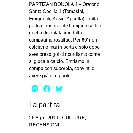
MILANO
PARTIZAN BONOLA 4 – Oratorio
Santa Cecilia 1 (Tomasini,
MOBILITAZIONI
Fiorgentili, Kosic, Appella) Brutta
SPAZI
partita, nonostante l’ampio risultato,
quella disputata ieri dalla
SPORT POPOLARE
compagine rosafluo. Per 60′ non
MOVIMENTI
calciamo mai in porta e solo dopo
aver preso gol ci ricordiamo come
AMBIENTE
si gioca a calcio. Entriamo in
ANTIFASCISMO
campo con superbia, convinti di
avere già i tre punti […]
DIRITTO ALL’ABITARE
Mastodon
Facebook
Bluesky
GENERI
MIGRAZIONI
La partita
PRECARIATO
REPRESSIONE
26 Ago , 2019 -
CULTURE
,
RECENSIONI
STUDENTI