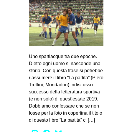
CULTURE
ARTE
CINEMA
MANIFESTI
MUSICA
RECENSIONI
Uno spartiacque tra due epoche.
Dietro ogni uomo si nasconde una
INTERNAZIONALE
storia. Con questa frase si potrebbe
riassumere il libro “La partita” (Piero
AFRICA
Trellini, Mondadori) indiscusso
AMERICHE
successo della letteratura sportiva
ESTREMO ORIENTE
(e non solo) di quest’estate 2019.
Dobbiamo confessare che se non
EUROPA
fosse per la foto in copertina il titolo
MEDIO ORIENTE
di questo libro “La partita” ci […]
MONDO