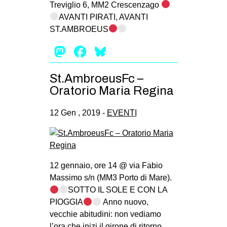
Treviglio 6, MM2 Crescenzago
AVANTI PIRATI, AVANTI
ST.AMBROEUS
Mastodon
Facebook
Bluesky
St.AmbroeusFc –
Oratorio Maria Regina
12 Gen , 2019 -
EVENTI
12 gennaio, ore 14 @ via Fabio
Massimo s/n (MM3 Porto di Mare).
SOTTO IL SOLE E CON LA
PIOGGIA
Anno nuovo,
vecchie abitudini: non vediamo
l’ora che inizi il girone di ritorno,