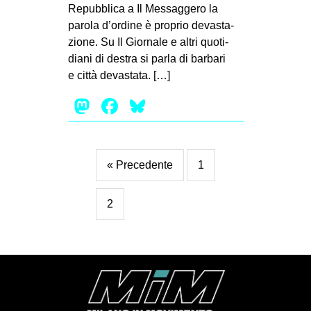
Repub­blica a Il Mes­sag­gero la
parola d’ordine è pro­prio deva­sta­
zione. Su Il Gior­nale e altri quo­ti­
diani di destra si parla di bar­bari
e città deva­stata. […]
Mastodon
Facebook
Bluesky
« Precedente
1
2