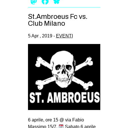
Mastodon
Facebook
Bluesky
EVENTI
St.Ambroeus Fc vs.
in
Club Milano
Fb
5 Apr , 2019 -
EVENTI
tw
bsky
ms
SEARCH
6 aprile, ore 15 @ via Fabio
Massimo 15/7.
Sabato 6 aprile