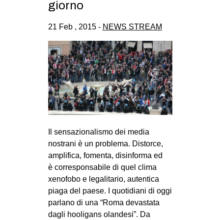
giorno
21 Feb , 2015 -
NEWS STREAM
Il sen­sa­zio­na­li­smo dei media
nostrani è un pro­blema. Distorce,
ampli­fica, fomenta, disin­forma ed
è cor­re­spon­sa­bile di quel clima
xeno­fobo e lega­li­ta­rio, auten­tica
piaga del paese. I quo­ti­diani di oggi
par­lano di una “Roma deva­stata
dagli hoo­li­gans olan­desi”. Da