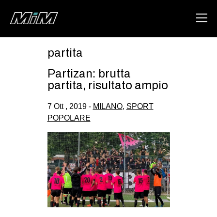
partita
HOME
Partizan: brutta
ABOUT
partita, risultato ampio
AREA
7 Ott , 2019 -
MILANO
,
SPORT
POPOLARE
DEGENERAZIONE
GAZA FREESTYLE
CSOA LAMBRETTA
MSM
STUDENTI TSUNAMI
ZAM