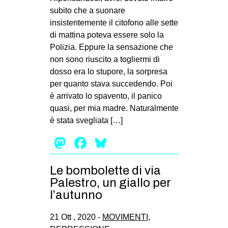
MILANO
subito che a suonare
insistentemente il citofono alle sette
MOBILITAZIONI
di mattina poteva essere solo la
SPAZI
Polizia. Eppure la sensazione che
SPORT POPOLARE
non sono riuscito a togliermi di
dosso era lo stupore, la sorpresa
MOVIMENTI
per quanto stava succedendo. Poi
è arrivato lo spavento, il panico
AMBIENTE
quasi, per mia madre. Naturalmente
ANTIFASCISMO
è stata svegliata […]
DIRITTO ALL’ABITARE
Mastodon
Facebook
Bluesky
GENERI
MIGRAZIONI
Le bombolette di via
Palestro, un giallo per
PRECARIATO
l’autunno
REPRESSIONE
21 Ott , 2020 -
MOVIMENTI
,
STUDENTI