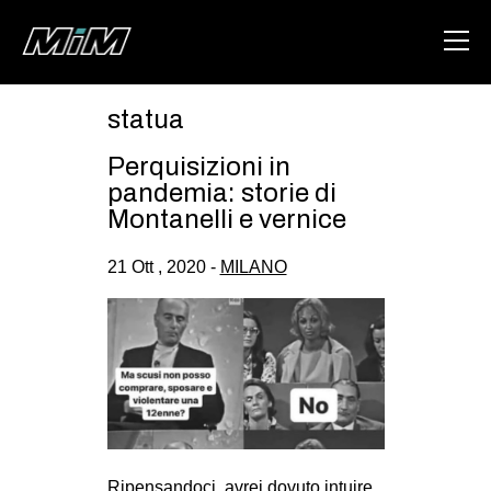
statua
HOME
Perquisizioni in
ABOUT
pandemia: storie di
Montanelli e vernice
AREA
21 Ott , 2020 -
MILANO
DEGENERAZIONE
GAZA FREESTYLE
CSOA LAMBRETTA
MSM
STUDENTI TSUNAMI
ZAM
Ripensandoci, avrei dovuto intuire