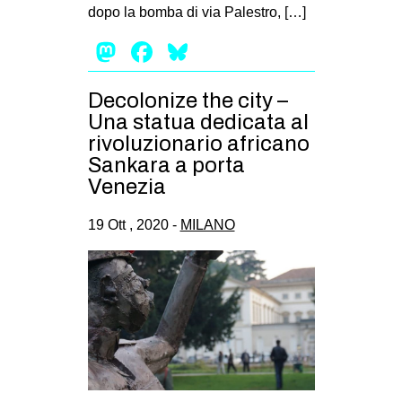
dopo la bomba di via Palestro, […]
EVENTI
Mastodon
Facebook
Bluesky
in
Decolonize the city –
Fb
Una statua dedicata al
rivoluzionario africano
tw
Sankara a porta
Venezia
bsky
19 Ott , 2020 -
MILANO
ms
SEARCH