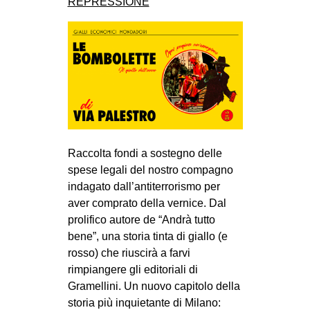
REPRESSIONE
CULTURE
ARTE
CINEMA
MANIFESTI
MUSICA
RECENSIONI
Raccolta fondi a sostegno delle
INTERNAZIONALE
spese legali del nostro compagno
AFRICA
indagato dall’antiterrorismo per
aver comprato della vernice. Dal
AMERICHE
prolifico autore de “Andrà tutto
ESTREMO ORIENTE
bene”, una storia tinta di giallo (e
rosso) che riuscirà a farvi
EUROPA
rimpiangere gli editoriali di
MEDIO ORIENTE
Gramellini. Un nuovo capitolo della
MONDO
storia più inquietante di Milano: